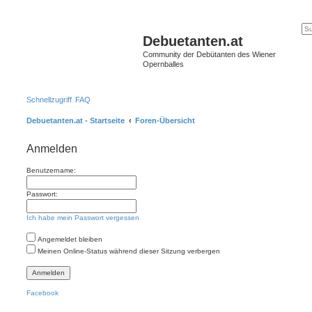
Debuetanten.at
Community der Debütanten des Wiener
Opernballes
Schnellzugriff
FAQ
Debuetanten.at - Startseite
Foren-Übersicht
Anmelden
Benutzername:
Passwort:
Ich habe mein Passwort vergessen
Angemeldet bleiben
Meinen Online-Status während dieser Sitzung verbergen
Facebook