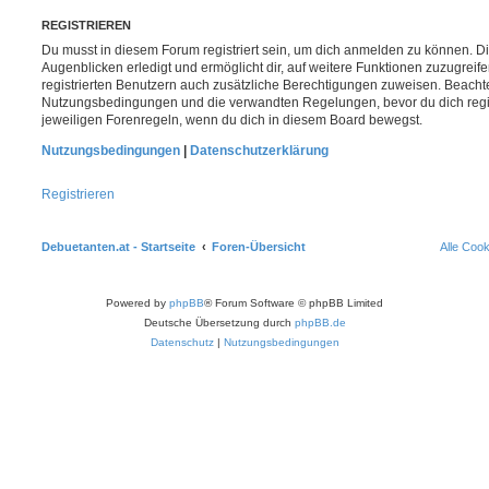
REGISTRIEREN
Du musst in diesem Forum registriert sein, um dich anmelden zu können. Di
Augenblicken erledigt und ermöglicht dir, auf weitere Funktionen zuzugreif
registrierten Benutzern auch zusätzliche Berechtigungen zuweisen. Beachte
Nutzungsbedingungen und die verwandten Regelungen, bevor du dich registr
jeweiligen Forenregeln, wenn du dich in diesem Board bewegst.
Nutzungsbedingungen
|
Datenschutzerklärung
Registrieren
Debuetanten.at - Startseite
Foren-Übersicht
Alle Coo
Powered by
phpBB
® Forum Software © phpBB Limited
Deutsche Übersetzung durch
phpBB.de
Datenschutz
|
Nutzungsbedingungen