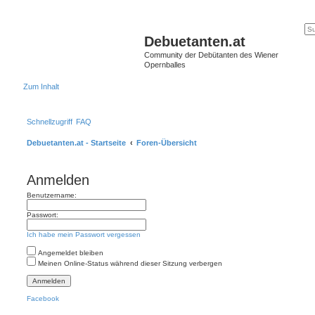
Debuetanten.at
Community der Debütanten des Wiener
Opernballes
Zum Inhalt
Schnellzugriff
FAQ
Debuetanten.at - Startseite
Foren-Übersicht
Anmelden
Benutzername:
Passwort:
Ich habe mein Passwort vergessen
Angemeldet bleiben
Meinen Online-Status während dieser Sitzung verbergen
Facebook