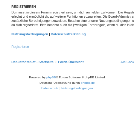
REGISTRIEREN
Du musst in diesem Forum registriert sein, um dich anmelden zu können. Die Registr
erledigt und ermöglicht dir, auf weitere Funktionen zuzugreifen. Die Board-Administra
zusätzliche Berechtigungen zuweisen. Beachte bitte unsere Nutzungsbedingungen 
du dich registrierst. Bitte beachte auch die jeweiligen Forenregeln, wenn du dich in
Nutzungsbedingungen
|
Datenschutzerklärung
Registrieren
Debuetanten.at - Startseite
Foren-Übersicht
Alle Coo
Powered by
phpBB
® Forum Software © phpBB Limited
Deutsche Übersetzung durch
phpBB.de
Datenschutz
|
Nutzungsbedingungen