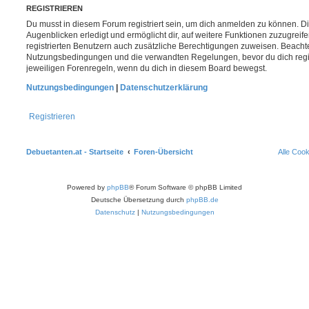
REGISTRIEREN
Du musst in diesem Forum registriert sein, um dich anmelden zu können. Di
Augenblicken erledigt und ermöglicht dir, auf weitere Funktionen zuzugreif
registrierten Benutzern auch zusätzliche Berechtigungen zuweisen. Beachte
Nutzungsbedingungen und die verwandten Regelungen, bevor du dich registr
jeweiligen Forenregeln, wenn du dich in diesem Board bewegst.
Nutzungsbedingungen
|
Datenschutzerklärung
Registrieren
Debuetanten.at - Startseite
Foren-Übersicht
Alle Coo
Powered by
phpBB
® Forum Software © phpBB Limited
Deutsche Übersetzung durch
phpBB.de
Datenschutz
|
Nutzungsbedingungen