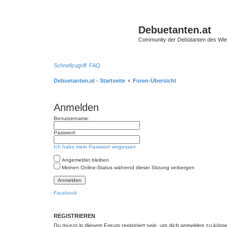
Debuetanten.at
Community der Debütanten des Wie
Schnellzugriff
FAQ
Debuetanten.at - Startseite
Foren-Übersicht
Anmelden
Benutzername:
Passwort:
Ich habe mein Passwort vergessen
Angemeldet bleiben
Meinen Online-Status während dieser Sitzung verbergen
Facebook
REGISTRIEREN
Du musst in diesem Forum registriert sein, um dich anmelden zu können.