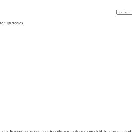
ner Opernballes
 Die Registrierung ist in wenigen Augenblicken erledigt und ermöglicht dir, auf weitere Funk