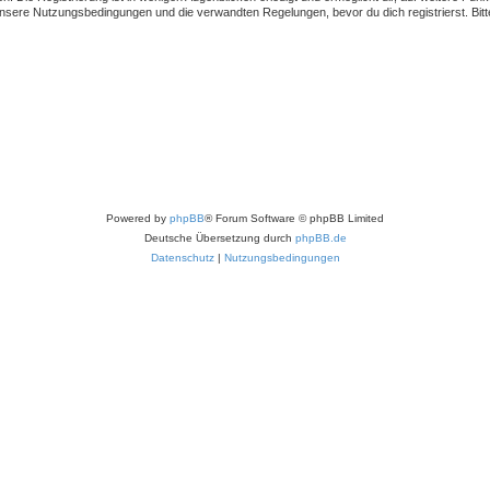
sere Nutzungsbedingungen und die verwandten Regelungen, bevor du dich registrierst. Bitte
Powered by
phpBB
® Forum Software © phpBB Limited
Deutsche Übersetzung durch
phpBB.de
Datenschutz
|
Nutzungsbedingungen