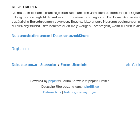
REGISTRIEREN
Du musst in diesem Forum registriert sein, um dich anmelden zu können. Die Registr
erledigt und ermöglicht dir, auf weitere Funktionen zuzugreifen. Die Board-Administra
zusätzliche Berechtigungen zuweisen. Beachte bitte unsere Nutzungsbedingungen 
du dich registrierst. Bitte beachte auch die jeweiligen Forenregeln, wenn du dich in
Nutzungsbedingungen
|
Datenschutzerklärung
Registrieren
Debuetanten.at - Startseite
Foren-Übersicht
Alle Coo
Powered by
phpBB
® Forum Software © phpBB Limited
Deutsche Übersetzung durch
phpBB.de
Datenschutz
|
Nutzungsbedingungen