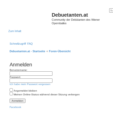
Debuetanten.at
Community der Debütanten des Wiener
Opernballes
Zum Inhalt
Schnellzugriff
FAQ
Debuetanten.at - Startseite
Foren-Übersicht
Anmelden
Benutzername:
Passwort:
Ich habe mein Passwort vergessen
Angemeldet bleiben
Meinen Online-Status während dieser Sitzung verbergen
Facebook