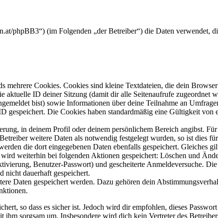
anten.at/phpBB3“) (im Folgenden „der Betreiber“) die Daten verwendet,
s mehrere Cookies. Cookies sind kleine Textdateien, die dein Browser 
ie aktuelle ID deiner Sitzung (damit dir alle Seitenaufrufe zugeordnet
angemeldet bist) sowie Informationen über deine Teilnahme an Umfragen
ID gespeichert. Die Cookies haben standardmäßig eine Gültigkeit von e
ierung, in deinem Profil oder deinem persönlichem Bereich angibst. Für
reiber weitere Daten als notwendig festgelegt wurden, so ist dies für 
 werden die dort eingegebenen Daten ebenfalls gespeichert. Gleiches gi
e wird weiterhin bei folgenden Aktionen gespeichert: Löschen und Änd
ktivierung, Benutzer-Passwort) und gescheiterte Anmeldeversuche. D
d nicht dauerhaft gespeichert.
eitere Daten gespeichert werden. Dazu gehören dein Abstimmungsverhal
nktionen.
ert, so dass es sicher ist. Jedoch wird dir empfohlen, dieses Passwor
it ihm sorgsam um. Insbesondere wird dich kein Vertreter des Betreibe