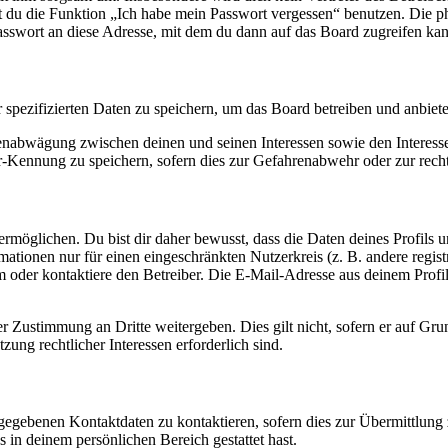
nst du die Funktion „Ich habe mein Passwort vergessen“ benutzen. Di
asswort an diese Adresse, mit dem du dann auf das Board zugreifen kan
r spezifizierten Daten zu speichern, um das Board betreiben und anbiet
ssenabwägung zwischen deinen und seinen Interessen sowie den Interes
-Kennung zu speichern, sofern dies zur Gefahrenabwehr oder zur recht
möglichen. Du bist dir daher bewusst, dass die Daten deines Profils und
mationen nur für einen eingeschränkten Nutzerkreis (z. B. andere regist
oder kontaktiere den Betreiber. Die E-Mail-Adresse aus deinem Profil 
r Zustimmung an Dritte weitergeben. Dies gilt nicht, sofern er auf Gr
zung rechtlicher Interessen erforderlich sind.
ngegebenen Kontaktdaten zu kontaktieren, sofern dies zur Übermittlung z
s in deinem persönlichen Bereich gestattet hast.