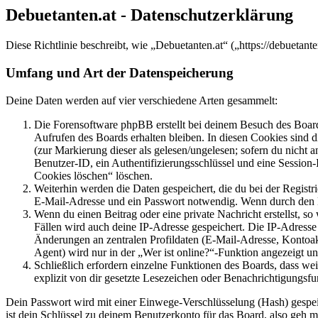
Debuetanten.at - Datenschutzerklärung
Diese Richtlinie beschreibt, wie „Debuetanten.at“ („https://debuet
Umfang und Art der Datenspeicherung
Deine Daten werden auf vier verschiedene Arten gesammelt:
Die Forensoftware phpBB erstellt bei deinem Besuch des Board
Aufrufen des Boards erhalten bleiben. In diesen Cookies sind d
(zur Markierung dieser als gelesen/ungelesen; sofern du nicht 
Benutzer-ID, ein Authentifizierungsschlüssel und eine Session-
Cookies löschen“ löschen.
Weiterhin werden die Daten gespeichert, die du bei der Registr
E-Mail-Adresse und ein Passwort notwendig. Wenn durch den Bet
Wenn du einen Beitrag oder eine private Nachricht erstellst, so
Fällen wird auch deine IP-Adresse gespeichert. Die IP-Adress
Änderungen an zentralen Profildaten (E-Mail-Adresse, Kontoa
Agent) wird nur in der „Wer ist online?“-Funktion angezeigt un
Schließlich erfordern einzelne Funktionen des Boards, dass w
explizit von dir gesetzte Lesezeichen oder Benachrichtigungsfu
Dein Passwort wird mit einer Einwege-Verschlüsselung (Hash) gespeich
ist dein Schlüssel zu deinem Benutzerkonto für das Board, also geh m