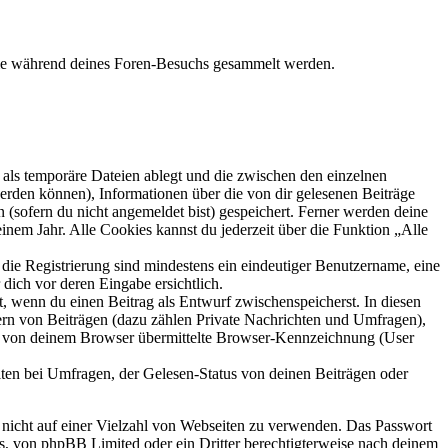
 die während deines Foren-Besuchs gesammelt werden.
als temporäre Dateien ablegt und die zwischen den einzelnen
 werden können), Informationen über die von dir gelesenen Beiträge
 (sofern du nicht angemeldet bist) gespeichert. Ferner werden deine
inem Jahr. Alle Cookies kannst du jederzeit über die Funktion „Alle
 die Registrierung sind mindestens ein eindeutiger Benutzername, eine
dich vor deren Eingabe ersichtlich.
lt, wenn du einen Beitrag als Entwurf zwischenspeicherst. In diesen
ern von Beiträgen (dazu zählen Private Nachrichten und Umfragen),
ie von deinem Browser übermittelte Browser-Kennzeichnung (User
ten bei Umfragen, der Gelesen-Status von deinen Beiträgen oder
t nicht auf einer Vielzahl von Webseiten zu verwenden. Das Passwort
rs, von phpBB Limited oder ein Dritter berechtigterweise nach deinem