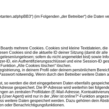
ebuetanten.at/phpBB3“) (im Folgenden „der Betreiber“) die Dat
Boards mehrere Cookies. Cookies sind kleine Textdateien, die
esen Cookies sind die aktuelle ID deiner Sitzung (damit dir al
s gelesen/ungelesen; sofern du nicht angemeldet bist) sowie In
zer-ID, ein Authentifizierungsschlüssel und eine Session-ID ge
 Funktion „Alle Cookies löschen“ löschen.
egistrierung, in deinem Profil oder deinem persönlichem Bereich
sswort notwendig. Wenn durch den Betreiber weitere Daten als 
st, so werden die dort eingegebenen Daten ebenfalls gespeicher
-Adresse gespeichert. Die IP-Adresse wird weiterhin bei folge
gen an zentralen Profildaten (E-Mail-Adresse, Kontoaktivieru
ser Agent) wird nur in der „Wer ist online?“-Funktion angezei
dass weitere Daten gespeichert werden. Dazu gehören dein Abs
hen oder Benachrichtigungsfunktionen.