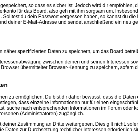
speichert, so dass es sicher ist. Jedoch wird dir empfohlen, d
konto für das Board, also geh mit ihm sorgsam um. Insbesonder
n. Solltest du dein Passwort vergessen haben, so kannst du di
d deiner E-Mail-Adresse und sendet anschließend ein neu gen
n näher spezifizierten Daten zu speichern, um das Board betre
Interessenabwägung zwischen deinen und seinen Interessen sowie
rowser übermittelter Browser-Kennung zu speichern, sofern di
ten
n zu ermöglichen. Du bist dir daher bewusst, dass die Daten dei
stlegen, dass einzelne Informationen nur für einen eingeschränkt
st, suche nach entsprechenden Informationen im Forum oder kon
 Personen (Administratoren) zugänglich.
 deiner Zustimmung an Dritte weitergeben. Dies gilt nicht, sof
die Daten zur Durchsetzung rechtlicher Interessen erforderlich si