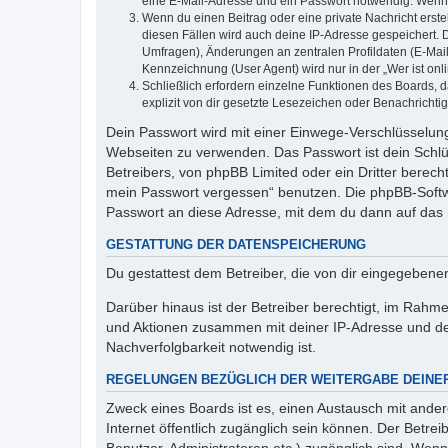
eine E-Mail-Adresse und ein Passwort notwendig. Wenn du
Wenn du einen Beitrag oder eine private Nachricht erste
diesen Fällen wird auch deine IP-Adresse gespeichert. 
Umfragen), Änderungen an zentralen Profildaten (E-Mai
Kennzeichnung (User Agent) wird nur in der „Wer ist onl
Schließlich erfordern einzelne Funktionen des Boards,
explizit von dir gesetzte Lesezeichen oder Benachrichti
Dein Passwort wird mit einer Einwege-Verschlüsselung 
Webseiten zu verwenden. Das Passwort ist dein Schlü
Betreibers, von phpBB Limited oder ein Dritter berec
mein Passwort vergessen“ benutzen. Die phpBB-Softw
Passwort an diese Adresse, mit dem du dann auf das 
GESTATTUNG DER DATENSPEICHERUNG
Du gestattest dem Betreiber, die von dir eingegeben
Darüber hinaus ist der Betreiber berechtigt, im Rahm
und Aktionen zusammen mit deiner IP-Adresse und de
Nachverfolgbarkeit notwendig ist.
REGELUNGEN BEZÜGLICH DER WEITERGABE DEINE
Zweck eines Boards ist es, einen Austausch mit andere
Internet öffentlich zugänglich sein können. Der Betrei