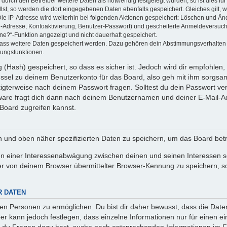
rch den Betreiber weitere Daten als notwendig festgelegt wurden, so ist dies für 
llst, so werden die dort eingegebenen Daten ebenfalls gespeichert. Gleiches gilt, 
Die IP-Adresse wird weiterhin bei folgenden Aktionen gespeichert: Löschen und Än
l-Adresse, Kontoaktivierung, Benutzer-Passwort) und gescheiterte Anmeldeversuch
ine?“-Funktion angezeigt und nicht dauerhaft gespeichert.
 dass weitere Daten gespeichert werden. Dazu gehören dein Abstimmungsverhalten
gungsfunktionen.
(Hash) gespeichert, so dass es sicher ist. Jedoch wird dir empfohlen, 
ssel zu deinem Benutzerkonto für das Board, also geh mit ihm sorgsam
htigterweise nach deinem Passwort fragen. Solltest du dein Passwort v
are fragt dich dann nach deinem Benutzernamen und deiner E-Mail-Ad
Board zugreifen kannst.
en und oben näher spezifizierten Daten zu speichern, um das Board bet
en einer Interessenabwägung zwischen deinen und seinen Interessen sow
r von deinem Browser übermittelter Browser-Kennung zu speichern, so
R DATEN
n Personen zu ermöglichen. Du bist dir daher bewusst, dass die Daten d
ber kann jedoch festlegen, dass einzelne Informationen nur für einen ei