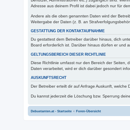
Benutzer, Administratoren etc.) zugänglich sind. Wen
Adresse aus deinem Profil ist dabei jedoch nur für de
Andere als die oben genannten Daten wird der Betreibe
Weitergabe der Daten (z. B. an Strafverfolgungsbehörde
GESTATTUNG DER KONTAKTAUFNAHME
Du gestattest dem Betreiber darüber hinaus, dich unt
Board erforderlich ist. Darüber hinaus dürfen er und 
GELTUNGSBEREICH DIESER RICHTLINIE
Diese Richtlinie umfasst nur den Bereich der Seiten
Daten verarbeitet, wird er dich darüber gesondert inf
AUSKUNFTSRECHT
Der Betreiber erteilt dir auf Anfrage Auskunft, welche
Du kannst jederzeit die Löschung bzw. Sperrung deiner
Debuetanten.at - Startseite
Foren-Übersicht