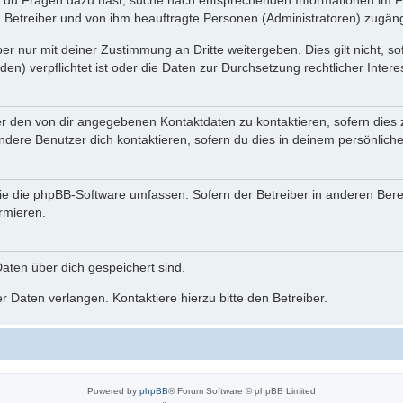
n du Fragen dazu hast, suche nach entsprechenden Informationen im Fo
n Betreiber und von ihm beauftragte Personen (Administratoren) zugäng
r nur mit deiner Zustimmung an Dritte weitergeben. Dies gilt nicht, s
n) verpflichtet ist oder die Daten zur Durchsetzung rechtlicher Interes
er den von dir angegebenen Kontaktdaten zu kontaktieren, sofern dies 
andere Benutzer dich kontaktieren, sofern du dies in deinem persönliche
, die die phpBB-Software umfassen. Sofern der Betreiber in anderen Be
ormieren.
 Daten über dich gespeichert sind.
 Daten verlangen. Kontaktiere hierzu bitte den Betreiber.
Powered by
phpBB
® Forum Software © phpBB Limited