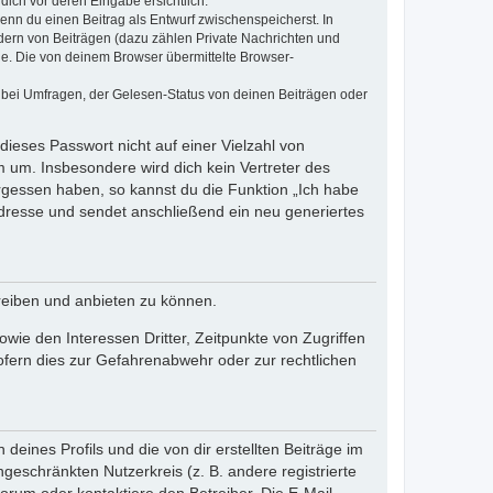
dich vor deren Eingabe ersichtlich.
wenn du einen Beitrag als Entwurf zwischenspeicherst. In
dern von Beiträgen (dazu zählen Private Nachrichten und
e. Die von deinem Browser übermittelte Browser-
 bei Umfragen, der Gelesen-Status von deinen Beiträgen oder
dieses Passwort nicht auf einer Vielzahl von
 um. Insbesondere wird dich kein Vertreter des
ergessen haben, so kannst du die Funktion „Ich habe
resse und sendet anschließend ein neu generiertes
reiben und anbieten zu können.
ie den Interessen Dritter, Zeitpunkte von Zugriffen
fern dies zur Gefahrenabwehr oder zur rechtlichen
eines Profils und die von dir erstellten Beiträge im
ngeschränkten Nutzerkreis (z. B. andere registrierte