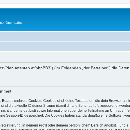
ner Opernballes
https://debuetanten.at/phpBB3“) (im Folgenden „der Betreiber“) die Da
ammelt:
s Boards mehrere Cookies. Cookies sind kleine Textdateien, die dein Browser als
 sind die aktuelle ID deiner Sitzung (damit dir alle Seitenaufrufe zugeordnet werd
u nicht angemeldet bist) sowie Informationen über deine Teilnahme an Umfragen (s
eine Session-ID gespeichert. Die Cookies haben standardmäßig eine Gültigkeit von 
Registrierung, in deinem Profil oder deinem persönlichem Bereich angibst. Für di