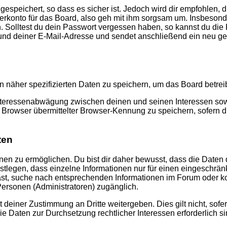
speichert, so dass es sicher ist. Jedoch wird dir empfohlen, d
konto für das Board, also geh mit ihm sorgsam um. Insbesonder
n. Solltest du dein Passwort vergessen haben, so kannst du di
d deiner E-Mail-Adresse und sendet anschließend ein neu gen
n näher spezifizierten Daten zu speichern, um das Board betre
Interessenabwägung zwischen deinen und seinen Interessen sowie
rowser übermittelter Browser-Kennung zu speichern, sofern di
ten
n zu ermöglichen. Du bist dir daher bewusst, dass die Daten dei
stlegen, dass einzelne Informationen nur für einen eingeschränkt
st, suche nach entsprechenden Informationen im Forum oder kon
 Personen (Administratoren) zugänglich.
 deiner Zustimmung an Dritte weitergeben. Dies gilt nicht, sof
die Daten zur Durchsetzung rechtlicher Interessen erforderlich si