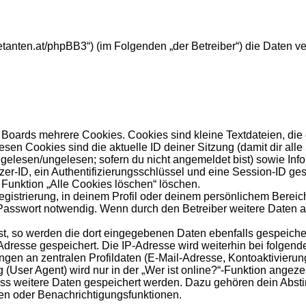
ebuetanten.at/phpBB3“) (im Folgenden „der Betreiber“) die Dat
Boards mehrere Cookies. Cookies sind kleine Textdateien, die
esen Cookies sind die aktuelle ID deiner Sitzung (damit dir al
s gelesen/ungelesen; sofern du nicht angemeldet bist) sowie In
zer-ID, ein Authentifizierungsschlüssel und eine Session-ID ge
 Funktion „Alle Cookies löschen“ löschen.
egistrierung, in deinem Profil oder deinem persönlichem Bereich
sswort notwendig. Wenn durch den Betreiber weitere Daten als 
st, so werden die dort eingegebenen Daten ebenfalls gespeicher
-Adresse gespeichert. Die IP-Adresse wird weiterhin bei folge
gen an zentralen Profildaten (E-Mail-Adresse, Kontoaktivieru
ser Agent) wird nur in der „Wer ist online?“-Funktion angezei
dass weitere Daten gespeichert werden. Dazu gehören dein Abs
hen oder Benachrichtigungsfunktionen.