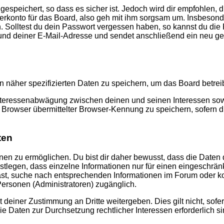
speichert, so dass es sicher ist. Jedoch wird dir empfohlen, d
konto für das Board, also geh mit ihm sorgsam um. Insbesonder
n. Solltest du dein Passwort vergessen haben, so kannst du di
d deiner E-Mail-Adresse und sendet anschließend ein neu gen
n näher spezifizierten Daten zu speichern, um das Board betre
Interessenabwägung zwischen deinen und seinen Interessen sowie
rowser übermittelter Browser-Kennung zu speichern, sofern di
ten
n zu ermöglichen. Du bist dir daher bewusst, dass die Daten dei
stlegen, dass einzelne Informationen nur für einen eingeschränkt
st, suche nach entsprechenden Informationen im Forum oder kon
 Personen (Administratoren) zugänglich.
 deiner Zustimmung an Dritte weitergeben. Dies gilt nicht, sof
die Daten zur Durchsetzung rechtlicher Interessen erforderlich si