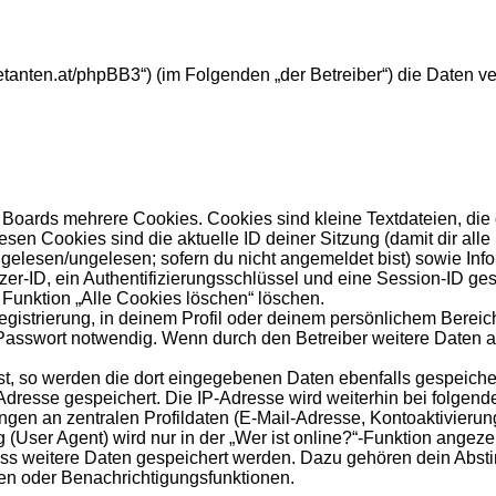
ebuetanten.at/phpBB3“) (im Folgenden „der Betreiber“) die Dat
Boards mehrere Cookies. Cookies sind kleine Textdateien, die
esen Cookies sind die aktuelle ID deiner Sitzung (damit dir al
s gelesen/ungelesen; sofern du nicht angemeldet bist) sowie In
zer-ID, ein Authentifizierungsschlüssel und eine Session-ID ge
 Funktion „Alle Cookies löschen“ löschen.
egistrierung, in deinem Profil oder deinem persönlichem Bereich
sswort notwendig. Wenn durch den Betreiber weitere Daten als 
st, so werden die dort eingegebenen Daten ebenfalls gespeicher
-Adresse gespeichert. Die IP-Adresse wird weiterhin bei folge
gen an zentralen Profildaten (E-Mail-Adresse, Kontoaktivieru
ser Agent) wird nur in der „Wer ist online?“-Funktion angezei
dass weitere Daten gespeichert werden. Dazu gehören dein Abs
hen oder Benachrichtigungsfunktionen.