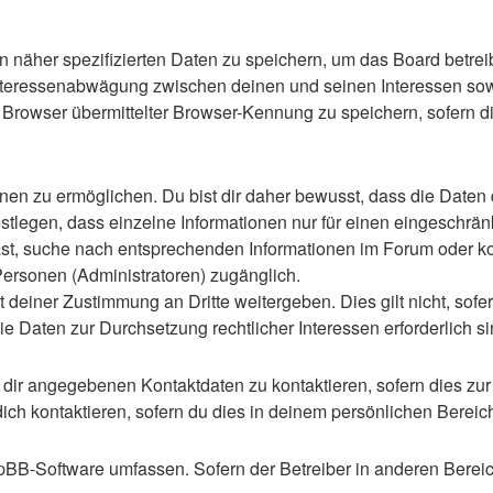
n näher spezifizierten Daten zu speichern, um das Board betre
Interessenabwägung zwischen deinen und seinen Interessen sowie
rowser übermittelter Browser-Kennung zu speichern, sofern di
n zu ermöglichen. Du bist dir daher bewusst, dass die Daten dei
stlegen, dass einzelne Informationen nur für einen eingeschränkt
st, suche nach entsprechenden Informationen im Forum oder kon
 Personen (Administratoren) zugänglich.
 deiner Zustimmung an Dritte weitergeben. Dies gilt nicht, sof
die Daten zur Durchsetzung rechtlicher Interessen erforderlich si
 dir angegebenen Kontaktdaten zu kontaktieren, sofern dies zur
dich kontaktieren, sofern du dies in deinem persönlichen Bereich
 phpBB-Software umfassen. Sofern der Betreiber in anderen Ber