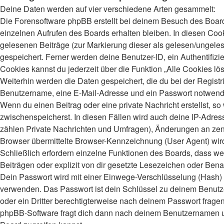
Deine Daten werden auf vier verschiedene Arten gesammelt:
Die Forensoftware phpBB erstellt bei deinem Besuch des Board
einzelnen Aufrufen des Boards erhalten bleiben. In diesen Cooki
gelesenen Beiträge (zur Markierung dieser als gelesen/ungeles
gespeichert. Ferner werden deine Benutzer-ID, ein Authentifiz
Cookies kannst du jederzeit über die Funktion „Alle Cookies lö
Weiterhin werden die Daten gespeichert, die du bei der Registr
Benutzername, eine E-Mail-Adresse und ein Passwort notwendig.
Wenn du einen Beitrag oder eine private Nachricht erstellst, s
zwischenspeicherst. In diesen Fällen wird auch deine IP-Adres
zählen Private Nachrichten und Umfragen), Änderungen an zent
Browser übermittelte Browser-Kennzeichnung (User Agent) wird n
Schließlich erfordern einzelne Funktionen des Boards, dass 
Beiträgen oder explizit von dir gesetzte Lesezeichen oder Bena
Dein Passwort wird mit einer Einwege-Verschlüsselung (Hash) ge
verwenden. Das Passwort ist dein Schlüssel zu deinem Benutzer
oder ein Dritter berechtigterweise nach deinem Passwort frage
phpBB-Software fragt dich dann nach deinem Benutzernamen un