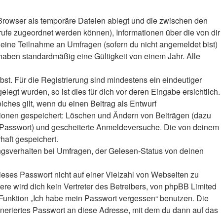
Browser als temporäre Dateien ablegt und die zwischen den
frufe zugeordnet werden können), Informationen über die von dir
deine Teilnahme an Umfragen (sofern du nicht angemeldet bist)
haben standardmäßig eine Gültigkeit von einem Jahr. Alle
bst. Für die Registrierung sind mindestens ein eindeutiger
gt wurden, so ist dies für dich vor deren Eingabe ersichtlich.
iches gilt, wenn du einen Beitrag als Entwurf
ktionen gespeichert: Löschen und Ändern von Beiträgen (dazu
r-Passwort) und gescheiterte Anmeldeversuche. Die von deinem
haft gespeichert.
ngsverhalten bei Umfragen, der Gelesen-Status von deinen
ieses Passwort nicht auf einer Vielzahl von Webseiten zu
e wird dich kein Vertreter des Betreibers, von phpBB Limited
e Funktion „Ich habe mein Passwort vergessen“ benutzen. Die
eriertes Passwort an diese Adresse, mit dem du dann auf das