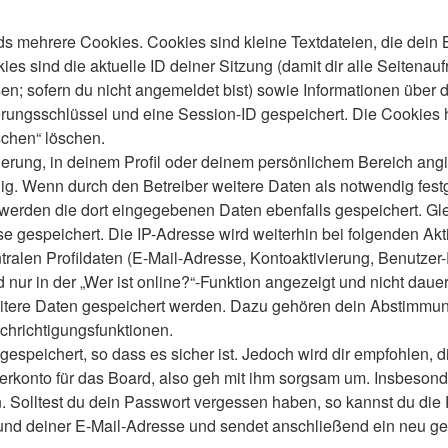
s mehrere Cookies. Cookies sind kleine Textdateien, die dein 
es sind die aktuelle ID deiner Sitzung (damit dir alle Seitenau
en; sofern du nicht angemeldet bist) sowie Informationen über 
ierungsschlüssel und eine Session-ID gespeichert. Die Cookies 
schen“ löschen.
ierung, in deinem Profil oder deinem persönlichem Bereich angi
 Wenn durch den Betreiber weitere Daten als notwendig festgele
o werden die dort eingegebenen Daten ebenfalls gespeichert. Gle
se gespeichert. Die IP-Adresse wird weiterhin bei folgenden A
ralen Profildaten (E-Mail-Adresse, Kontoaktivierung, Benutze
ur in der „Wer ist online?“-Funktion angezeigt und nicht dauer
weitere Daten gespeichert werden. Dazu gehören dein Abstimmu
chrichtigungsfunktionen.
speichert, so dass es sicher ist. Jedoch wird dir empfohlen, d
konto für das Board, also geh mit ihm sorgsam um. Insbesonder
n. Solltest du dein Passwort vergessen haben, so kannst du di
d deiner E-Mail-Adresse und sendet anschließend ein neu gen