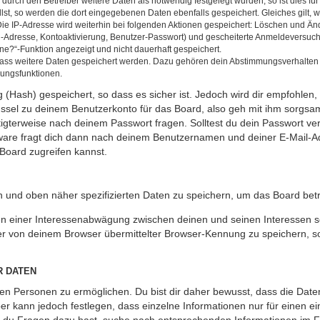
rch den Betreiber weitere Daten als notwendig festgelegt wurden, so ist dies für 
llst, so werden die dort eingegebenen Daten ebenfalls gespeichert. Gleiches gilt, 
Die IP-Adresse wird weiterhin bei folgenden Aktionen gespeichert: Löschen und Än
l-Adresse, Kontoaktivierung, Benutzer-Passwort) und gescheiterte Anmeldeversuch
ine?“-Funktion angezeigt und nicht dauerhaft gespeichert.
 dass weitere Daten gespeichert werden. Dazu gehören dein Abstimmungsverhalten
gungsfunktionen.
(Hash) gespeichert, so dass es sicher ist. Jedoch wird dir empfohlen, 
ssel zu deinem Benutzerkonto für das Board, also geh mit ihm sorgsam
htigterweise nach deinem Passwort fragen. Solltest du dein Passwort v
are fragt dich dann nach deinem Benutzernamen und deiner E-Mail-Ad
Board zugreifen kannst.
en und oben näher spezifizierten Daten zu speichern, um das Board bet
en einer Interessenabwägung zwischen deinen und seinen Interessen sow
r von deinem Browser übermittelter Browser-Kennung zu speichern, so
R DATEN
n Personen zu ermöglichen. Du bist dir daher bewusst, dass die Daten d
ber kann jedoch festlegen, dass einzelne Informationen nur für einen ei