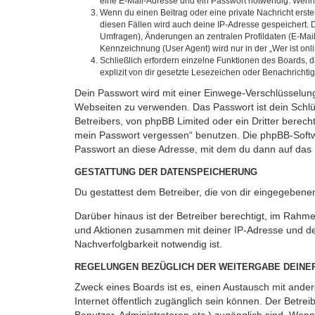
eine E-Mail-Adresse und ein Passwort notwendig. Wenn du
Wenn du einen Beitrag oder eine private Nachricht erste
diesen Fällen wird auch deine IP-Adresse gespeichert. 
Umfragen), Änderungen an zentralen Profildaten (E-Mai
Kennzeichnung (User Agent) wird nur in der „Wer ist onl
Schließlich erfordern einzelne Funktionen des Boards,
explizit von dir gesetzte Lesezeichen oder Benachrichti
Dein Passwort wird mit einer Einwege-Verschlüsselung 
Webseiten zu verwenden. Das Passwort ist dein Schlü
Betreibers, von phpBB Limited oder ein Dritter berec
mein Passwort vergessen“ benutzen. Die phpBB-Softw
Passwort an diese Adresse, mit dem du dann auf das 
GESTATTUNG DER DATENSPEICHERUNG
Du gestattest dem Betreiber, die von dir eingegeben
Darüber hinaus ist der Betreiber berechtigt, im Rahm
und Aktionen zusammen mit deiner IP-Adresse und de
Nachverfolgbarkeit notwendig ist.
REGELUNGEN BEZÜGLICH DER WEITERGABE DEINE
Zweck eines Boards ist es, einen Austausch mit andere
Internet öffentlich zugänglich sein können. Der Betrei