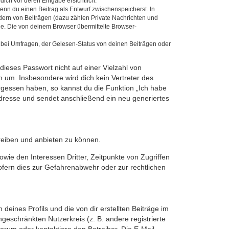
dich vor deren Eingabe ersichtlich.
wenn du einen Beitrag als Entwurf zwischenspeicherst. In
dern von Beiträgen (dazu zählen Private Nachrichten und
e. Die von deinem Browser übermittelte Browser-
 bei Umfragen, der Gelesen-Status von deinen Beiträgen oder
dieses Passwort nicht auf einer Vielzahl von
 um. Insbesondere wird dich kein Vertreter des
ergessen haben, so kannst du die Funktion „Ich habe
resse und sendet anschließend ein neu generiertes
reiben und anbieten zu können.
ie den Interessen Dritter, Zeitpunkte von Zugriffen
fern dies zur Gefahrenabwehr oder zur rechtlichen
eines Profils und die von dir erstellten Beiträge im
ngeschränkten Nutzerkreis (z. B. andere registrierte