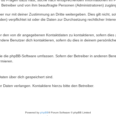
n du Fragen dazu hast, suche nach entsprechenden Informationen im Fo
n Betreiber und von ihm beauftragte Personen (Administratoren) zugäng
r nur mit deiner Zustimmung an Dritte weitergeben. Dies gilt nicht, s
n) verpflichtet ist oder die Daten zur Durchsetzung rechtlicher Interes
er den von dir angegebenen Kontaktdaten zu kontaktieren, sofern dies 
andere Benutzer dich kontaktieren, sofern du dies in deinem persönliche
, die die phpBB-Software umfassen. Sofern der Betreiber in anderen Be
ormieren.
 Daten über dich gespeichert sind.
 Daten verlangen. Kontaktiere hierzu bitte den Betreiber.
Powered by
phpBB
® Forum Software © phpBB Limited