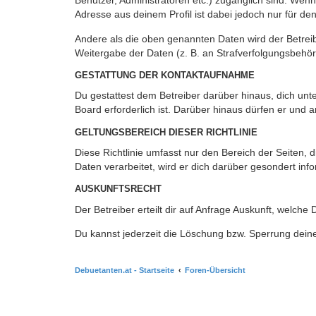
Benutzer, Administratoren etc.) zugänglich sind. Wen
Adresse aus deinem Profil ist dabei jedoch nur für de
Andere als die oben genannten Daten wird der Betreibe
Weitergabe der Daten (z. B. an Strafverfolgungsbehörde
GESTATTUNG DER KONTAKTAUFNAHME
Du gestattest dem Betreiber darüber hinaus, dich unt
Board erforderlich ist. Darüber hinaus dürfen er und 
GELTUNGSBEREICH DIESER RICHTLINIE
Diese Richtlinie umfasst nur den Bereich der Seiten
Daten verarbeitet, wird er dich darüber gesondert inf
AUSKUNFTSRECHT
Der Betreiber erteilt dir auf Anfrage Auskunft, welche
Du kannst jederzeit die Löschung bzw. Sperrung deiner
Debuetanten.at - Startseite
Foren-Übersicht