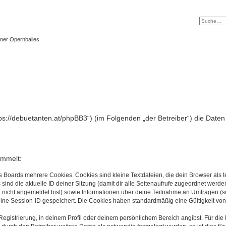
ner Opernballes
https://debuetanten.at/phpBB3“) (im Folgenden „der Betreiber“) die Da
ammelt:
s Boards mehrere Cookies. Cookies sind kleine Textdateien, die dein Browser als
 sind die aktuelle ID deiner Sitzung (damit dir alle Seitenaufrufe zugeordnet werd
u nicht angemeldet bist) sowie Informationen über deine Teilnahme an Umfragen (s
eine Session-ID gespeichert. Die Cookies haben standardmäßig eine Gültigkeit von 
Registrierung, in deinem Profil oder deinem persönlichem Bereich angibst. Für di