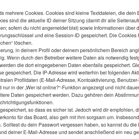
s mehrere Cookies. Cookies sind kleine Textdateien, die dein 
es sind die aktuelle ID deiner Sitzung (damit dir alle Seitenau
en; sofern du nicht angemeldet bist) sowie Informationen über 
ierungsschlüssel und eine Session-ID gespeichert. Die Cookies 
schen“ löschen.
ierung, in deinem Profil oder deinem persönlichem Bereich angi
 Wenn durch den Betreiber weitere Daten als notwendig festgele
o werden die dort eingegebenen Daten ebenfalls gespeichert. Gle
se gespeichert. Die IP-Adresse wird weiterhin bei folgenden A
ralen Profildaten (E-Mail-Adresse, Kontoaktivierung, Benutze
ur in der „Wer ist online?“-Funktion angezeigt und nicht dauer
weitere Daten gespeichert werden. Dazu gehören dein Abstimmu
chrichtigungsfunktionen.
speichert, so dass es sicher ist. Jedoch wird dir empfohlen, d
konto für das Board, also geh mit ihm sorgsam um. Insbesonder
n. Solltest du dein Passwort vergessen haben, so kannst du di
d deiner E-Mail-Adresse und sendet anschließend ein neu gen