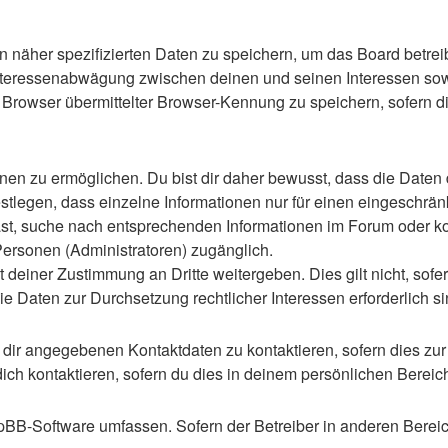
n näher spezifizierten Daten zu speichern, um das Board betre
Interessenabwägung zwischen deinen und seinen Interessen sowie
rowser übermittelter Browser-Kennung zu speichern, sofern di
n zu ermöglichen. Du bist dir daher bewusst, dass die Daten dei
stlegen, dass einzelne Informationen nur für einen eingeschränkt
st, suche nach entsprechenden Informationen im Forum oder kon
 Personen (Administratoren) zugänglich.
 deiner Zustimmung an Dritte weitergeben. Dies gilt nicht, sof
die Daten zur Durchsetzung rechtlicher Interessen erforderlich si
 dir angegebenen Kontaktdaten zu kontaktieren, sofern dies zur
dich kontaktieren, sofern du dies in deinem persönlichen Bereich
 phpBB-Software umfassen. Sofern der Betreiber in anderen Ber