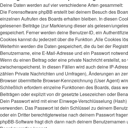
Deine Daten werden auf vier verschiedene Arten gesammelt:
Die Forensoftware phpBB erstellt bei deinem Besuch des Board
einzelnen Aufrufen des Boards erhalten bleiben. In diesen Cooki
gelesenen Beiträge (zur Markierung dieser als gelesen/ungeles
gespeichert. Ferner werden deine Benutzer-ID, ein Authentifiz
Cookies kannst du jederzeit über die Funktion „Alle Cookies lö
Weiterhin werden die Daten gespeichert, die du bei der Registr
Benutzername, eine E-Mail-Adresse und ein Passwort notwendig.
Wenn du einen Beitrag oder eine private Nachricht erstellst, s
zwischenspeicherst. In diesen Fällen wird auch deine IP-Adres
zählen Private Nachrichten und Umfragen), Änderungen an zent
Browser übermittelte Browser-Kennzeichnung (User Agent) wird n
Schließlich erfordern einzelne Funktionen des Boards, dass 
Beiträgen oder explizit von dir gesetzte Lesezeichen oder Bena
Dein Passwort wird mit einer Einwege-Verschlüsselung (Hash) ge
verwenden. Das Passwort ist dein Schlüssel zu deinem Benutzer
oder ein Dritter berechtigterweise nach deinem Passwort frage
phpBB-Software fragt dich dann nach deinem Benutzernamen un