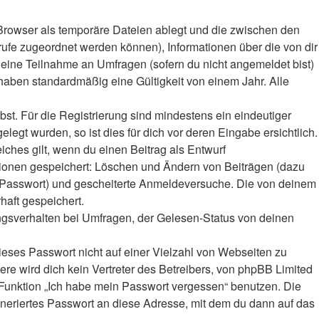
Browser als temporäre Dateien ablegt und die zwischen den
frufe zugeordnet werden können), Informationen über die von dir
deine Teilnahme an Umfragen (sofern du nicht angemeldet bist)
haben standardmäßig eine Gültigkeit von einem Jahr. Alle
bst. Für die Registrierung sind mindestens ein eindeutiger
gt wurden, so ist dies für dich vor deren Eingabe ersichtlich.
iches gilt, wenn du einen Beitrag als Entwurf
ktionen gespeichert: Löschen und Ändern von Beiträgen (dazu
r-Passwort) und gescheiterte Anmeldeversuche. Die von deinem
haft gespeichert.
ngsverhalten bei Umfragen, der Gelesen-Status von deinen
ieses Passwort nicht auf einer Vielzahl von Webseiten zu
e wird dich kein Vertreter des Betreibers, von phpBB Limited
e Funktion „Ich habe mein Passwort vergessen“ benutzen. Die
eriertes Passwort an diese Adresse, mit dem du dann auf das