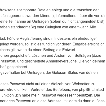
Browser als temporäre Dateien ablegt und die zwischen den
frufe zugeordnet werden können), Informationen über die von dir
deine Teilnahme an Umfragen (sofern du nicht angemeldet bist)
haben standardmäßig eine Gültigkeit von einem Jahr. Alle
bst. Für die Registrierung sind mindestens ein eindeutiger
gt wurden, so ist dies für dich vor deren Eingabe ersichtlich.
iches gilt, wenn du einen Beitrag als Entwurf
ktionen gespeichert: Löschen und Ändern von Beiträgen (dazu
r-Passwort) und gescheiterte Anmeldeversuche. Die von deinem
haft gespeichert.
ngsverhalten bei Umfragen, der Gelesen-Status von deinen
ieses Passwort nicht auf einer Vielzahl von Webseiten zu
e wird dich kein Vertreter des Betreibers, von phpBB Limited
e Funktion „Ich habe mein Passwort vergessen“ benutzen. Die
eriertes Passwort an diese Adresse, mit dem du dann auf das