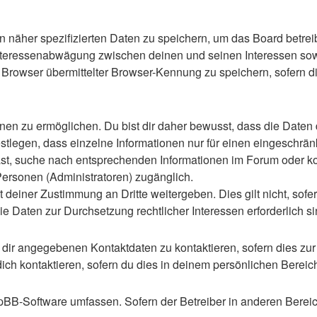
n näher spezifizierten Daten zu speichern, um das Board betre
Interessenabwägung zwischen deinen und seinen Interessen sowie
rowser übermittelter Browser-Kennung zu speichern, sofern di
n zu ermöglichen. Du bist dir daher bewusst, dass die Daten dei
stlegen, dass einzelne Informationen nur für einen eingeschränkt
st, suche nach entsprechenden Informationen im Forum oder kon
 Personen (Administratoren) zugänglich.
 deiner Zustimmung an Dritte weitergeben. Dies gilt nicht, sof
die Daten zur Durchsetzung rechtlicher Interessen erforderlich si
 dir angegebenen Kontaktdaten zu kontaktieren, sofern dies zur
dich kontaktieren, sofern du dies in deinem persönlichen Bereich
 phpBB-Software umfassen. Sofern der Betreiber in anderen Ber