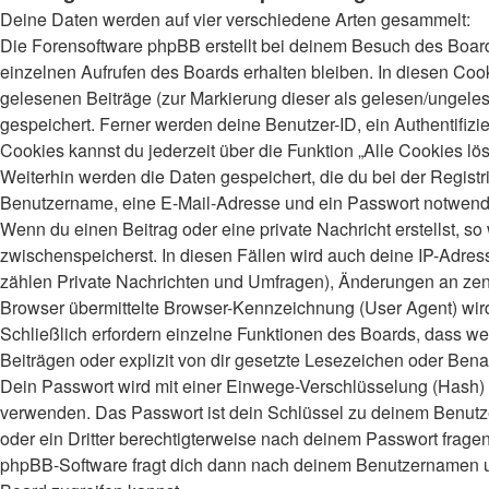
Deine Daten werden auf vier verschiedene Arten gesammelt:
Die Forensoftware phpBB erstellt bei deinem Besuch des Board
einzelnen Aufrufen des Boards erhalten bleiben. In diesen Cooki
gelesenen Beiträge (zur Markierung dieser als gelesen/ungeles
gespeichert. Ferner werden deine Benutzer-ID, ein Authentifiz
Cookies kannst du jederzeit über die Funktion „Alle Cookies lö
Weiterhin werden die Daten gespeichert, die du bei der Registr
Benutzername, eine E-Mail-Adresse und ein Passwort notwendig.
Wenn du einen Beitrag oder eine private Nachricht erstellst, s
zwischenspeicherst. In diesen Fällen wird auch deine IP-Adres
zählen Private Nachrichten und Umfragen), Änderungen an zent
Browser übermittelte Browser-Kennzeichnung (User Agent) wird n
Schließlich erfordern einzelne Funktionen des Boards, dass 
Beiträgen oder explizit von dir gesetzte Lesezeichen oder Bena
Dein Passwort wird mit einer Einwege-Verschlüsselung (Hash) ge
verwenden. Das Passwort ist dein Schlüssel zu deinem Benutzer
oder ein Dritter berechtigterweise nach deinem Passwort frage
phpBB-Software fragt dich dann nach deinem Benutzernamen un