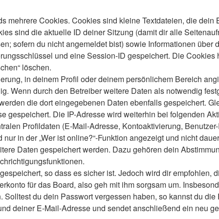
s mehrere Cookies. Cookies sind kleine Textdateien, die dein 
es sind die aktuelle ID deiner Sitzung (damit dir alle Seitenau
en; sofern du nicht angemeldet bist) sowie Informationen über 
ierungsschlüssel und eine Session-ID gespeichert. Die Cookies 
schen“ löschen.
ierung, in deinem Profil oder deinem persönlichem Bereich angi
 Wenn durch den Betreiber weitere Daten als notwendig festgele
o werden die dort eingegebenen Daten ebenfalls gespeichert. Gle
se gespeichert. Die IP-Adresse wird weiterhin bei folgenden A
ralen Profildaten (E-Mail-Adresse, Kontoaktivierung, Benutze
ur in der „Wer ist online?“-Funktion angezeigt und nicht dauer
weitere Daten gespeichert werden. Dazu gehören dein Abstimmu
chrichtigungsfunktionen.
speichert, so dass es sicher ist. Jedoch wird dir empfohlen, d
konto für das Board, also geh mit ihm sorgsam um. Insbesonder
n. Solltest du dein Passwort vergessen haben, so kannst du di
d deiner E-Mail-Adresse und sendet anschließend ein neu gen