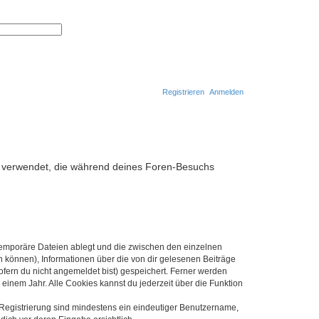
S
E
u
r
c
w
h
e
e
i
t
e
r
Registrieren
Anmelden
t
e
S
u
S
c
h
u
e
c
ten verwendet, die während deines Foren-Besuchs
h
e
 temporäre Dateien ablegt und die zwischen den einzelnen
en können), Informationen über die von dir gelesenen Beiträge
ofern du nicht angemeldet bist) gespeichert. Ferner werden
einem Jahr. Alle Cookies kannst du jederzeit über die Funktion
e Registrierung sind mindestens ein eindeutiger Benutzername,