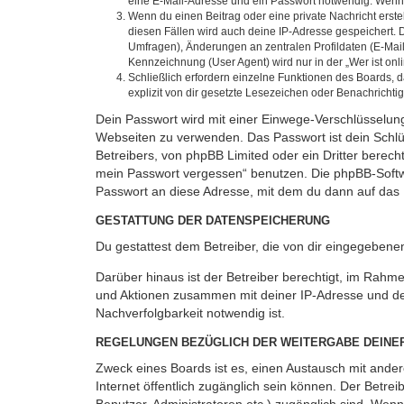
eine E-Mail-Adresse und ein Passwort notwendig. Wenn du
Wenn du einen Beitrag oder eine private Nachricht erste
diesen Fällen wird auch deine IP-Adresse gespeichert. 
Umfragen), Änderungen an zentralen Profildaten (E-Mai
Kennzeichnung (User Agent) wird nur in der „Wer ist onl
Schließlich erfordern einzelne Funktionen des Boards,
explizit von dir gesetzte Lesezeichen oder Benachrichti
Dein Passwort wird mit einer Einwege-Verschlüsselung 
Webseiten zu verwenden. Das Passwort ist dein Schlü
Betreibers, von phpBB Limited oder ein Dritter berec
mein Passwort vergessen“ benutzen. Die phpBB-Softw
Passwort an diese Adresse, mit dem du dann auf das 
GESTATTUNG DER DATENSPEICHERUNG
Du gestattest dem Betreiber, die von dir eingegeben
Darüber hinaus ist der Betreiber berechtigt, im Rahm
und Aktionen zusammen mit deiner IP-Adresse und de
Nachverfolgbarkeit notwendig ist.
REGELUNGEN BEZÜGLICH DER WEITERGABE DEINE
Zweck eines Boards ist es, einen Austausch mit andere
Internet öffentlich zugänglich sein können. Der Betrei