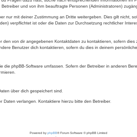
n du Fragen dazu hast, suche nach entsprechenden Informationen im Fo
n Betreiber und von ihm beauftragte Personen (Administratoren) zugäng
r nur mit deiner Zustimmung an Dritte weitergeben. Dies gilt nicht, s
n) verpflichtet ist oder die Daten zur Durchsetzung rechtlicher Interes
er den von dir angegebenen Kontaktdaten zu kontaktieren, sofern dies 
andere Benutzer dich kontaktieren, sofern du dies in deinem persönliche
, die die phpBB-Software umfassen. Sofern der Betreiber in anderen Be
ormieren.
 Daten über dich gespeichert sind.
 Daten verlangen. Kontaktiere hierzu bitte den Betreiber.
Powered by
phpBB
® Forum Software © phpBB Limited