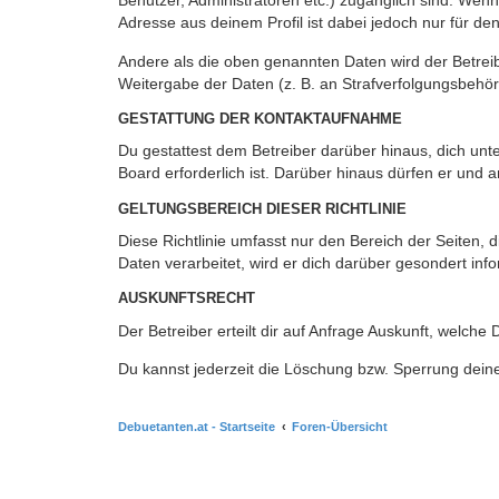
Benutzer, Administratoren etc.) zugänglich sind. Wen
Adresse aus deinem Profil ist dabei jedoch nur für de
Andere als die oben genannten Daten wird der Betreibe
Weitergabe der Daten (z. B. an Strafverfolgungsbehörde
GESTATTUNG DER KONTAKTAUFNAHME
Du gestattest dem Betreiber darüber hinaus, dich unt
Board erforderlich ist. Darüber hinaus dürfen er und 
GELTUNGSBEREICH DIESER RICHTLINIE
Diese Richtlinie umfasst nur den Bereich der Seiten
Daten verarbeitet, wird er dich darüber gesondert inf
AUSKUNFTSRECHT
Der Betreiber erteilt dir auf Anfrage Auskunft, welche
Du kannst jederzeit die Löschung bzw. Sperrung deiner
Debuetanten.at - Startseite
Foren-Übersicht