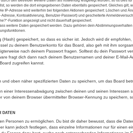
rch den Betreiber weitere Daten als notwendig festgelegt wurden, so ist dies für 
llst, so werden die dort eingegebenen Daten ebenfalls gespeichert. Gleiches gilt, 
Die IP-Adresse wird weiterhin bei folgenden Aktionen gespeichert: Löschen und Än
l-Adresse, Kontoaktivierung, Benutzer-Passwort) und gescheiterte Anmeldeversuch
ine?“-Funktion angezeigt und nicht dauerhaft gespeichert.
 dass weitere Daten gespeichert werden. Dazu gehören dein Abstimmungsverhalten
gungsfunktionen.
(Hash) gespeichert, so dass es sicher ist. Jedoch wird dir empfohlen, 
ssel zu deinem Benutzerkonto für das Board, also geh mit ihm sorgsam
htigterweise nach deinem Passwort fragen. Solltest du dein Passwort v
are fragt dich dann nach deinem Benutzernamen und deiner E-Mail-Ad
Board zugreifen kannst.
en und oben näher spezifizierten Daten zu speichern, um das Board bet
en einer Interessenabwägung zwischen deinen und seinen Interessen sow
r von deinem Browser übermittelter Browser-Kennung zu speichern, so
R DATEN
n Personen zu ermöglichen. Du bist dir daher bewusst, dass die Daten d
ber kann jedoch festlegen, dass einzelne Informationen nur für einen ei