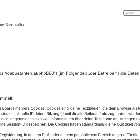
ner Opernballes
https://debuetanten.at/phpBB3“) (im Folgenden „der Betreiber“) die Da
ammelt:
s Boards mehrere Cookies. Cookies sind kleine Textdateien, die dein Browser als
 sind die aktuelle ID deiner Sitzung (damit dir alle Seitenaufrufe zugeordnet werd
u nicht angemeldet bist) sowie Informationen über deine Teilnahme an Umfragen (s
eine Session-ID gespeichert. Die Cookies haben standardmäßig eine Gültigkeit von 
Registrierung, in deinem Profil oder deinem persönlichem Bereich angibst. Für di