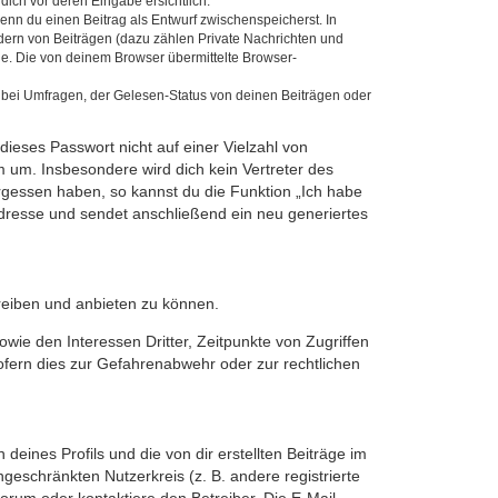
dich vor deren Eingabe ersichtlich.
wenn du einen Beitrag als Entwurf zwischenspeicherst. In
dern von Beiträgen (dazu zählen Private Nachrichten und
e. Die von deinem Browser übermittelte Browser-
 bei Umfragen, der Gelesen-Status von deinen Beiträgen oder
dieses Passwort nicht auf einer Vielzahl von
 um. Insbesondere wird dich kein Vertreter des
ergessen haben, so kannst du die Funktion „Ich habe
resse und sendet anschließend ein neu generiertes
reiben und anbieten zu können.
ie den Interessen Dritter, Zeitpunkte von Zugriffen
fern dies zur Gefahrenabwehr oder zur rechtlichen
eines Profils und die von dir erstellten Beiträge im
ngeschränkten Nutzerkreis (z. B. andere registrierte