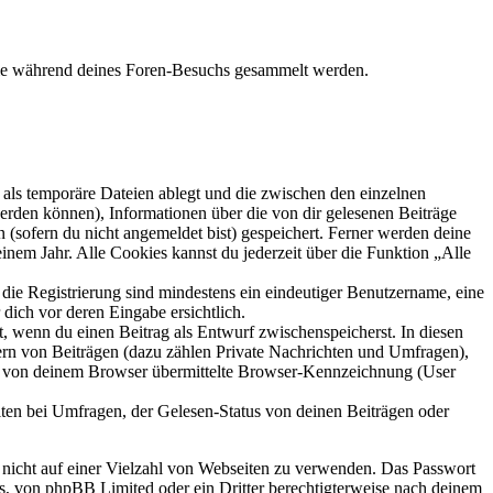
 die während deines Foren-Besuchs gesammelt werden.
als temporäre Dateien ablegt und die zwischen den einzelnen
 werden können), Informationen über die von dir gelesenen Beiträge
 (sofern du nicht angemeldet bist) gespeichert. Ferner werden deine
inem Jahr. Alle Cookies kannst du jederzeit über die Funktion „Alle
 die Registrierung sind mindestens ein eindeutiger Benutzername, eine
dich vor deren Eingabe ersichtlich.
lt, wenn du einen Beitrag als Entwurf zwischenspeicherst. In diesen
ern von Beiträgen (dazu zählen Private Nachrichten und Umfragen),
ie von deinem Browser übermittelte Browser-Kennzeichnung (User
ten bei Umfragen, der Gelesen-Status von deinen Beiträgen oder
t nicht auf einer Vielzahl von Webseiten zu verwenden. Das Passwort
rs, von phpBB Limited oder ein Dritter berechtigterweise nach deinem