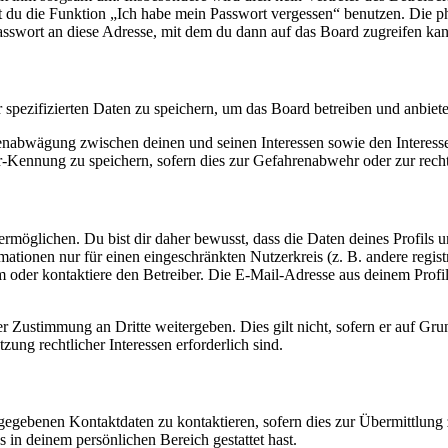
nst du die Funktion „Ich habe mein Passwort vergessen“ benutzen. Di
asswort an diese Adresse, mit dem du dann auf das Board zugreifen kan
r spezifizierten Daten zu speichern, um das Board betreiben und anbiet
ssenabwägung zwischen deinen und seinen Interessen sowie den Interes
-Kennung zu speichern, sofern dies zur Gefahrenabwehr oder zur recht
möglichen. Du bist dir daher bewusst, dass die Daten deines Profils und
mationen nur für einen eingeschränkten Nutzerkreis (z. B. andere regist
oder kontaktiere den Betreiber. Die E-Mail-Adresse aus deinem Profil 
r Zustimmung an Dritte weitergeben. Dies gilt nicht, sofern er auf Gr
zung rechtlicher Interessen erforderlich sind.
ngegebenen Kontaktdaten zu kontaktieren, sofern dies zur Übermittlung z
s in deinem persönlichen Bereich gestattet hast.