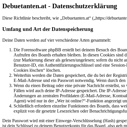
Debuetanten.at - Datenschutzerklärung
Diese Richtlinie beschreibt, wie „Debuetanten.at“ („https://debuet
Umfang und Art der Datenspeicherung
Deine Daten werden auf vier verschiedene Arten gesammelt:
Die Forensoftware phpBB erstellt bei deinem Besuch des Board
Aufrufen des Boards erhalten bleiben. In diesen Cookies sind d
(zur Markierung dieser als gelesen/ungelesen; sofern du nicht 
Benutzer-ID, ein Authentifizierungsschlüssel und eine Session-
Cookies löschen“ löschen.
Weiterhin werden die Daten gespeichert, die du bei der Registr
E-Mail-Adresse und ein Passwort notwendig. Wenn durch den Bet
Wenn du einen Beitrag oder eine private Nachricht erstellst, so
Fällen wird auch deine IP-Adresse gespeichert. Die IP-Adress
Änderungen an zentralen Profildaten (E-Mail-Adresse, Kontoa
Agent) wird nur in der „Wer ist online?“-Funktion angezeigt un
Schließlich erfordern einzelne Funktionen des Boards, dass w
explizit von dir gesetzte Lesezeichen oder Benachrichtigungsfu
Dein Passwort wird mit einer Einwege-Verschlüsselung (Hash) gespeich
ist dein Schlüssel zu deinem Benutzerkonto für das Board, also geh m