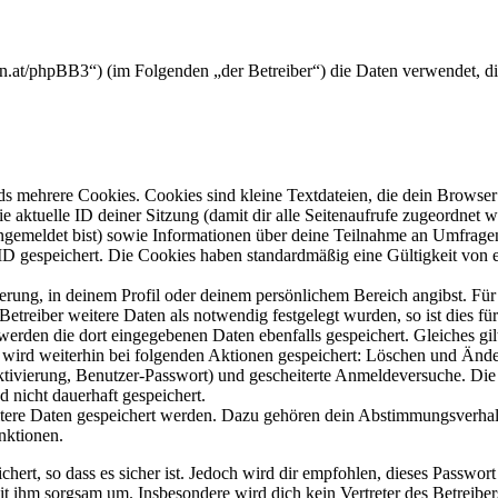
anten.at/phpBB3“) (im Folgenden „der Betreiber“) die Daten verwendet,
s mehrere Cookies. Cookies sind kleine Textdateien, die dein Browser 
ie aktuelle ID deiner Sitzung (damit dir alle Seitenaufrufe zugeordnet
angemeldet bist) sowie Informationen über deine Teilnahme an Umfragen
ID gespeichert. Die Cookies haben standardmäßig eine Gültigkeit von e
ierung, in deinem Profil oder deinem persönlichem Bereich angibst. Für
reiber weitere Daten als notwendig festgelegt wurden, so ist dies für 
 werden die dort eingegebenen Daten ebenfalls gespeichert. Gleiches gi
e wird weiterhin bei folgenden Aktionen gespeichert: Löschen und Änd
ktivierung, Benutzer-Passwort) und gescheiterte Anmeldeversuche. D
d nicht dauerhaft gespeichert.
eitere Daten gespeichert werden. Dazu gehören dein Abstimmungsverhal
nktionen.
ert, so dass es sicher ist. Jedoch wird dir empfohlen, dieses Passwor
it ihm sorgsam um. Insbesondere wird dich kein Vertreter des Betreibe