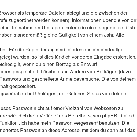
Browser als temporäre Dateien ablegt und die zwischen den
frufe zugeordnet werden können), Informationen über die von dir
deine Teilnahme an Umfragen (sofern du nicht angemeldet bist)
haben standardmäßig eine Gültigkeit von einem Jahr. Alle
bst. Für die Registrierung sind mindestens ein eindeutiger
gt wurden, so ist dies für dich vor deren Eingabe ersichtlich.
iches gilt, wenn du einen Beitrag als Entwurf
ktionen gespeichert: Löschen und Ändern von Beiträgen (dazu
r-Passwort) und gescheiterte Anmeldeversuche. Die von deinem
haft gespeichert.
ngsverhalten bei Umfragen, der Gelesen-Status von deinen
ieses Passwort nicht auf einer Vielzahl von Webseiten zu
e wird dich kein Vertreter des Betreibers, von phpBB Limited
e Funktion „Ich habe mein Passwort vergessen“ benutzen. Die
eriertes Passwort an diese Adresse, mit dem du dann auf das