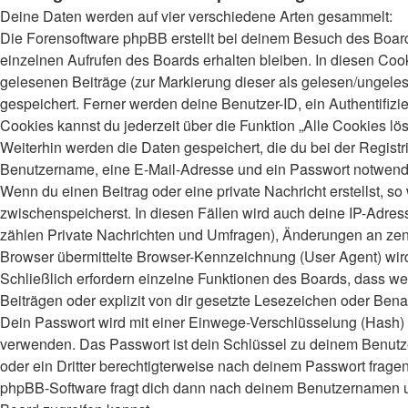
Deine Daten werden auf vier verschiedene Arten gesammelt:
Die Forensoftware phpBB erstellt bei deinem Besuch des Board
einzelnen Aufrufen des Boards erhalten bleiben. In diesen Cooki
gelesenen Beiträge (zur Markierung dieser als gelesen/ungeles
gespeichert. Ferner werden deine Benutzer-ID, ein Authentifiz
Cookies kannst du jederzeit über die Funktion „Alle Cookies lö
Weiterhin werden die Daten gespeichert, die du bei der Registr
Benutzername, eine E-Mail-Adresse und ein Passwort notwendig.
Wenn du einen Beitrag oder eine private Nachricht erstellst, s
zwischenspeicherst. In diesen Fällen wird auch deine IP-Adres
zählen Private Nachrichten und Umfragen), Änderungen an zent
Browser übermittelte Browser-Kennzeichnung (User Agent) wird n
Schließlich erfordern einzelne Funktionen des Boards, dass 
Beiträgen oder explizit von dir gesetzte Lesezeichen oder Bena
Dein Passwort wird mit einer Einwege-Verschlüsselung (Hash) ge
verwenden. Das Passwort ist dein Schlüssel zu deinem Benutzer
oder ein Dritter berechtigterweise nach deinem Passwort frage
phpBB-Software fragt dich dann nach deinem Benutzernamen un