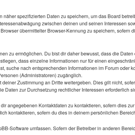
n näher spezifizierten Daten zu speichern, um das Board betre
Interessenabwägung zwischen deinen und seinen Interessen sowie
rowser übermittelter Browser-Kennung zu speichern, sofern di
n zu ermöglichen. Du bist dir daher bewusst, dass die Daten dei
stlegen, dass einzelne Informationen nur für einen eingeschränkt
st, suche nach entsprechenden Informationen im Forum oder kon
 Personen (Administratoren) zugänglich.
 deiner Zustimmung an Dritte weitergeben. Dies gilt nicht, sof
die Daten zur Durchsetzung rechtlicher Interessen erforderlich si
 dir angegebenen Kontaktdaten zu kontaktieren, sofern dies zur
dich kontaktieren, sofern du dies in deinem persönlichen Bereich
 phpBB-Software umfassen. Sofern der Betreiber in anderen Ber