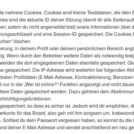
s mehrere Cookies. Cookies sind kleine Textdateien, die dein 
es sind die aktuelle ID deiner Sitzung (damit dir alle Seitenau
en; sofern du nicht angemeldet bist) sowie Informationen über 
ierungsschlüssel und eine Session-ID gespeichert. Die Cookies 
schen“ löschen.
ierung, in deinem Profil oder deinem persönlichem Bereich angi
 Wenn durch den Betreiber weitere Daten als notwendig festgele
o werden die dort eingegebenen Daten ebenfalls gespeichert. Gle
se gespeichert. Die IP-Adresse wird weiterhin bei folgenden A
ralen Profildaten (E-Mail-Adresse, Kontoaktivierung, Benutze
ur in der „Wer ist online?“-Funktion angezeigt und nicht dauer
weitere Daten gespeichert werden. Dazu gehören dein Abstimmu
chrichtigungsfunktionen.
speichert, so dass es sicher ist. Jedoch wird dir empfohlen, d
konto für das Board, also geh mit ihm sorgsam um. Insbesonder
n. Solltest du dein Passwort vergessen haben, so kannst du di
d deiner E-Mail-Adresse und sendet anschließend ein neu gen