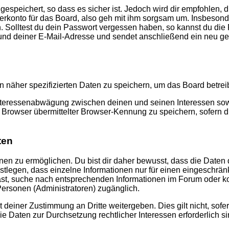
speichert, so dass es sicher ist. Jedoch wird dir empfohlen, d
konto für das Board, also geh mit ihm sorgsam um. Insbesonder
n. Solltest du dein Passwort vergessen haben, so kannst du di
d deiner E-Mail-Adresse und sendet anschließend ein neu gen
n näher spezifizierten Daten zu speichern, um das Board betre
Interessenabwägung zwischen deinen und seinen Interessen sowie
rowser übermittelter Browser-Kennung zu speichern, sofern di
ten
n zu ermöglichen. Du bist dir daher bewusst, dass die Daten dei
stlegen, dass einzelne Informationen nur für einen eingeschränkt
st, suche nach entsprechenden Informationen im Forum oder kon
 Personen (Administratoren) zugänglich.
 deiner Zustimmung an Dritte weitergeben. Dies gilt nicht, sof
die Daten zur Durchsetzung rechtlicher Interessen erforderlich si