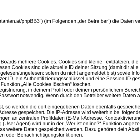
ebuetanten.at/phpBB3“) (im Folgenden „der Betreiber“) die Dat
Boards mehrere Cookies. Cookies sind kleine Textdateien, die
esen Cookies sind die aktuelle ID deiner Sitzung (damit dir al
s gelesen/ungelesen; sofern du nicht angemeldet bist) sowie In
zer-ID, ein Authentifizierungsschlüssel und eine Session-ID ge
 Funktion „Alle Cookies löschen“ löschen.
egistrierung, in deinem Profil oder deinem persönlichem Bereich
sswort notwendig. Wenn durch den Betreiber weitere Daten als 
st, so werden die dort eingegebenen Daten ebenfalls gespeicher
-Adresse gespeichert. Die IP-Adresse wird weiterhin bei folge
gen an zentralen Profildaten (E-Mail-Adresse, Kontoaktivieru
ser Agent) wird nur in der „Wer ist online?“-Funktion angezei
dass weitere Daten gespeichert werden. Dazu gehören dein Abs
hen oder Benachrichtigungsfunktionen.