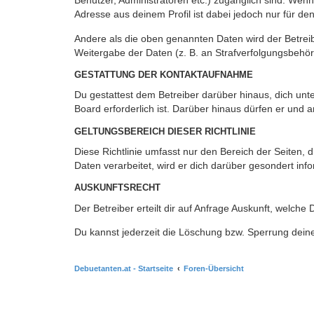
Benutzer, Administratoren etc.) zugänglich sind. Wen
Adresse aus deinem Profil ist dabei jedoch nur für de
Andere als die oben genannten Daten wird der Betreibe
Weitergabe der Daten (z. B. an Strafverfolgungsbehörde
GESTATTUNG DER KONTAKTAUFNAHME
Du gestattest dem Betreiber darüber hinaus, dich unt
Board erforderlich ist. Darüber hinaus dürfen er und 
GELTUNGSBEREICH DIESER RICHTLINIE
Diese Richtlinie umfasst nur den Bereich der Seiten
Daten verarbeitet, wird er dich darüber gesondert inf
AUSKUNFTSRECHT
Der Betreiber erteilt dir auf Anfrage Auskunft, welche
Du kannst jederzeit die Löschung bzw. Sperrung deiner
Debuetanten.at - Startseite
Foren-Übersicht