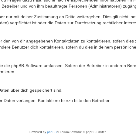
n du Fragen dazu hast, suche nach entsprechenden Informationen im Fo
n Betreiber und von ihm beauftragte Personen (Administratoren) zugäng
r nur mit deiner Zustimmung an Dritte weitergeben. Dies gilt nicht, s
n) verpflichtet ist oder die Daten zur Durchsetzung rechtlicher Interes
er den von dir angegebenen Kontaktdaten zu kontaktieren, sofern dies 
andere Benutzer dich kontaktieren, sofern du dies in deinem persönliche
, die die phpBB-Software umfassen. Sofern der Betreiber in anderen Be
ormieren.
 Daten über dich gespeichert sind.
 Daten verlangen. Kontaktiere hierzu bitte den Betreiber.
Powered by
phpBB
® Forum Software © phpBB Limited