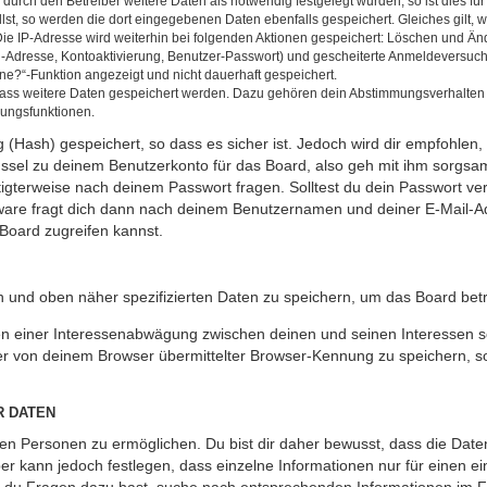
rch den Betreiber weitere Daten als notwendig festgelegt wurden, so ist dies für 
llst, so werden die dort eingegebenen Daten ebenfalls gespeichert. Gleiches gilt, 
Die IP-Adresse wird weiterhin bei folgenden Aktionen gespeichert: Löschen und Än
l-Adresse, Kontoaktivierung, Benutzer-Passwort) und gescheiterte Anmeldeversuch
ine?“-Funktion angezeigt und nicht dauerhaft gespeichert.
 dass weitere Daten gespeichert werden. Dazu gehören dein Abstimmungsverhalten
gungsfunktionen.
(Hash) gespeichert, so dass es sicher ist. Jedoch wird dir empfohlen, 
ssel zu deinem Benutzerkonto für das Board, also geh mit ihm sorgsam
htigterweise nach deinem Passwort fragen. Solltest du dein Passwort v
are fragt dich dann nach deinem Benutzernamen und deiner E-Mail-Ad
Board zugreifen kannst.
en und oben näher spezifizierten Daten zu speichern, um das Board bet
en einer Interessenabwägung zwischen deinen und seinen Interessen sow
r von deinem Browser übermittelter Browser-Kennung zu speichern, so
R DATEN
n Personen zu ermöglichen. Du bist dir daher bewusst, dass die Daten d
ber kann jedoch festlegen, dass einzelne Informationen nur für einen ei