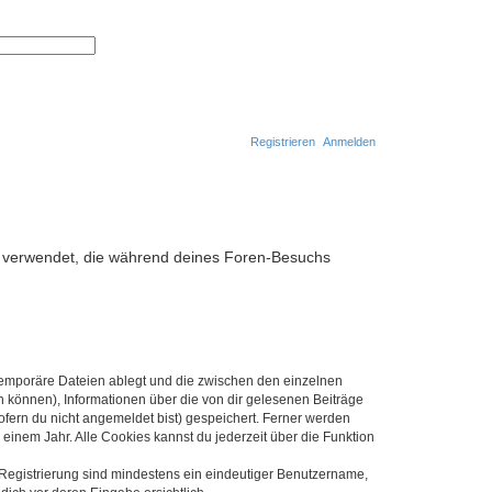
S
E
u
r
c
w
h
e
e
i
t
e
r
Registrieren
Anmelden
t
e
S
u
S
c
h
u
e
c
ten verwendet, die während deines Foren-Besuchs
h
e
 temporäre Dateien ablegt und die zwischen den einzelnen
en können), Informationen über die von dir gelesenen Beiträge
ofern du nicht angemeldet bist) gespeichert. Ferner werden
einem Jahr. Alle Cookies kannst du jederzeit über die Funktion
e Registrierung sind mindestens ein eindeutiger Benutzername,