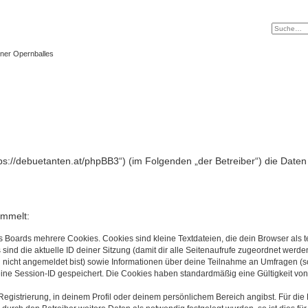
ner Opernballes
https://debuetanten.at/phpBB3“) (im Folgenden „der Betreiber“) die Da
ammelt:
s Boards mehrere Cookies. Cookies sind kleine Textdateien, die dein Browser als
 sind die aktuelle ID deiner Sitzung (damit dir alle Seitenaufrufe zugeordnet werd
u nicht angemeldet bist) sowie Informationen über deine Teilnahme an Umfragen (s
eine Session-ID gespeichert. Die Cookies haben standardmäßig eine Gültigkeit von 
Registrierung, in deinem Profil oder deinem persönlichem Bereich angibst. Für di