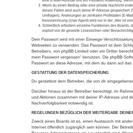
eine E-Mail-Adresse und ein Passwort notwendig. Wenn du
Wenn du einen Beitrag oder eine private Nachricht erste
diesen Fällen wird auch deine IP-Adresse gespeichert. 
Umfragen), Änderungen an zentralen Profildaten (E-Mai
Kennzeichnung (User Agent) wird nur in der „Wer ist onl
Schließlich erfordern einzelne Funktionen des Boards,
explizit von dir gesetzte Lesezeichen oder Benachrichti
Dein Passwort wird mit einer Einwege-Verschlüsselung 
Webseiten zu verwenden. Das Passwort ist dein Schlü
Betreibers, von phpBB Limited oder ein Dritter berec
mein Passwort vergessen“ benutzen. Die phpBB-Softw
Passwort an diese Adresse, mit dem du dann auf das 
GESTATTUNG DER DATENSPEICHERUNG
Du gestattest dem Betreiber, die von dir eingegeben
Darüber hinaus ist der Betreiber berechtigt, im Rahm
und Aktionen zusammen mit deiner IP-Adresse und de
Nachverfolgbarkeit notwendig ist.
REGELUNGEN BEZÜGLICH DER WEITERGABE DEINE
Zweck eines Boards ist es, einen Austausch mit andere
Internet öffentlich zugänglich sein können. Der Betrei