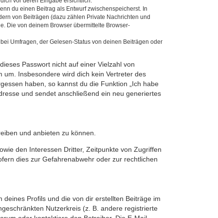
dich vor deren Eingabe ersichtlich.
wenn du einen Beitrag als Entwurf zwischenspeicherst. In
dern von Beiträgen (dazu zählen Private Nachrichten und
e. Die von deinem Browser übermittelte Browser-
 bei Umfragen, der Gelesen-Status von deinen Beiträgen oder
dieses Passwort nicht auf einer Vielzahl von
 um. Insbesondere wird dich kein Vertreter des
ergessen haben, so kannst du die Funktion „Ich habe
resse und sendet anschließend ein neu generiertes
reiben und anbieten zu können.
ie den Interessen Dritter, Zeitpunkte von Zugriffen
fern dies zur Gefahrenabwehr oder zur rechtlichen
eines Profils und die von dir erstellten Beiträge im
ngeschränkten Nutzerkreis (z. B. andere registrierte