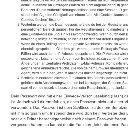
Markierung dieser als gelesen/ungelesen; sofern du nicht angemeldet
deine Teilnahme an Umfragen (sofern du nicht angemeldet bist) ges
Benutzer-ID, ein Authentifizierungsschlüssel und eine Session-ID g
standardmäßig eine Gültigkeit von einem Jahr. Alle Cookies kannst du
Cookies löschen“ löschen.
Weiterhin werden die Daten gespeichert, die du bei der Registrierun
persönlichem Bereich angibst. Für die Registrierung sind mindesten
eine E-Mail-Adresse und ein Passwort notwendig. Wenn durch den Be
notwendig festgelegt wurden, so ist dies für dich vor deren Eingabe er
Wenn du einen Beitrag oder eine private Nachricht erstellst, so wer
ebenfalls gespeichert. Gleiches gilt, wenn du einen Beitrag als Entw
Fällen wird auch deine IP-Adresse gespeichert. Die IP-Adresse wird 
gespeichert: Löschen und Ändern von Beiträgen (dazu zählen Privat
Änderungen an zentralen Profildaten (E-Mail-Adresse, Kontoaktivier
gescheiterte Anmeldeversuche. Die von deinem Browser übermittel
Agent) wird nur in der „Wer ist online?“-Funktion angezeigt und nicht
Schließlich erfordern einzelne Funktionen des Boards, dass weitere
gehören dein Abstimmungsverhalten bei Umfragen, der Gelesen-Stat
explizit von dir gesetzte Lesezeichen oder Benachrichtigungsfunktio
Dein Passwort wird mit einer Einwege-Verschlüsselung (Hash) ge
ist. Jedoch wird dir empfohlen, dieses Passwort nicht auf einer 
verwenden. Das Passwort ist dein Schlüssel zu deinem Benutzer
mit ihm sorgsam um. Insbesondere wird dich kein Vertreter des 
oder ein Dritter berechtigterweise nach deinem Passwort fragen.
vergessen haben, so kannst du die Funktion „Ich habe mein Pas