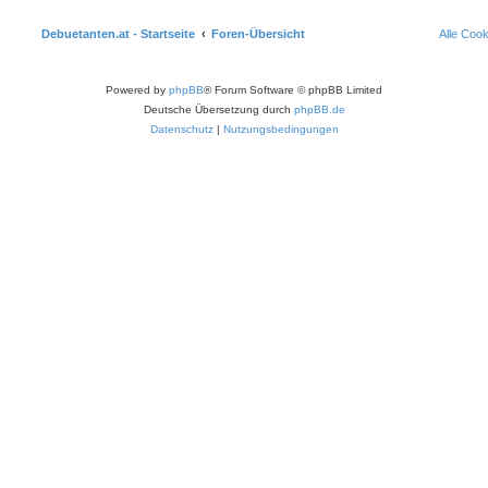
Debuetanten.at - Startseite
Foren-Übersicht
Alle Coo
Powered by
phpBB
® Forum Software © phpBB Limited
Deutsche Übersetzung durch
phpBB.de
Datenschutz
|
Nutzungsbedingungen