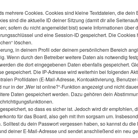
s mehrere Cookies. Cookies sind kleine Textdateien, die dein 
es sind die aktuelle ID deiner Sitzung (damit dir alle Seitenau
en; sofern du nicht angemeldet bist) sowie Informationen über 
ierungsschlüssel und eine Session-ID gespeichert. Die Cookies 
schen“ löschen.
ierung, in deinem Profil oder deinem persönlichem Bereich angi
 Wenn durch den Betreiber weitere Daten als notwendig festgele
o werden die dort eingegebenen Daten ebenfalls gespeichert. Gle
se gespeichert. Die IP-Adresse wird weiterhin bei folgenden A
ralen Profildaten (E-Mail-Adresse, Kontoaktivierung, Benutze
ur in der „Wer ist online?“-Funktion angezeigt und nicht dauer
weitere Daten gespeichert werden. Dazu gehören dein Abstimmu
chrichtigungsfunktionen.
speichert, so dass es sicher ist. Jedoch wird dir empfohlen, d
konto für das Board, also geh mit ihm sorgsam um. Insbesonder
n. Solltest du dein Passwort vergessen haben, so kannst du di
d deiner E-Mail-Adresse und sendet anschließend ein neu gen