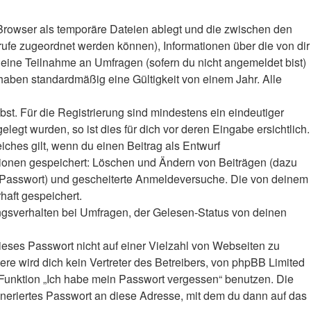
Browser als temporäre Dateien ablegt und die zwischen den
frufe zugeordnet werden können), Informationen über die von dir
deine Teilnahme an Umfragen (sofern du nicht angemeldet bist)
haben standardmäßig eine Gültigkeit von einem Jahr. Alle
bst. Für die Registrierung sind mindestens ein eindeutiger
gt wurden, so ist dies für dich vor deren Eingabe ersichtlich.
iches gilt, wenn du einen Beitrag als Entwurf
ktionen gespeichert: Löschen und Ändern von Beiträgen (dazu
r-Passwort) und gescheiterte Anmeldeversuche. Die von deinem
haft gespeichert.
ngsverhalten bei Umfragen, der Gelesen-Status von deinen
ieses Passwort nicht auf einer Vielzahl von Webseiten zu
e wird dich kein Vertreter des Betreibers, von phpBB Limited
e Funktion „Ich habe mein Passwort vergessen“ benutzen. Die
eriertes Passwort an diese Adresse, mit dem du dann auf das