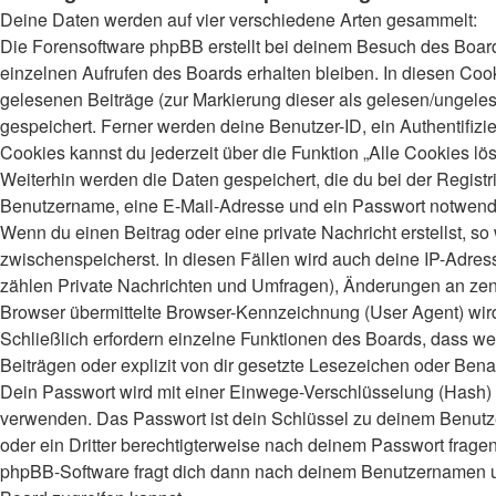
Deine Daten werden auf vier verschiedene Arten gesammelt:
Die Forensoftware phpBB erstellt bei deinem Besuch des Board
einzelnen Aufrufen des Boards erhalten bleiben. In diesen Cooki
gelesenen Beiträge (zur Markierung dieser als gelesen/ungeles
gespeichert. Ferner werden deine Benutzer-ID, ein Authentifiz
Cookies kannst du jederzeit über die Funktion „Alle Cookies lö
Weiterhin werden die Daten gespeichert, die du bei der Registr
Benutzername, eine E-Mail-Adresse und ein Passwort notwendig.
Wenn du einen Beitrag oder eine private Nachricht erstellst, s
zwischenspeicherst. In diesen Fällen wird auch deine IP-Adres
zählen Private Nachrichten und Umfragen), Änderungen an zent
Browser übermittelte Browser-Kennzeichnung (User Agent) wird n
Schließlich erfordern einzelne Funktionen des Boards, dass 
Beiträgen oder explizit von dir gesetzte Lesezeichen oder Bena
Dein Passwort wird mit einer Einwege-Verschlüsselung (Hash) ge
verwenden. Das Passwort ist dein Schlüssel zu deinem Benutzer
oder ein Dritter berechtigterweise nach deinem Passwort frage
phpBB-Software fragt dich dann nach deinem Benutzernamen un