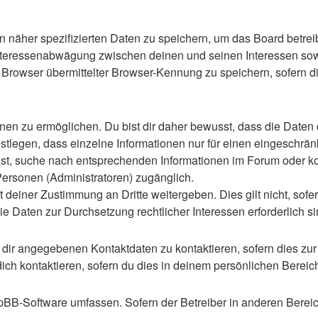
n näher spezifizierten Daten zu speichern, um das Board betre
Interessenabwägung zwischen deinen und seinen Interessen sowie
rowser übermittelter Browser-Kennung zu speichern, sofern di
n zu ermöglichen. Du bist dir daher bewusst, dass die Daten dei
stlegen, dass einzelne Informationen nur für einen eingeschränkt
st, suche nach entsprechenden Informationen im Forum oder kon
 Personen (Administratoren) zugänglich.
 deiner Zustimmung an Dritte weitergeben. Dies gilt nicht, sof
die Daten zur Durchsetzung rechtlicher Interessen erforderlich si
 dir angegebenen Kontaktdaten zu kontaktieren, sofern dies zur
dich kontaktieren, sofern du dies in deinem persönlichen Bereich
 phpBB-Software umfassen. Sofern der Betreiber in anderen Ber