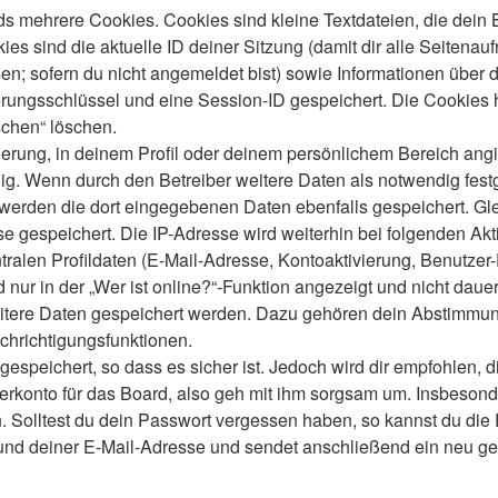
s mehrere Cookies. Cookies sind kleine Textdateien, die dein 
es sind die aktuelle ID deiner Sitzung (damit dir alle Seitenau
en; sofern du nicht angemeldet bist) sowie Informationen über 
ierungsschlüssel und eine Session-ID gespeichert. Die Cookies 
schen“ löschen.
ierung, in deinem Profil oder deinem persönlichem Bereich angi
 Wenn durch den Betreiber weitere Daten als notwendig festgele
o werden die dort eingegebenen Daten ebenfalls gespeichert. Gle
se gespeichert. Die IP-Adresse wird weiterhin bei folgenden A
ralen Profildaten (E-Mail-Adresse, Kontoaktivierung, Benutze
ur in der „Wer ist online?“-Funktion angezeigt und nicht dauer
weitere Daten gespeichert werden. Dazu gehören dein Abstimmu
chrichtigungsfunktionen.
speichert, so dass es sicher ist. Jedoch wird dir empfohlen, d
konto für das Board, also geh mit ihm sorgsam um. Insbesonder
n. Solltest du dein Passwort vergessen haben, so kannst du di
d deiner E-Mail-Adresse und sendet anschließend ein neu gen