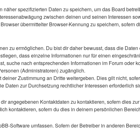
n näher spezifizierten Daten zu speichern, um das Board betre
Interessenabwägung zwischen deinen und seinen Interessen sowie
rowser übermittelter Browser-Kennung zu speichern, sofern di
n zu ermöglichen. Du bist dir daher bewusst, dass die Daten dei
stlegen, dass einzelne Informationen nur für einen eingeschränkt
st, suche nach entsprechenden Informationen im Forum oder kon
 Personen (Administratoren) zugänglich.
 deiner Zustimmung an Dritte weitergeben. Dies gilt nicht, sof
die Daten zur Durchsetzung rechtlicher Interessen erforderlich si
 dir angegebenen Kontaktdaten zu kontaktieren, sofern dies zur
dich kontaktieren, sofern du dies in deinem persönlichen Bereich
 phpBB-Software umfassen. Sofern der Betreiber in anderen Ber