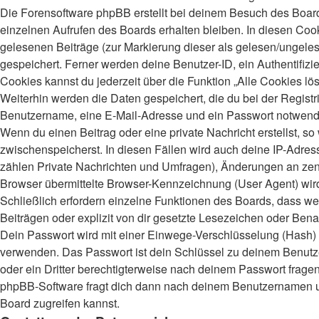
Die Forensoftware phpBB erstellt bei deinem Besuch des Board
einzelnen Aufrufen des Boards erhalten bleiben. In diesen Cooki
gelesenen Beiträge (zur Markierung dieser als gelesen/ungeles
gespeichert. Ferner werden deine Benutzer-ID, ein Authentifiz
Cookies kannst du jederzeit über die Funktion „Alle Cookies lö
Weiterhin werden die Daten gespeichert, die du bei der Registr
Benutzername, eine E-Mail-Adresse und ein Passwort notwendig.
Wenn du einen Beitrag oder eine private Nachricht erstellst, s
zwischenspeicherst. In diesen Fällen wird auch deine IP-Adres
zählen Private Nachrichten und Umfragen), Änderungen an zent
Browser übermittelte Browser-Kennzeichnung (User Agent) wird n
Schließlich erfordern einzelne Funktionen des Boards, dass 
Beiträgen oder explizit von dir gesetzte Lesezeichen oder Bena
Dein Passwort wird mit einer Einwege-Verschlüsselung (Hash) ge
verwenden. Das Passwort ist dein Schlüssel zu deinem Benutzer
oder ein Dritter berechtigterweise nach deinem Passwort frage
phpBB-Software fragt dich dann nach deinem Benutzernamen un
Board zugreifen kannst.