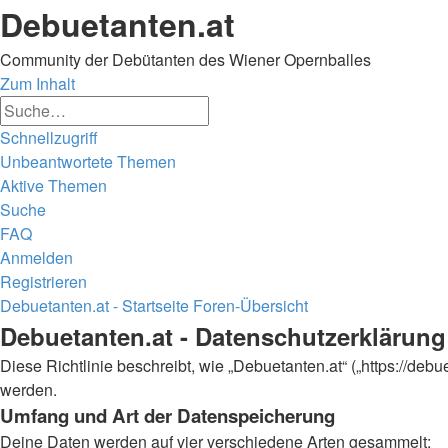
Debuetanten.at
Community der Debütanten des Wiener Opernballes
Zum Inhalt
Erweiterte
Suche
Suche
Schnellzugriff
Unbeantwortete Themen
Aktive Themen
Suche
FAQ
Anmelden
Registrieren
Debuetanten.at - Startseite
Foren-Übersicht
Suche
Debuetanten.at - Datenschutzerklärung
Diese Richtlinie beschreibt, wie „Debuetanten.at“ („https://d
werden.
Umfang und Art der Datenspeicherung
Deine Daten werden auf vier verschiedene Arten gesammelt: