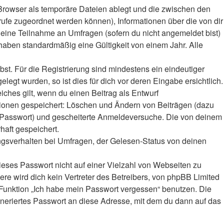
Browser als temporäre Dateien ablegt und die zwischen den
frufe zugeordnet werden können), Informationen über die von dir
deine Teilnahme an Umfragen (sofern du nicht angemeldet bist)
haben standardmäßig eine Gültigkeit von einem Jahr. Alle
bst. Für die Registrierung sind mindestens ein eindeutiger
gt wurden, so ist dies für dich vor deren Eingabe ersichtlich.
iches gilt, wenn du einen Beitrag als Entwurf
ktionen gespeichert: Löschen und Ändern von Beiträgen (dazu
r-Passwort) und gescheiterte Anmeldeversuche. Die von deinem
haft gespeichert.
ngsverhalten bei Umfragen, der Gelesen-Status von deinen
ieses Passwort nicht auf einer Vielzahl von Webseiten zu
e wird dich kein Vertreter des Betreibers, von phpBB Limited
e Funktion „Ich habe mein Passwort vergessen“ benutzen. Die
eriertes Passwort an diese Adresse, mit dem du dann auf das