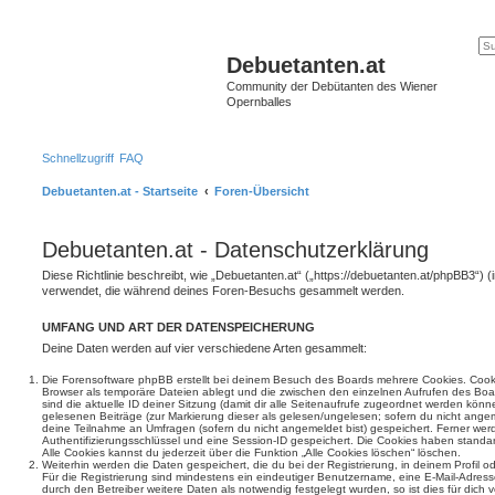
Debuetanten.at
Community der Debütanten des Wiener
Opernballes
Schnellzugriff
FAQ
Debuetanten.at - Startseite
Foren-Übersicht
Debuetanten.at - Datenschutzerklärung
Diese Richtlinie beschreibt, wie „Debuetanten.at“ („https://debuetanten.at/phpBB3“) 
verwendet, die während deines Foren-Besuchs gesammelt werden.
UMFANG UND ART DER DATENSPEICHERUNG
Deine Daten werden auf vier verschiedene Arten gesammelt:
Die Forensoftware phpBB erstellt bei deinem Besuch des Boards mehrere Cookies. Cookie
Browser als temporäre Dateien ablegt und die zwischen den einzelnen Aufrufen des Boar
sind die aktuelle ID deiner Sitzung (damit dir alle Seitenaufrufe zugeordnet werden könn
gelesenen Beiträge (zur Markierung dieser als gelesen/ungelesen; sofern du nicht angem
deine Teilnahme an Umfragen (sofern du nicht angemeldet bist) gespeichert. Ferner wer
Authentifizierungsschlüssel und eine Session-ID gespeichert. Die Cookies haben standar
Alle Cookies kannst du jederzeit über die Funktion „Alle Cookies löschen“ löschen.
Weiterhin werden die Daten gespeichert, die du bei der Registrierung, in deinem Profil 
Für die Registrierung sind mindestens ein eindeutiger Benutzername, eine E-Mail-Adre
durch den Betreiber weitere Daten als notwendig festgelegt wurden, so ist dies für dich v