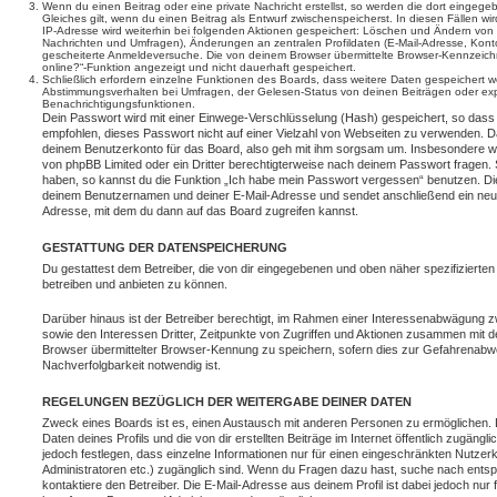
Wenn du einen Beitrag oder eine private Nachricht erstellst, so werden die dort eingeg
Gleiches gilt, wenn du einen Beitrag als Entwurf zwischenspeicherst. In diesen Fällen wi
IP-Adresse wird weiterhin bei folgenden Aktionen gespeichert: Löschen und Ändern von 
Nachrichten und Umfragen), Änderungen an zentralen Profildaten (E-Mail-Adresse, Kont
gescheiterte Anmeldeversuche. Die von deinem Browser übermittelte Browser-Kennzeichnu
online?“-Funktion angezeigt und nicht dauerhaft gespeichert.
Schließlich erfordern einzelne Funktionen des Boards, dass weitere Daten gespeichert
Abstimmungsverhalten bei Umfragen, der Gelesen-Status von deinen Beiträgen oder expl
Benachrichtigungsfunktionen.
Dein Passwort wird mit einer Einwege-Verschlüsselung (Hash) gespeichert, so dass e
empfohlen, dieses Passwort nicht auf einer Vielzahl von Webseiten zu verwenden. D
deinem Benutzerkonto für das Board, also geh mit ihm sorgsam um. Insbesondere wird
von phpBB Limited oder ein Dritter berechtigterweise nach deinem Passwort fragen. 
haben, so kannst du die Funktion „Ich habe mein Passwort vergessen“ benutzen. Di
deinem Benutzernamen und deiner E-Mail-Adresse und sendet anschließend ein neu
Adresse, mit dem du dann auf das Board zugreifen kannst.
GESTATTUNG DER DATENSPEICHERUNG
Du gestattest dem Betreiber, die von dir eingegebenen und oben näher spezifizierte
betreiben und anbieten zu können.
Darüber hinaus ist der Betreiber berechtigt, im Rahmen einer Interessenabwägung 
sowie den Interessen Dritter, Zeitpunkte von Zugriffen und Aktionen zusammen mit 
Browser übermittelter Browser-Kennung zu speichern, sofern dies zur Gefahrenabwe
Nachverfolgbarkeit notwendig ist.
REGELUNGEN BEZÜGLICH DER WEITERGABE DEINER DATEN
Zweck eines Boards ist es, einen Austausch mit anderen Personen zu ermöglichen. D
Daten deines Profils und die von dir erstellten Beiträge im Internet öffentlich zugäng
jedoch festlegen, dass einzelne Informationen nur für einen eingeschränkten Nutzerkr
Administratoren etc.) zugänglich sind. Wenn du Fragen dazu hast, suche nach ent
kontaktiere den Betreiber. Die E-Mail-Adresse aus deinem Profil ist dabei jedoch nur