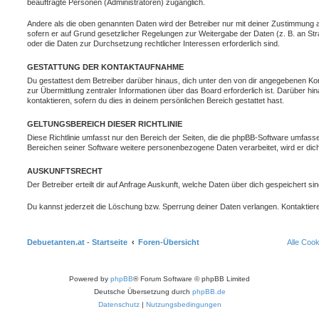
beauftragte Personen (Administratoren) zugänglich.
Andere als die oben genannten Daten wird der Betreiber nur mit deiner Zustimmung an 
sofern er auf Grund gesetzlicher Regelungen zur Weitergabe der Daten (z. B. an Stra
oder die Daten zur Durchsetzung rechtlicher Interessen erforderlich sind.
GESTATTUNG DER KONTAKTAUFNAHME
Du gestattest dem Betreiber darüber hinaus, dich unter den von dir angegebenen Kon
zur Übermittlung zentraler Informationen über das Board erforderlich ist. Darüber h
kontaktieren, sofern du dies in deinem persönlichen Bereich gestattet hast.
GELTUNGSBEREICH DIESER RICHTLINIE
Diese Richtlinie umfasst nur den Bereich der Seiten, die die phpBB-Software umfasse
Bereichen seiner Software weitere personenbezogene Daten verarbeitet, wird er dich
AUSKUNFTSRECHT
Der Betreiber erteilt dir auf Anfrage Auskunft, welche Daten über dich gespeichert sin
Du kannst jederzeit die Löschung bzw. Sperrung deiner Daten verlangen. Kontaktiere 
Debuetanten.at - Startseite
Foren-Übersicht
Alle Coo
Powered by
phpBB
® Forum Software © phpBB Limited
Deutsche Übersetzung durch
phpBB.de
Datenschutz
|
Nutzungsbedingungen