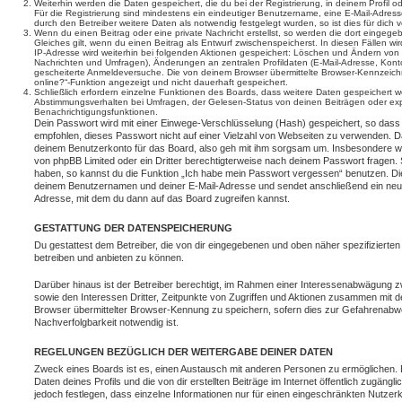
Weiterhin werden die Daten gespeichert, die du bei der Registrierung, in deinem Profil 
Für die Registrierung sind mindestens ein eindeutiger Benutzername, eine E-Mail-Adre
durch den Betreiber weitere Daten als notwendig festgelegt wurden, so ist dies für dich v
Wenn du einen Beitrag oder eine private Nachricht erstellst, so werden die dort eingeg
Gleiches gilt, wenn du einen Beitrag als Entwurf zwischenspeicherst. In diesen Fällen wi
IP-Adresse wird weiterhin bei folgenden Aktionen gespeichert: Löschen und Ändern von 
Nachrichten und Umfragen), Änderungen an zentralen Profildaten (E-Mail-Adresse, Kont
gescheiterte Anmeldeversuche. Die von deinem Browser übermittelte Browser-Kennzeichnu
online?“-Funktion angezeigt und nicht dauerhaft gespeichert.
Schließlich erfordern einzelne Funktionen des Boards, dass weitere Daten gespeichert
Abstimmungsverhalten bei Umfragen, der Gelesen-Status von deinen Beiträgen oder expl
Benachrichtigungsfunktionen.
Dein Passwort wird mit einer Einwege-Verschlüsselung (Hash) gespeichert, so dass e
empfohlen, dieses Passwort nicht auf einer Vielzahl von Webseiten zu verwenden. D
deinem Benutzerkonto für das Board, also geh mit ihm sorgsam um. Insbesondere wird
von phpBB Limited oder ein Dritter berechtigterweise nach deinem Passwort fragen. 
haben, so kannst du die Funktion „Ich habe mein Passwort vergessen“ benutzen. Di
deinem Benutzernamen und deiner E-Mail-Adresse und sendet anschließend ein neu
Adresse, mit dem du dann auf das Board zugreifen kannst.
GESTATTUNG DER DATENSPEICHERUNG
Du gestattest dem Betreiber, die von dir eingegebenen und oben näher spezifizierte
betreiben und anbieten zu können.
Darüber hinaus ist der Betreiber berechtigt, im Rahmen einer Interessenabwägung 
sowie den Interessen Dritter, Zeitpunkte von Zugriffen und Aktionen zusammen mit 
Browser übermittelter Browser-Kennung zu speichern, sofern dies zur Gefahrenabwe
Nachverfolgbarkeit notwendig ist.
REGELUNGEN BEZÜGLICH DER WEITERGABE DEINER DATEN
Zweck eines Boards ist es, einen Austausch mit anderen Personen zu ermöglichen. D
Daten deines Profils und die von dir erstellten Beiträge im Internet öffentlich zugäng
jedoch festlegen, dass einzelne Informationen nur für einen eingeschränkten Nutzerkr