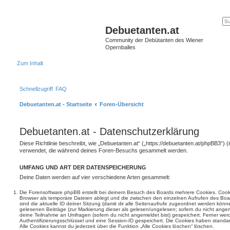
Debuetanten.at
Community der Debütanten des Wiener
Opernballes
Zum Inhalt
Schnellzugriff
FAQ
Debuetanten.at - Startseite
Foren-Übersicht
Debuetanten.at - Datenschutzerklärung
Diese Richtlinie beschreibt, wie „Debuetanten.at“ („https://debuetanten.at/phpBB3“) 
verwendet, die während deines Foren-Besuchs gesammelt werden.
UMFANG UND ART DER DATENSPEICHERUNG
Deine Daten werden auf vier verschiedene Arten gesammelt:
Die Forensoftware phpBB erstellt bei deinem Besuch des Boards mehrere Cookies. Cookie
Browser als temporäre Dateien ablegt und die zwischen den einzelnen Aufrufen des Boar
sind die aktuelle ID deiner Sitzung (damit dir alle Seitenaufrufe zugeordnet werden könn
gelesenen Beiträge (zur Markierung dieser als gelesen/ungelesen; sofern du nicht angem
deine Teilnahme an Umfragen (sofern du nicht angemeldet bist) gespeichert. Ferner wer
Authentifizierungsschlüssel und eine Session-ID gespeichert. Die Cookies haben standar
Alle Cookies kannst du jederzeit über die Funktion „Alle Cookies löschen“ löschen.