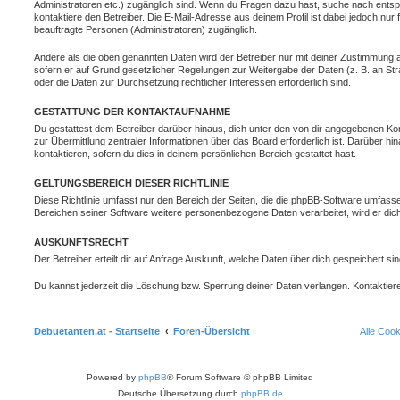
Administratoren etc.) zugänglich sind. Wenn du Fragen dazu hast, suche nach ent
kontaktiere den Betreiber. Die E-Mail-Adresse aus deinem Profil ist dabei jedoch nur
beauftragte Personen (Administratoren) zugänglich.
Andere als die oben genannten Daten wird der Betreiber nur mit deiner Zustimmung an 
sofern er auf Grund gesetzlicher Regelungen zur Weitergabe der Daten (z. B. an Stra
oder die Daten zur Durchsetzung rechtlicher Interessen erforderlich sind.
GESTATTUNG DER KONTAKTAUFNAHME
Du gestattest dem Betreiber darüber hinaus, dich unter den von dir angegebenen Kon
zur Übermittlung zentraler Informationen über das Board erforderlich ist. Darüber h
kontaktieren, sofern du dies in deinem persönlichen Bereich gestattet hast.
GELTUNGSBEREICH DIESER RICHTLINIE
Diese Richtlinie umfasst nur den Bereich der Seiten, die die phpBB-Software umfasse
Bereichen seiner Software weitere personenbezogene Daten verarbeitet, wird er dich
AUSKUNFTSRECHT
Der Betreiber erteilt dir auf Anfrage Auskunft, welche Daten über dich gespeichert sin
Du kannst jederzeit die Löschung bzw. Sperrung deiner Daten verlangen. Kontaktiere 
Debuetanten.at - Startseite
Foren-Übersicht
Alle Coo
Powered by
phpBB
® Forum Software © phpBB Limited
Deutsche Übersetzung durch
phpBB.de