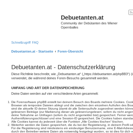
Debuetanten.at
Community der Debütanten des Wiener
Opernballes
Schnellzugriff
FAQ
Debuetanten.at - Startseite
Foren-Übersicht
Debuetanten.at - Datenschutzerklärung
Diese Richtlinie beschreibt, wie „Debuetanten.at“ („https://debuetanten.at/phpBB3“) 
verwendet, die während deines Foren-Besuchs gesammelt werden.
UMFANG UND ART DER DATENSPEICHERUNG
Deine Daten werden auf vier verschiedene Arten gesammelt:
Die Forensoftware phpBB erstellt bei deinem Besuch des Boards mehrere Cookies. Cookie
Browser als temporäre Dateien ablegt und die zwischen den einzelnen Aufrufen des Boar
sind die aktuelle ID deiner Sitzung (damit dir alle Seitenaufrufe zugeordnet werden könn
gelesenen Beiträge (zur Markierung dieser als gelesen/ungelesen; sofern du nicht angem
deine Teilnahme an Umfragen (sofern du nicht angemeldet bist) gespeichert. Ferner wer
Authentifizierungsschlüssel und eine Session-ID gespeichert. Die Cookies haben standar
Alle Cookies kannst du jederzeit über die Funktion „Alle Cookies löschen“ löschen.
Weiterhin werden die Daten gespeichert, die du bei der Registrierung, in deinem Profil 
Für die Registrierung sind mindestens ein eindeutiger Benutzername, eine E-Mail-Adre
durch den Betreiber weitere Daten als notwendig festgelegt wurden, so ist dies für dich v