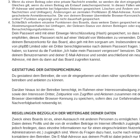
Wenn du einen Beitrag oder eine private Nachricht erstellst, so werden die dort eingeg
Gleiches gilt, wenn du einen Beitrag als Entwurf zwischenspeicherst. In diesen Fällen wi
IP-Adresse wird weiterhin bei folgenden Aktionen gespeichert: Löschen und Ändern von 
Nachrichten und Umfragen), Änderungen an zentralen Profildaten (E-Mail-Adresse, Kont
gescheiterte Anmeldeversuche. Die von deinem Browser übermittelte Browser-Kennzeichnu
online?“-Funktion angezeigt und nicht dauerhaft gespeichert.
Schließlich erfordern einzelne Funktionen des Boards, dass weitere Daten gespeichert
Abstimmungsverhalten bei Umfragen, der Gelesen-Status von deinen Beiträgen oder expl
Benachrichtigungsfunktionen.
Dein Passwort wird mit einer Einwege-Verschlüsselung (Hash) gespeichert, so dass e
empfohlen, dieses Passwort nicht auf einer Vielzahl von Webseiten zu verwenden. D
deinem Benutzerkonto für das Board, also geh mit ihm sorgsam um. Insbesondere wird
von phpBB Limited oder ein Dritter berechtigterweise nach deinem Passwort fragen. 
haben, so kannst du die Funktion „Ich habe mein Passwort vergessen“ benutzen. Di
deinem Benutzernamen und deiner E-Mail-Adresse und sendet anschließend ein neu
Adresse, mit dem du dann auf das Board zugreifen kannst.
GESTATTUNG DER DATENSPEICHERUNG
Du gestattest dem Betreiber, die von dir eingegebenen und oben näher spezifizierte
betreiben und anbieten zu können.
Darüber hinaus ist der Betreiber berechtigt, im Rahmen einer Interessenabwägung 
sowie den Interessen Dritter, Zeitpunkte von Zugriffen und Aktionen zusammen mit 
Browser übermittelter Browser-Kennung zu speichern, sofern dies zur Gefahrenabwe
Nachverfolgbarkeit notwendig ist.
REGELUNGEN BEZÜGLICH DER WEITERGABE DEINER DATEN
Zweck eines Boards ist es, einen Austausch mit anderen Personen zu ermöglichen. D
Daten deines Profils und die von dir erstellten Beiträge im Internet öffentlich zugäng
jedoch festlegen, dass einzelne Informationen nur für einen eingeschränkten Nutzerkr
Administratoren etc.) zugänglich sind. Wenn du Fragen dazu hast, suche nach ent
kontaktiere den Betreiber. Die E-Mail-Adresse aus deinem Profil ist dabei jedoch nur