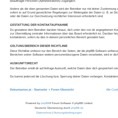
beauftragte Personen (Administratoren) zugänglich.
Andere als die oben genannten Daten wird der Betreiber nur mit deiner Zustimmung an 
sofern er auf Grund gesetzlicher Regelungen zur Weitergabe der Daten (z. B. an Stra
oder die Daten zur Durchsetzung rechtlicher Interessen erforderlich sind.
GESTATTUNG DER KONTAKTAUFNAHME
Du gestattest dem Betreiber darüber hinaus, dich unter den von dir angegebenen Kon
zur Übermittlung zentraler Informationen über das Board erforderlich ist. Darüber h
kontaktieren, sofern du dies in deinem persönlichen Bereich gestattet hast.
GELTUNGSBEREICH DIESER RICHTLINIE
Diese Richtlinie umfasst nur den Bereich der Seiten, die die phpBB-Software umfasse
Bereichen seiner Software weitere personenbezogene Daten verarbeitet, wird er dich
AUSKUNFTSRECHT
Der Betreiber erteilt dir auf Anfrage Auskunft, welche Daten über dich gespeichert sin
Du kannst jederzeit die Löschung bzw. Sperrung deiner Daten verlangen. Kontaktiere 
Debuetanten.at - Startseite
Foren-Übersicht
Alle Coo
Powered by
phpBB
® Forum Software © phpBB Limited
Deutsche Übersetzung durch
phpBB.de
Datenschutz
|
Nutzungsbedingungen