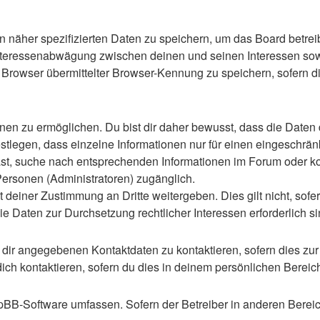
n näher spezifizierten Daten zu speichern, um das Board betre
Interessenabwägung zwischen deinen und seinen Interessen sowie
rowser übermittelter Browser-Kennung zu speichern, sofern di
n zu ermöglichen. Du bist dir daher bewusst, dass die Daten dei
stlegen, dass einzelne Informationen nur für einen eingeschränkt
st, suche nach entsprechenden Informationen im Forum oder kon
 Personen (Administratoren) zugänglich.
 deiner Zustimmung an Dritte weitergeben. Dies gilt nicht, sof
die Daten zur Durchsetzung rechtlicher Interessen erforderlich si
 dir angegebenen Kontaktdaten zu kontaktieren, sofern dies zur
dich kontaktieren, sofern du dies in deinem persönlichen Bereich
 phpBB-Software umfassen. Sofern der Betreiber in anderen Ber