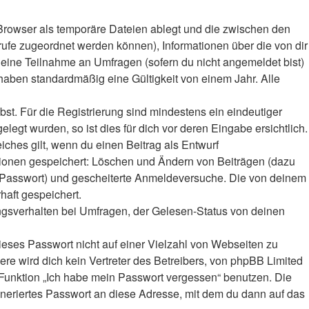
Browser als temporäre Dateien ablegt und die zwischen den
frufe zugeordnet werden können), Informationen über die von dir
deine Teilnahme an Umfragen (sofern du nicht angemeldet bist)
haben standardmäßig eine Gültigkeit von einem Jahr. Alle
bst. Für die Registrierung sind mindestens ein eindeutiger
gt wurden, so ist dies für dich vor deren Eingabe ersichtlich.
iches gilt, wenn du einen Beitrag als Entwurf
ktionen gespeichert: Löschen und Ändern von Beiträgen (dazu
r-Passwort) und gescheiterte Anmeldeversuche. Die von deinem
haft gespeichert.
ngsverhalten bei Umfragen, der Gelesen-Status von deinen
ieses Passwort nicht auf einer Vielzahl von Webseiten zu
e wird dich kein Vertreter des Betreibers, von phpBB Limited
e Funktion „Ich habe mein Passwort vergessen“ benutzen. Die
eriertes Passwort an diese Adresse, mit dem du dann auf das