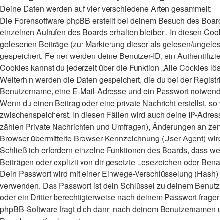
Deine Daten werden auf vier verschiedene Arten gesammelt:
Die Forensoftware phpBB erstellt bei deinem Besuch des Board
einzelnen Aufrufen des Boards erhalten bleiben. In diesen Cooki
gelesenen Beiträge (zur Markierung dieser als gelesen/ungeles
gespeichert. Ferner werden deine Benutzer-ID, ein Authentifiz
Cookies kannst du jederzeit über die Funktion „Alle Cookies lö
Weiterhin werden die Daten gespeichert, die du bei der Registr
Benutzername, eine E-Mail-Adresse und ein Passwort notwendig.
Wenn du einen Beitrag oder eine private Nachricht erstellst, s
zwischenspeicherst. In diesen Fällen wird auch deine IP-Adres
zählen Private Nachrichten und Umfragen), Änderungen an zent
Browser übermittelte Browser-Kennzeichnung (User Agent) wird n
Schließlich erfordern einzelne Funktionen des Boards, dass 
Beiträgen oder explizit von dir gesetzte Lesezeichen oder Bena
Dein Passwort wird mit einer Einwege-Verschlüsselung (Hash) ge
verwenden. Das Passwort ist dein Schlüssel zu deinem Benutzer
oder ein Dritter berechtigterweise nach deinem Passwort frage
phpBB-Software fragt dich dann nach deinem Benutzernamen un