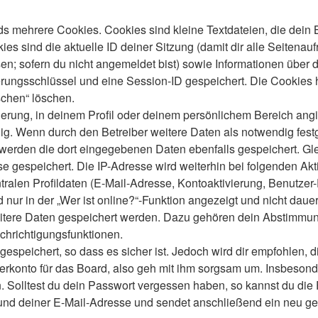
s mehrere Cookies. Cookies sind kleine Textdateien, die dein 
es sind die aktuelle ID deiner Sitzung (damit dir alle Seitenau
en; sofern du nicht angemeldet bist) sowie Informationen über 
ierungsschlüssel und eine Session-ID gespeichert. Die Cookies 
schen“ löschen.
ierung, in deinem Profil oder deinem persönlichem Bereich angi
 Wenn durch den Betreiber weitere Daten als notwendig festgele
o werden die dort eingegebenen Daten ebenfalls gespeichert. Gle
se gespeichert. Die IP-Adresse wird weiterhin bei folgenden A
ralen Profildaten (E-Mail-Adresse, Kontoaktivierung, Benutze
ur in der „Wer ist online?“-Funktion angezeigt und nicht dauer
weitere Daten gespeichert werden. Dazu gehören dein Abstimmu
chrichtigungsfunktionen.
speichert, so dass es sicher ist. Jedoch wird dir empfohlen, d
konto für das Board, also geh mit ihm sorgsam um. Insbesonder
n. Solltest du dein Passwort vergessen haben, so kannst du di
d deiner E-Mail-Adresse und sendet anschließend ein neu gen