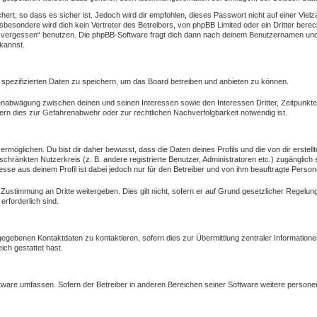
ert, so dass es sicher ist. Jedoch wird dir empfohlen, dieses Passwort nicht auf einer Vie
besondere wird dich kein Vertreter des Betreibers, von phpBB Limited oder ein Dritter bere
 vergessen“ benutzen. Die phpBB-Software fragt dich dann nach deinem Benutzernamen und 
kannst.
 spezifizierten Daten zu speichern, um das Board betreiben und anbieten zu können.
ssenabwägung zwischen deinen und seinen Interessen sowie den Interessen Dritter, Zeitpunkt
rn dies zur Gefahrenabwehr oder zur rechtlichen Nachverfolgbarkeit notwendig ist.
öglichen. Du bist dir daher bewusst, dass die Daten deines Profils und die von dir erstellte
eschränkten Nutzerkreis (z. B. andere registrierte Benutzer, Administratoren etc.) zugängl
esse aus deinem Profil ist dabei jedoch nur für den Betreiber und von ihm beauftragte Person
 Zustimmung an Dritte weitergeben. Dies gilt nicht, sofern er auf Grund gesetzlicher Regelu
erforderlich sind.
gegebenen Kontaktdaten zu kontaktieren, sofern dies zur Übermittlung zentraler Informatione
ich gestattet hast.
oftware umfassen. Sofern der Betreiber in anderen Bereichen seiner Software weitere person