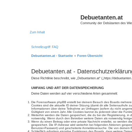
Debuetanten.at
Community der Debütanten des Wie
Zum Inhalt
Schnellzugriff
FAQ
Debuetanten.at - Startseite
Foren-Übersicht
Debuetanten.at - Datenschutzerklärun
Diese Richtlinie beschreibt, wie „Debuetanten.at“ („https://debuetan
UMFANG UND ART DER DATENSPEICHERUNG
Deine Daten werden auf vier verschiedene Arten gesammelt:
Die Forensoftware phpBB erstellt bei deinem Besuch des Boards mehrere C
Cookies sind die aktuelle ID deiner Sitzung (damit dir alle Seitenaufrufe
Informationen über deine Teilnahme an Umfragen (sofern du nicht angemel
Gültigkeit von einem Jahr. Alle Cookies kannst du jederzeit über die Funkt
Weiterhin werden die Daten gespeichert, die du bei der Registrierung, in
notwendig. Wenn durch den Betreiber weitere Daten als notwendig festgeleg
Wenn du einen Beitrag oder eine private Nachricht erstellst, so werden d
gespeichert. Die IP-Adresse wird weiterhin bei folgenden Aktionen gespe
Benutzer-Passwort) und gescheiterte Anmeldeversuche. Die von deinem Bro
Schließlich erfordern einzelne Funktionen des Boards, dass weitere Dat