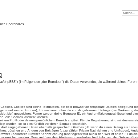
ner Opernballes
g
ten.at/phpBB3“) (im Folgenden „der Betreiber“) die Daten verwendet, die während deines For
ookies. Cookies sind kleine Textdateien, die dein Browser als temporäre Dateien ablegt und di
 zugeordnet werden können), Informationen über die von dir gelesenen Beiträge (zur Markierung di
det bist) gespeichert. Ferner werden deine Benutzer-ID, ein Authentifizierungsschlüssel und e
ion „Alle Cookies löschen“ löschen.
 deinem Profil oder deinem persönlichem Bereich angibst. Für die Registrierung sind mindestens 
t wurden, so ist dies für dich vor deren Eingabe ersichtlich.
ie dort eingegebenen Daten ebenfalls gespeichert. Gleiches gilt, wenn du einen Beitrag als Entwu
ichert: Löschen und Ändern von Beiträgen (dazu zählen Private Nachrichten und Umfragen), Änder
wser übermittelte Browser-Kennzeichnung (User Agent) wird nur in der „Wer ist online?“-Funktio
en gespeichert werden. Dazu gehören dein Abstimmungsverhalten bei Umfragen, der Gelesen-Statu