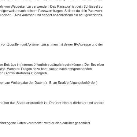
lzahl von Webseiten zu verwenden. Das Passwort ist dein Schlüssel zu
chtigterweise nach deinem Passwort fragen. Solltest du dein Passwort
deiner E-Mail-Adresse und sendet anschließend ein neu generiertes
e von Zugriffen und Aktionen zusammen mit deiner IP-Adresse und der
n Beiträge im Internet öffentlich zugänglich sein können. Der Betreiber
ich sind. Wenn du Fragen dazu hast, suche nach entsprechenden
en (Administratoren) zugänglich.
ngen zur Weitergabe der Daten (z. B. an Strafverfolgungsbehörden)
n über das Board erforderlich ist. Darüber hinaus dürfen er und andere
enbezogene Daten verarbeitet, wird er dich darüber gesondert