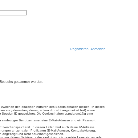
E
r
S
w
u
e
c
i
h
t
e
e
r
t
e
S
u
Registrieren
Anmelden
c
h
S
e
u
c
h
en-Besuchs gesammelt werden.
e
e zwischen den einzelnen Aufrufen des Boards erhalten bleiben. In diesen
eser als gelesen/ungelesen; sofern du nicht angemeldet bist) sowie
ine Session-ID gespeichert. Die Cookies haben standardmäßig eine
ein eindeutiger Benutzername, eine E-Mail-Adresse und ein Passwort
rf zwischenspeicherst. In diesen Fällen wird auch deine IP-Adresse
ungen an zentralen Profildaten (E-Mail-Adresse, Kontoaktivierung,
n angezeigt und nicht dauerhaft gespeichert.
s von deinen Beiträgen oder explizit von dir gesetzte Lesezeichen oder