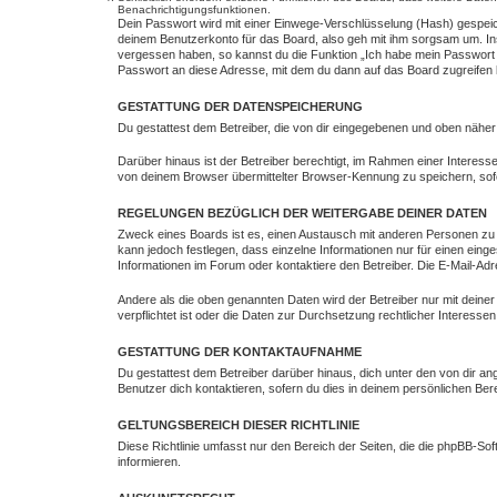
Benachrichtigungsfunktionen.
Dein Passwort wird mit einer Einwege-Verschlüsselung (Hash) gespeich
deinem Benutzerkonto für das Board, also geh mit ihm sorgsam um. Ins
vergessen haben, so kannst du die Funktion „Ich habe mein Passwort
Passwort an diese Adresse, mit dem du dann auf das Board zugreifen 
GESTATTUNG DER DATENSPEICHERUNG
Du gestattest dem Betreiber, die von dir eingegebenen und oben näher
Darüber hinaus ist der Betreiber berechtigt, im Rahmen einer Intere
von deinem Browser übermittelter Browser-Kennung zu speichern, sofe
REGELUNGEN BEZÜGLICH DER WEITERGABE DEINER DATEN
Zweck eines Boards ist es, einen Austausch mit anderen Personen zu erm
kann jedoch festlegen, dass einzelne Informationen nur für einen eing
Informationen im Forum oder kontaktiere den Betreiber. Die E-Mail-Adr
Andere als die oben genannten Daten wird der Betreiber nur mit deiner
verpflichtet ist oder die Daten zur Durchsetzung rechtlicher Interessen 
GESTATTUNG DER KONTAKTAUFNAHME
Du gestattest dem Betreiber darüber hinaus, dich unter den von dir an
Benutzer dich kontaktieren, sofern du dies in deinem persönlichen Bere
GELTUNGSBEREICH DIESER RICHTLINIE
Diese Richtlinie umfasst nur den Bereich der Seiten, die die phpBB-S
informieren.