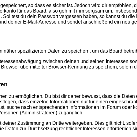
speichert, so dass es sicher ist. Jedoch wird dir empfohlen, d
konto für das Board, also geh mit ihm sorgsam um. Insbesonder
n. Solltest du dein Passwort vergessen haben, so kannst du di
d deiner E-Mail-Adresse und sendet anschließend ein neu gen
n näher spezifizierten Daten zu speichern, um das Board betre
Interessenabwägung zwischen deinen und seinen Interessen sowie
rowser übermittelter Browser-Kennung zu speichern, sofern di
ten
n zu ermöglichen. Du bist dir daher bewusst, dass die Daten dei
stlegen, dass einzelne Informationen nur für einen eingeschränkt
st, suche nach entsprechenden Informationen im Forum oder kon
 Personen (Administratoren) zugänglich.
 deiner Zustimmung an Dritte weitergeben. Dies gilt nicht, sof
die Daten zur Durchsetzung rechtlicher Interessen erforderlich si