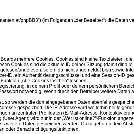
ebuetanten.at/phpBB3“) (im Folgenden „der Betreiber“) die Dat
Boards mehrere Cookies. Cookies sind kleine Textdateien, die
esen Cookies sind die aktuelle ID deiner Sitzung (damit dir al
s gelesen/ungelesen; sofern du nicht angemeldet bist) sowie In
zer-ID, ein Authentifizierungsschlüssel und eine Session-ID ge
 Funktion „Alle Cookies löschen“ löschen.
egistrierung, in deinem Profil oder deinem persönlichem Bereich
sswort notwendig. Wenn durch den Betreiber weitere Daten als 
st, so werden die dort eingegebenen Daten ebenfalls gespeicher
-Adresse gespeichert. Die IP-Adresse wird weiterhin bei folge
gen an zentralen Profildaten (E-Mail-Adresse, Kontoaktivieru
ser Agent) wird nur in der „Wer ist online?“-Funktion angezei
dass weitere Daten gespeichert werden. Dazu gehören dein Abs
hen oder Benachrichtigungsfunktionen.