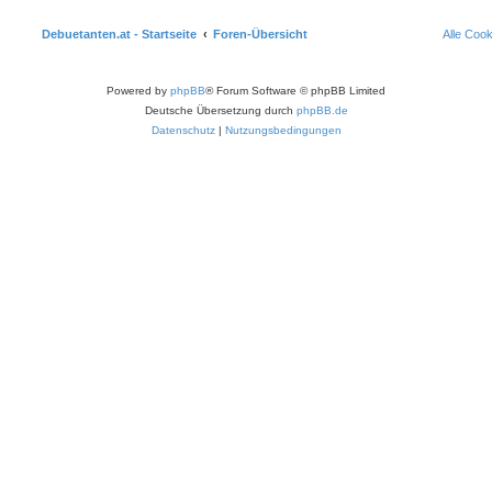
Debuetanten.at - Startseite
Foren-Übersicht
Alle Coo
Powered by
phpBB
® Forum Software © phpBB Limited
Deutsche Übersetzung durch
phpBB.de
Datenschutz
|
Nutzungsbedingungen