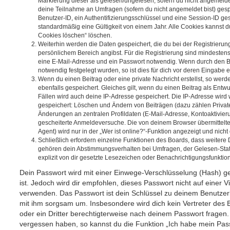
Markierung dieser als gelesen/ungelesen; sofern du nicht angemeldet
deine Teilnahme an Umfragen (sofern du nicht angemeldet bist) ges
Benutzer-ID, ein Authentifizierungsschlüssel und eine Session-ID g
standardmäßig eine Gültigkeit von einem Jahr. Alle Cookies kannst du
Cookies löschen“ löschen.
Weiterhin werden die Daten gespeichert, die du bei der Registrierun
persönlichem Bereich angibst. Für die Registrierung sind mindesten
eine E-Mail-Adresse und ein Passwort notwendig. Wenn durch den Be
notwendig festgelegt wurden, so ist dies für dich vor deren Eingabe er
Wenn du einen Beitrag oder eine private Nachricht erstellst, so wer
ebenfalls gespeichert. Gleiches gilt, wenn du einen Beitrag als Entw
Fällen wird auch deine IP-Adresse gespeichert. Die IP-Adresse wird 
gespeichert: Löschen und Ändern von Beiträgen (dazu zählen Privat
Änderungen an zentralen Profildaten (E-Mail-Adresse, Kontoaktivier
gescheiterte Anmeldeversuche. Die von deinem Browser übermittel
Agent) wird nur in der „Wer ist online?“-Funktion angezeigt und nicht
Schließlich erfordern einzelne Funktionen des Boards, dass weitere
gehören dein Abstimmungsverhalten bei Umfragen, der Gelesen-Stat
explizit von dir gesetzte Lesezeichen oder Benachrichtigungsfunktio
Dein Passwort wird mit einer Einwege-Verschlüsselung (Hash) ge
ist. Jedoch wird dir empfohlen, dieses Passwort nicht auf einer 
verwenden. Das Passwort ist dein Schlüssel zu deinem Benutzer
mit ihm sorgsam um. Insbesondere wird dich kein Vertreter des 
oder ein Dritter berechtigterweise nach deinem Passwort fragen.
vergessen haben, so kannst du die Funktion „Ich habe mein Pas