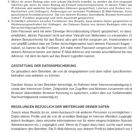
Wenn du einen Beitrag oder eine private Nachricht erstellst, so werden die dort eingeg
Gleiches gilt, wenn du einen Beitrag als Entwurf zwischenspeicherst. In diesen Fällen wi
IP-Adresse wird weiterhin bei folgenden Aktionen gespeichert: Löschen und Ändern von 
Nachrichten und Umfragen), Änderungen an zentralen Profildaten (E-Mail-Adresse, Kont
gescheiterte Anmeldeversuche. Die von deinem Browser übermittelte Browser-Kennzeichnu
online?“-Funktion angezeigt und nicht dauerhaft gespeichert.
Schließlich erfordern einzelne Funktionen des Boards, dass weitere Daten gespeichert
Abstimmungsverhalten bei Umfragen, der Gelesen-Status von deinen Beiträgen oder expl
Benachrichtigungsfunktionen.
Dein Passwort wird mit einer Einwege-Verschlüsselung (Hash) gespeichert, so dass e
empfohlen, dieses Passwort nicht auf einer Vielzahl von Webseiten zu verwenden. D
deinem Benutzerkonto für das Board, also geh mit ihm sorgsam um. Insbesondere wird
von phpBB Limited oder ein Dritter berechtigterweise nach deinem Passwort fragen. 
haben, so kannst du die Funktion „Ich habe mein Passwort vergessen“ benutzen. Di
deinem Benutzernamen und deiner E-Mail-Adresse und sendet anschließend ein neu
Adresse, mit dem du dann auf das Board zugreifen kannst.
GESTATTUNG DER DATENSPEICHERUNG
Du gestattest dem Betreiber, die von dir eingegebenen und oben näher spezifizierte
betreiben und anbieten zu können.
Darüber hinaus ist der Betreiber berechtigt, im Rahmen einer Interessenabwägung 
sowie den Interessen Dritter, Zeitpunkte von Zugriffen und Aktionen zusammen mit 
Browser übermittelter Browser-Kennung zu speichern, sofern dies zur Gefahrenabwe
Nachverfolgbarkeit notwendig ist.
REGELUNGEN BEZÜGLICH DER WEITERGABE DEINER DATEN
Zweck eines Boards ist es, einen Austausch mit anderen Personen zu ermöglichen. D
Daten deines Profils und die von dir erstellten Beiträge im Internet öffentlich zugäng
jedoch festlegen, dass einzelne Informationen nur für einen eingeschränkten Nutzerkr
Administratoren etc.) zugänglich sind. Wenn du Fragen dazu hast, suche nach ent
kontaktiere den Betreiber. Die E-Mail-Adresse aus deinem Profil ist dabei jedoch nur