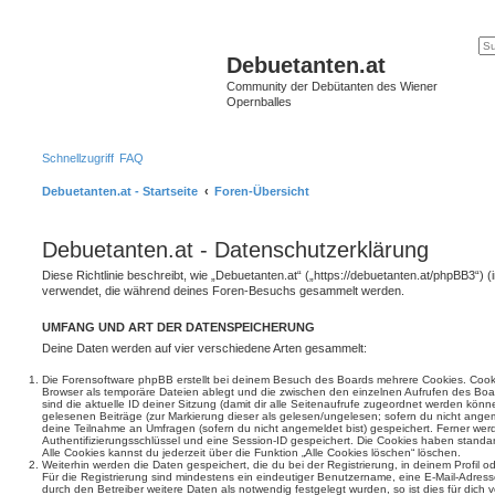
Debuetanten.at
Community der Debütanten des Wiener
Opernballes
Schnellzugriff
FAQ
Debuetanten.at - Startseite
Foren-Übersicht
Debuetanten.at - Datenschutzerklärung
Diese Richtlinie beschreibt, wie „Debuetanten.at“ („https://debuetanten.at/phpBB3“) 
verwendet, die während deines Foren-Besuchs gesammelt werden.
UMFANG UND ART DER DATENSPEICHERUNG
Deine Daten werden auf vier verschiedene Arten gesammelt:
Die Forensoftware phpBB erstellt bei deinem Besuch des Boards mehrere Cookies. Cookie
Browser als temporäre Dateien ablegt und die zwischen den einzelnen Aufrufen des Boar
sind die aktuelle ID deiner Sitzung (damit dir alle Seitenaufrufe zugeordnet werden könn
gelesenen Beiträge (zur Markierung dieser als gelesen/ungelesen; sofern du nicht angem
deine Teilnahme an Umfragen (sofern du nicht angemeldet bist) gespeichert. Ferner wer
Authentifizierungsschlüssel und eine Session-ID gespeichert. Die Cookies haben standar
Alle Cookies kannst du jederzeit über die Funktion „Alle Cookies löschen“ löschen.
Weiterhin werden die Daten gespeichert, die du bei der Registrierung, in deinem Profil 
Für die Registrierung sind mindestens ein eindeutiger Benutzername, eine E-Mail-Adre
durch den Betreiber weitere Daten als notwendig festgelegt wurden, so ist dies für dich v