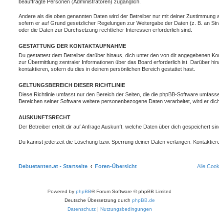
beauftragte Personen (Administratoren) zugänglich.
Andere als die oben genannten Daten wird der Betreiber nur mit deiner Zustimmung an 
sofern er auf Grund gesetzlicher Regelungen zur Weitergabe der Daten (z. B. an Stra
oder die Daten zur Durchsetzung rechtlicher Interessen erforderlich sind.
GESTATTUNG DER KONTAKTAUFNAHME
Du gestattest dem Betreiber darüber hinaus, dich unter den von dir angegebenen Kon
zur Übermittlung zentraler Informationen über das Board erforderlich ist. Darüber h
kontaktieren, sofern du dies in deinem persönlichen Bereich gestattet hast.
GELTUNGSBEREICH DIESER RICHTLINIE
Diese Richtlinie umfasst nur den Bereich der Seiten, die die phpBB-Software umfasse
Bereichen seiner Software weitere personenbezogene Daten verarbeitet, wird er dich
AUSKUNFTSRECHT
Der Betreiber erteilt dir auf Anfrage Auskunft, welche Daten über dich gespeichert sin
Du kannst jederzeit die Löschung bzw. Sperrung deiner Daten verlangen. Kontaktiere 
Debuetanten.at - Startseite
Foren-Übersicht
Alle Coo
Powered by
phpBB
® Forum Software © phpBB Limited
Deutsche Übersetzung durch
phpBB.de
Datenschutz
|
Nutzungsbedingungen