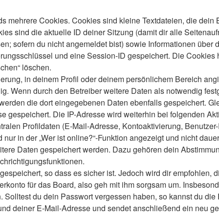
s mehrere Cookies. Cookies sind kleine Textdateien, die dein 
es sind die aktuelle ID deiner Sitzung (damit dir alle Seitenau
en; sofern du nicht angemeldet bist) sowie Informationen über 
ierungsschlüssel und eine Session-ID gespeichert. Die Cookies 
schen“ löschen.
ierung, in deinem Profil oder deinem persönlichem Bereich angi
 Wenn durch den Betreiber weitere Daten als notwendig festgele
o werden die dort eingegebenen Daten ebenfalls gespeichert. Gle
se gespeichert. Die IP-Adresse wird weiterhin bei folgenden A
ralen Profildaten (E-Mail-Adresse, Kontoaktivierung, Benutze
ur in der „Wer ist online?“-Funktion angezeigt und nicht dauer
weitere Daten gespeichert werden. Dazu gehören dein Abstimmu
chrichtigungsfunktionen.
speichert, so dass es sicher ist. Jedoch wird dir empfohlen, d
konto für das Board, also geh mit ihm sorgsam um. Insbesonder
n. Solltest du dein Passwort vergessen haben, so kannst du di
d deiner E-Mail-Adresse und sendet anschließend ein neu gen