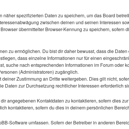
n näher spezifizierten Daten zu speichern, um das Board betre
Interessenabwägung zwischen deinen und seinen Interessen sowie
rowser übermittelter Browser-Kennung zu speichern, sofern di
n zu ermöglichen. Du bist dir daher bewusst, dass die Daten dei
stlegen, dass einzelne Informationen nur für einen eingeschränkt
st, suche nach entsprechenden Informationen im Forum oder kon
 Personen (Administratoren) zugänglich.
 deiner Zustimmung an Dritte weitergeben. Dies gilt nicht, sof
die Daten zur Durchsetzung rechtlicher Interessen erforderlich si
 dir angegebenen Kontaktdaten zu kontaktieren, sofern dies zur
dich kontaktieren, sofern du dies in deinem persönlichen Bereich
 phpBB-Software umfassen. Sofern der Betreiber in anderen Ber