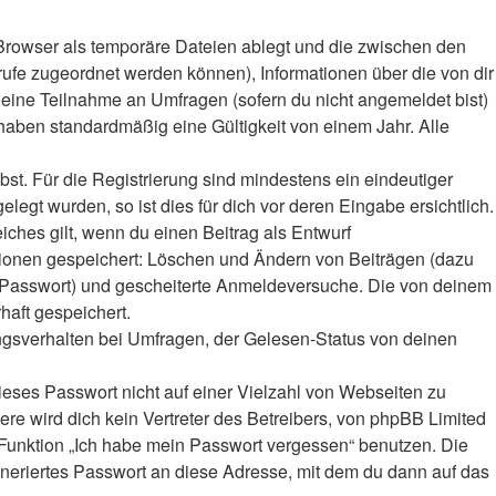
Browser als temporäre Dateien ablegt und die zwischen den
frufe zugeordnet werden können), Informationen über die von dir
deine Teilnahme an Umfragen (sofern du nicht angemeldet bist)
haben standardmäßig eine Gültigkeit von einem Jahr. Alle
bst. Für die Registrierung sind mindestens ein eindeutiger
gt wurden, so ist dies für dich vor deren Eingabe ersichtlich.
iches gilt, wenn du einen Beitrag als Entwurf
ktionen gespeichert: Löschen und Ändern von Beiträgen (dazu
r-Passwort) und gescheiterte Anmeldeversuche. Die von deinem
haft gespeichert.
ngsverhalten bei Umfragen, der Gelesen-Status von deinen
ieses Passwort nicht auf einer Vielzahl von Webseiten zu
e wird dich kein Vertreter des Betreibers, von phpBB Limited
e Funktion „Ich habe mein Passwort vergessen“ benutzen. Die
eriertes Passwort an diese Adresse, mit dem du dann auf das