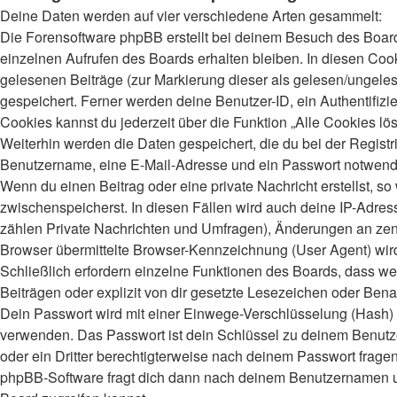
Deine Daten werden auf vier verschiedene Arten gesammelt:
Die Forensoftware phpBB erstellt bei deinem Besuch des Board
einzelnen Aufrufen des Boards erhalten bleiben. In diesen Cooki
gelesenen Beiträge (zur Markierung dieser als gelesen/ungeles
gespeichert. Ferner werden deine Benutzer-ID, ein Authentifiz
Cookies kannst du jederzeit über die Funktion „Alle Cookies lö
Weiterhin werden die Daten gespeichert, die du bei der Registr
Benutzername, eine E-Mail-Adresse und ein Passwort notwendig.
Wenn du einen Beitrag oder eine private Nachricht erstellst, s
zwischenspeicherst. In diesen Fällen wird auch deine IP-Adres
zählen Private Nachrichten und Umfragen), Änderungen an zent
Browser übermittelte Browser-Kennzeichnung (User Agent) wird n
Schließlich erfordern einzelne Funktionen des Boards, dass 
Beiträgen oder explizit von dir gesetzte Lesezeichen oder Bena
Dein Passwort wird mit einer Einwege-Verschlüsselung (Hash) ge
verwenden. Das Passwort ist dein Schlüssel zu deinem Benutzer
oder ein Dritter berechtigterweise nach deinem Passwort frage
phpBB-Software fragt dich dann nach deinem Benutzernamen un