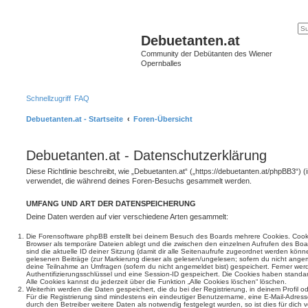
Debuetanten.at
Community der Debütanten des Wiener
Opernballes
Schnellzugriff
FAQ
Debuetanten.at - Startseite
Foren-Übersicht
Debuetanten.at - Datenschutzerklärung
Diese Richtlinie beschreibt, wie „Debuetanten.at“ („https://debuetanten.at/phpBB3“) 
verwendet, die während deines Foren-Besuchs gesammelt werden.
UMFANG UND ART DER DATENSPEICHERUNG
Deine Daten werden auf vier verschiedene Arten gesammelt:
Die Forensoftware phpBB erstellt bei deinem Besuch des Boards mehrere Cookies. Cookie
Browser als temporäre Dateien ablegt und die zwischen den einzelnen Aufrufen des Boar
sind die aktuelle ID deiner Sitzung (damit dir alle Seitenaufrufe zugeordnet werden könn
gelesenen Beiträge (zur Markierung dieser als gelesen/ungelesen; sofern du nicht angem
deine Teilnahme an Umfragen (sofern du nicht angemeldet bist) gespeichert. Ferner wer
Authentifizierungsschlüssel und eine Session-ID gespeichert. Die Cookies haben standar
Alle Cookies kannst du jederzeit über die Funktion „Alle Cookies löschen“ löschen.
Weiterhin werden die Daten gespeichert, die du bei der Registrierung, in deinem Profil 
Für die Registrierung sind mindestens ein eindeutiger Benutzername, eine E-Mail-Adre
durch den Betreiber weitere Daten als notwendig festgelegt wurden, so ist dies für dich v