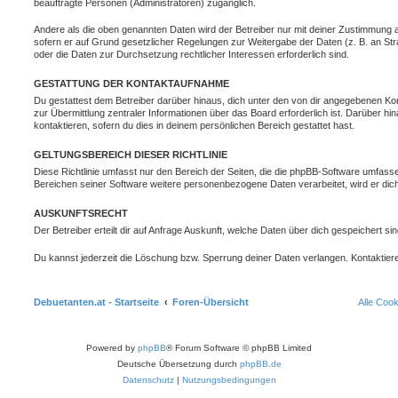
beauftragte Personen (Administratoren) zugänglich.
Andere als die oben genannten Daten wird der Betreiber nur mit deiner Zustimmung an 
sofern er auf Grund gesetzlicher Regelungen zur Weitergabe der Daten (z. B. an Stra
oder die Daten zur Durchsetzung rechtlicher Interessen erforderlich sind.
GESTATTUNG DER KONTAKTAUFNAHME
Du gestattest dem Betreiber darüber hinaus, dich unter den von dir angegebenen Kon
zur Übermittlung zentraler Informationen über das Board erforderlich ist. Darüber h
kontaktieren, sofern du dies in deinem persönlichen Bereich gestattet hast.
GELTUNGSBEREICH DIESER RICHTLINIE
Diese Richtlinie umfasst nur den Bereich der Seiten, die die phpBB-Software umfasse
Bereichen seiner Software weitere personenbezogene Daten verarbeitet, wird er dich
AUSKUNFTSRECHT
Der Betreiber erteilt dir auf Anfrage Auskunft, welche Daten über dich gespeichert sin
Du kannst jederzeit die Löschung bzw. Sperrung deiner Daten verlangen. Kontaktiere 
Debuetanten.at - Startseite
Foren-Übersicht
Alle Coo
Powered by
phpBB
® Forum Software © phpBB Limited
Deutsche Übersetzung durch
phpBB.de
Datenschutz
|
Nutzungsbedingungen