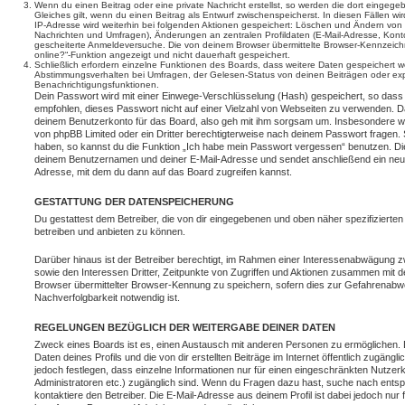
Wenn du einen Beitrag oder eine private Nachricht erstellst, so werden die dort eingeg
Gleiches gilt, wenn du einen Beitrag als Entwurf zwischenspeicherst. In diesen Fällen wi
IP-Adresse wird weiterhin bei folgenden Aktionen gespeichert: Löschen und Ändern von 
Nachrichten und Umfragen), Änderungen an zentralen Profildaten (E-Mail-Adresse, Kont
gescheiterte Anmeldeversuche. Die von deinem Browser übermittelte Browser-Kennzeichnu
online?“-Funktion angezeigt und nicht dauerhaft gespeichert.
Schließlich erfordern einzelne Funktionen des Boards, dass weitere Daten gespeichert
Abstimmungsverhalten bei Umfragen, der Gelesen-Status von deinen Beiträgen oder expl
Benachrichtigungsfunktionen.
Dein Passwort wird mit einer Einwege-Verschlüsselung (Hash) gespeichert, so dass e
empfohlen, dieses Passwort nicht auf einer Vielzahl von Webseiten zu verwenden. D
deinem Benutzerkonto für das Board, also geh mit ihm sorgsam um. Insbesondere wird
von phpBB Limited oder ein Dritter berechtigterweise nach deinem Passwort fragen. 
haben, so kannst du die Funktion „Ich habe mein Passwort vergessen“ benutzen. Di
deinem Benutzernamen und deiner E-Mail-Adresse und sendet anschließend ein neu
Adresse, mit dem du dann auf das Board zugreifen kannst.
GESTATTUNG DER DATENSPEICHERUNG
Du gestattest dem Betreiber, die von dir eingegebenen und oben näher spezifizierte
betreiben und anbieten zu können.
Darüber hinaus ist der Betreiber berechtigt, im Rahmen einer Interessenabwägung 
sowie den Interessen Dritter, Zeitpunkte von Zugriffen und Aktionen zusammen mit 
Browser übermittelter Browser-Kennung zu speichern, sofern dies zur Gefahrenabwe
Nachverfolgbarkeit notwendig ist.
REGELUNGEN BEZÜGLICH DER WEITERGABE DEINER DATEN
Zweck eines Boards ist es, einen Austausch mit anderen Personen zu ermöglichen. D
Daten deines Profils und die von dir erstellten Beiträge im Internet öffentlich zugäng
jedoch festlegen, dass einzelne Informationen nur für einen eingeschränkten Nutzerkr
Administratoren etc.) zugänglich sind. Wenn du Fragen dazu hast, suche nach ent
kontaktiere den Betreiber. Die E-Mail-Adresse aus deinem Profil ist dabei jedoch nur