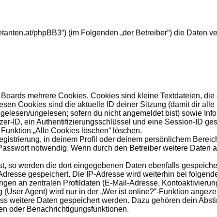
ebuetanten.at/phpBB3“) (im Folgenden „der Betreiber“) die Dat
Boards mehrere Cookies. Cookies sind kleine Textdateien, die
esen Cookies sind die aktuelle ID deiner Sitzung (damit dir al
s gelesen/ungelesen; sofern du nicht angemeldet bist) sowie In
zer-ID, ein Authentifizierungsschlüssel und eine Session-ID ge
 Funktion „Alle Cookies löschen“ löschen.
egistrierung, in deinem Profil oder deinem persönlichem Bereich
sswort notwendig. Wenn durch den Betreiber weitere Daten als 
st, so werden die dort eingegebenen Daten ebenfalls gespeicher
-Adresse gespeichert. Die IP-Adresse wird weiterhin bei folge
gen an zentralen Profildaten (E-Mail-Adresse, Kontoaktivieru
ser Agent) wird nur in der „Wer ist online?“-Funktion angezei
dass weitere Daten gespeichert werden. Dazu gehören dein Abs
hen oder Benachrichtigungsfunktionen.