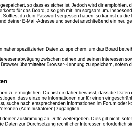
speichert, so dass es sicher ist. Jedoch wird dir empfohlen, d
konto für das Board, also geh mit ihm sorgsam um. Insbesonder
n. Solltest du dein Passwort vergessen haben, so kannst du di
d deiner E-Mail-Adresse und sendet anschließend ein neu gen
n näher spezifizierten Daten zu speichern, um das Board betre
Interessenabwägung zwischen deinen und seinen Interessen sowie
rowser übermittelter Browser-Kennung zu speichern, sofern di
ten
n zu ermöglichen. Du bist dir daher bewusst, dass die Daten dei
stlegen, dass einzelne Informationen nur für einen eingeschränkt
st, suche nach entsprechenden Informationen im Forum oder kon
 Personen (Administratoren) zugänglich.
 deiner Zustimmung an Dritte weitergeben. Dies gilt nicht, sof
die Daten zur Durchsetzung rechtlicher Interessen erforderlich si