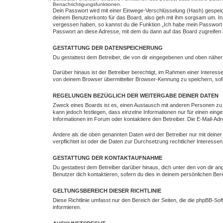
Benachrichtigungsfunktionen.
Dein Passwort wird mit einer Einwege-Verschlüsselung (Hash) gespeich
deinem Benutzerkonto für das Board, also geh mit ihm sorgsam um. Ins
vergessen haben, so kannst du die Funktion „Ich habe mein Passwort
Passwort an diese Adresse, mit dem du dann auf das Board zugreifen 
GESTATTUNG DER DATENSPEICHERUNG
Du gestattest dem Betreiber, die von dir eingegebenen und oben näher
Darüber hinaus ist der Betreiber berechtigt, im Rahmen einer Intere
von deinem Browser übermittelter Browser-Kennung zu speichern, sofe
REGELUNGEN BEZÜGLICH DER WEITERGABE DEINER DATEN
Zweck eines Boards ist es, einen Austausch mit anderen Personen zu erm
kann jedoch festlegen, dass einzelne Informationen nur für einen eing
Informationen im Forum oder kontaktiere den Betreiber. Die E-Mail-Adr
Andere als die oben genannten Daten wird der Betreiber nur mit deiner
verpflichtet ist oder die Daten zur Durchsetzung rechtlicher Interessen 
GESTATTUNG DER KONTAKTAUFNAHME
Du gestattest dem Betreiber darüber hinaus, dich unter den von dir an
Benutzer dich kontaktieren, sofern du dies in deinem persönlichen Bere
GELTUNGSBEREICH DIESER RICHTLINIE
Diese Richtlinie umfasst nur den Bereich der Seiten, die die phpBB-S
informieren.