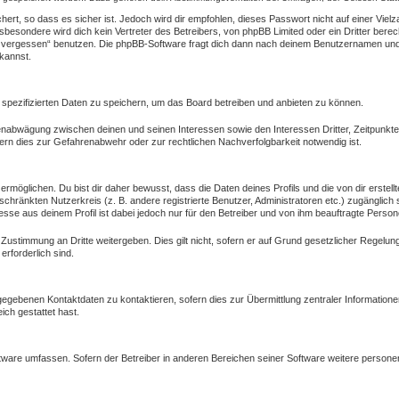
ert, so dass es sicher ist. Jedoch wird dir empfohlen, dieses Passwort nicht auf einer Vie
besondere wird dich kein Vertreter des Betreibers, von phpBB Limited oder ein Dritter bere
 vergessen“ benutzen. Die phpBB-Software fragt dich dann nach deinem Benutzernamen und 
kannst.
 spezifizierten Daten zu speichern, um das Board betreiben und anbieten zu können.
ssenabwägung zwischen deinen und seinen Interessen sowie den Interessen Dritter, Zeitpunkt
rn dies zur Gefahrenabwehr oder zur rechtlichen Nachverfolgbarkeit notwendig ist.
öglichen. Du bist dir daher bewusst, dass die Daten deines Profils und die von dir erstellte
eschränkten Nutzerkreis (z. B. andere registrierte Benutzer, Administratoren etc.) zugängl
esse aus deinem Profil ist dabei jedoch nur für den Betreiber und von ihm beauftragte Person
 Zustimmung an Dritte weitergeben. Dies gilt nicht, sofern er auf Grund gesetzlicher Regelu
erforderlich sind.
gegebenen Kontaktdaten zu kontaktieren, sofern dies zur Übermittlung zentraler Informatione
ich gestattet hast.
oftware umfassen. Sofern der Betreiber in anderen Bereichen seiner Software weitere person