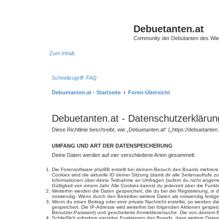
Debuetanten.at
Community der Debütanten des Wie
Zum Inhalt
Schnellzugriff
FAQ
Debuetanten.at - Startseite
Foren-Übersicht
Debuetanten.at - Datenschutzerklärun
Diese Richtlinie beschreibt, wie „Debuetanten.at“ („https://debuetan
UMFANG UND ART DER DATENSPEICHERUNG
Deine Daten werden auf vier verschiedene Arten gesammelt:
Die Forensoftware phpBB erstellt bei deinem Besuch des Boards mehrere C
Cookies sind die aktuelle ID deiner Sitzung (damit dir alle Seitenaufrufe
Informationen über deine Teilnahme an Umfragen (sofern du nicht angemel
Gültigkeit von einem Jahr. Alle Cookies kannst du jederzeit über die Funkt
Weiterhin werden die Daten gespeichert, die du bei der Registrierung, in
notwendig. Wenn durch den Betreiber weitere Daten als notwendig festgeleg
Wenn du einen Beitrag oder eine private Nachricht erstellst, so werden d
gespeichert. Die IP-Adresse wird weiterhin bei folgenden Aktionen gespe
Benutzer-Passwort) und gescheiterte Anmeldeversuche. Die von deinem Bro
Schließlich erfordern einzelne Funktionen des Boards, dass weitere Dat