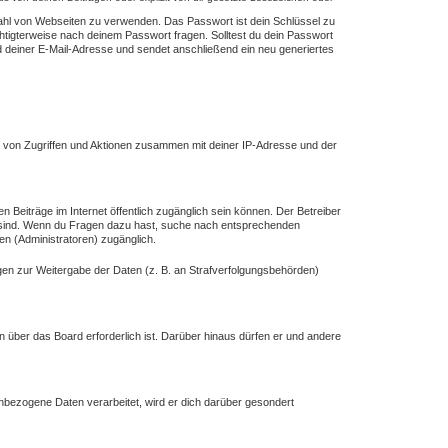
lzahl von Webseiten zu verwenden. Das Passwort ist dein Schlüssel zu
chtigterweise nach deinem Passwort fragen. Solltest du dein Passwort
deiner E-Mail-Adresse und sendet anschließend ein neu generiertes
e von Zugriffen und Aktionen zusammen mit deiner IP-Adresse und der
n Beiträge im Internet öffentlich zugänglich sein können. Der Betreiber
ich sind. Wenn du Fragen dazu hast, suche nach entsprechenden
en (Administratoren) zugänglich.
ngen zur Weitergabe der Daten (z. B. an Strafverfolgungsbehörden)
n über das Board erforderlich ist. Darüber hinaus dürfen er und andere
enbezogene Daten verarbeitet, wird er dich darüber gesondert