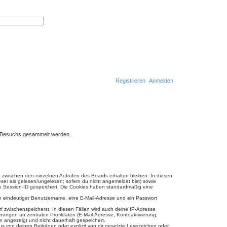
E
r
S
w
u
e
c
i
h
t
e
e
r
t
e
S
u
Registrieren
Anmelden
c
h
S
e
u
c
h
en-Besuchs gesammelt werden.
e
e zwischen den einzelnen Aufrufen des Boards erhalten bleiben. In diesen
eser als gelesen/ungelesen; sofern du nicht angemeldet bist) sowie
ine Session-ID gespeichert. Die Cookies haben standardmäßig eine
ein eindeutiger Benutzername, eine E-Mail-Adresse und ein Passwort
rf zwischenspeicherst. In diesen Fällen wird auch deine IP-Adresse
ungen an zentralen Profildaten (E-Mail-Adresse, Kontoaktivierung,
n angezeigt und nicht dauerhaft gespeichert.
s von deinen Beiträgen oder explizit von dir gesetzte Lesezeichen oder