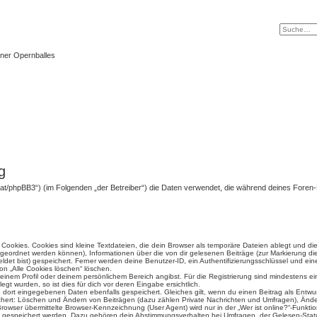
ner Opernballes
g
ten.at/phpBB3“) (im Folgenden „der Betreiber“) die Daten verwendet, die während deines For
ookies. Cookies sind kleine Textdateien, die dein Browser als temporäre Dateien ablegt und di
 zugeordnet werden können), Informationen über die von dir gelesenen Beiträge (zur Markierung di
det bist) gespeichert. Ferner werden deine Benutzer-ID, ein Authentifizierungsschlüssel und e
ion „Alle Cookies löschen“ löschen.
 deinem Profil oder deinem persönlichem Bereich angibst. Für die Registrierung sind mindestens 
t wurden, so ist dies für dich vor deren Eingabe ersichtlich.
ie dort eingegebenen Daten ebenfalls gespeichert. Gleiches gilt, wenn du einen Beitrag als Entwu
ichert: Löschen und Ändern von Beiträgen (dazu zählen Private Nachrichten und Umfragen), Änder
wser übermittelte Browser-Kennzeichnung (User Agent) wird nur in der „Wer ist online?“-Funktio
en gespeichert werden. Dazu gehören dein Abstimmungsverhalten bei Umfragen, der Gelesen-Statu