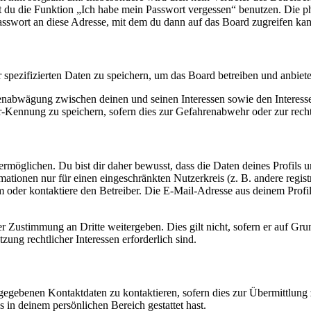
nst du die Funktion „Ich habe mein Passwort vergessen“ benutzen. Di
asswort an diese Adresse, mit dem du dann auf das Board zugreifen kan
r spezifizierten Daten zu speichern, um das Board betreiben und anbiet
ssenabwägung zwischen deinen und seinen Interessen sowie den Interes
-Kennung zu speichern, sofern dies zur Gefahrenabwehr oder zur recht
möglichen. Du bist dir daher bewusst, dass die Daten deines Profils und
mationen nur für einen eingeschränkten Nutzerkreis (z. B. andere regist
oder kontaktiere den Betreiber. Die E-Mail-Adresse aus deinem Profil 
r Zustimmung an Dritte weitergeben. Dies gilt nicht, sofern er auf Gr
zung rechtlicher Interessen erforderlich sind.
ngegebenen Kontaktdaten zu kontaktieren, sofern dies zur Übermittlung z
s in deinem persönlichen Bereich gestattet hast.