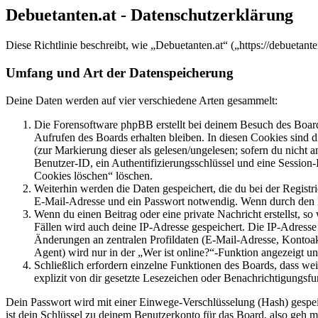
Debuetanten.at - Datenschutzerklärung
Diese Richtlinie beschreibt, wie „Debuetanten.at“ („https://debuet
Umfang und Art der Datenspeicherung
Deine Daten werden auf vier verschiedene Arten gesammelt:
Die Forensoftware phpBB erstellt bei deinem Besuch des Board
Aufrufen des Boards erhalten bleiben. In diesen Cookies sind d
(zur Markierung dieser als gelesen/ungelesen; sofern du nicht 
Benutzer-ID, ein Authentifizierungsschlüssel und eine Session-
Cookies löschen“ löschen.
Weiterhin werden die Daten gespeichert, die du bei der Registr
E-Mail-Adresse und ein Passwort notwendig. Wenn durch den Bet
Wenn du einen Beitrag oder eine private Nachricht erstellst, so
Fällen wird auch deine IP-Adresse gespeichert. Die IP-Adress
Änderungen an zentralen Profildaten (E-Mail-Adresse, Kontoa
Agent) wird nur in der „Wer ist online?“-Funktion angezeigt un
Schließlich erfordern einzelne Funktionen des Boards, dass w
explizit von dir gesetzte Lesezeichen oder Benachrichtigungsfu
Dein Passwort wird mit einer Einwege-Verschlüsselung (Hash) gespeich
ist dein Schlüssel zu deinem Benutzerkonto für das Board, also geh m