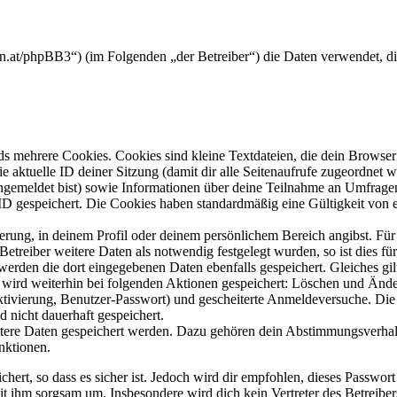
anten.at/phpBB3“) (im Folgenden „der Betreiber“) die Daten verwendet,
s mehrere Cookies. Cookies sind kleine Textdateien, die dein Browser 
ie aktuelle ID deiner Sitzung (damit dir alle Seitenaufrufe zugeordnet
angemeldet bist) sowie Informationen über deine Teilnahme an Umfragen
ID gespeichert. Die Cookies haben standardmäßig eine Gültigkeit von e
ierung, in deinem Profil oder deinem persönlichem Bereich angibst. Für
reiber weitere Daten als notwendig festgelegt wurden, so ist dies für 
 werden die dort eingegebenen Daten ebenfalls gespeichert. Gleiches gi
e wird weiterhin bei folgenden Aktionen gespeichert: Löschen und Änd
ktivierung, Benutzer-Passwort) und gescheiterte Anmeldeversuche. D
d nicht dauerhaft gespeichert.
eitere Daten gespeichert werden. Dazu gehören dein Abstimmungsverhal
nktionen.
ert, so dass es sicher ist. Jedoch wird dir empfohlen, dieses Passwor
it ihm sorgsam um. Insbesondere wird dich kein Vertreter des Betreibe