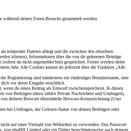
 die während deines Foren-Besuchs gesammelt werden.
als temporäre Dateien ablegt und die zwischen den einzelnen
 werden können), Informationen über die von dir gelesenen Beiträge
 (sofern du nicht angemeldet bist) gespeichert. Ferner werden deine
inem Jahr. Alle Cookies kannst du jederzeit über die Funktion „Alle
 die Registrierung sind mindestens ein eindeutiger Benutzername, eine
dich vor deren Eingabe ersichtlich.
lt, wenn du einen Beitrag als Entwurf zwischenspeicherst. In diesen
ern von Beiträgen (dazu zählen Private Nachrichten und Umfragen),
ie von deinem Browser übermittelte Browser-Kennzeichnung (User
ten bei Umfragen, der Gelesen-Status von deinen Beiträgen oder
t nicht auf einer Vielzahl von Webseiten zu verwenden. Das Passwort
rs, von phpBB Limited oder ein Dritter berechtigterweise nach deinem