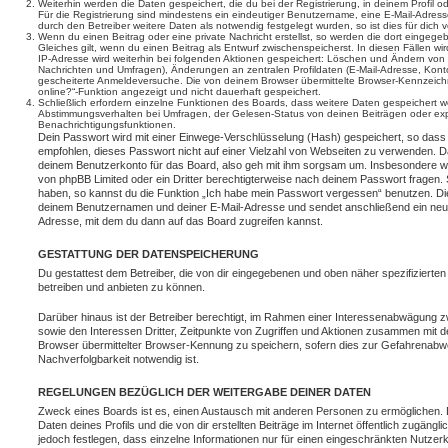
Weiterhin werden die Daten gespeichert, die du bei der Registrierung, in deinem Profil 
Für die Registrierung sind mindestens ein eindeutiger Benutzername, eine E-Mail-Adre
durch den Betreiber weitere Daten als notwendig festgelegt wurden, so ist dies für dich v
Wenn du einen Beitrag oder eine private Nachricht erstellst, so werden die dort eingeg
Gleiches gilt, wenn du einen Beitrag als Entwurf zwischenspeicherst. In diesen Fällen wi
IP-Adresse wird weiterhin bei folgenden Aktionen gespeichert: Löschen und Ändern von 
Nachrichten und Umfragen), Änderungen an zentralen Profildaten (E-Mail-Adresse, Kont
gescheiterte Anmeldeversuche. Die von deinem Browser übermittelte Browser-Kennzeichnu
online?“-Funktion angezeigt und nicht dauerhaft gespeichert.
Schließlich erfordern einzelne Funktionen des Boards, dass weitere Daten gespeichert
Abstimmungsverhalten bei Umfragen, der Gelesen-Status von deinen Beiträgen oder expl
Benachrichtigungsfunktionen.
Dein Passwort wird mit einer Einwege-Verschlüsselung (Hash) gespeichert, so dass e
empfohlen, dieses Passwort nicht auf einer Vielzahl von Webseiten zu verwenden. D
deinem Benutzerkonto für das Board, also geh mit ihm sorgsam um. Insbesondere wird
von phpBB Limited oder ein Dritter berechtigterweise nach deinem Passwort fragen. 
haben, so kannst du die Funktion „Ich habe mein Passwort vergessen“ benutzen. Di
deinem Benutzernamen und deiner E-Mail-Adresse und sendet anschließend ein neu
Adresse, mit dem du dann auf das Board zugreifen kannst.
GESTATTUNG DER DATENSPEICHERUNG
Du gestattest dem Betreiber, die von dir eingegebenen und oben näher spezifizierte
betreiben und anbieten zu können.
Darüber hinaus ist der Betreiber berechtigt, im Rahmen einer Interessenabwägung 
sowie den Interessen Dritter, Zeitpunkte von Zugriffen und Aktionen zusammen mit 
Browser übermittelter Browser-Kennung zu speichern, sofern dies zur Gefahrenabwe
Nachverfolgbarkeit notwendig ist.
REGELUNGEN BEZÜGLICH DER WEITERGABE DEINER DATEN
Zweck eines Boards ist es, einen Austausch mit anderen Personen zu ermöglichen. D
Daten deines Profils und die von dir erstellten Beiträge im Internet öffentlich zugäng
jedoch festlegen, dass einzelne Informationen nur für einen eingeschränkten Nutzerkr