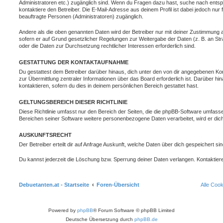
Administratoren etc.) zugänglich sind. Wenn du Fragen dazu hast, suche nach ent
kontaktiere den Betreiber. Die E-Mail-Adresse aus deinem Profil ist dabei jedoch nur
beauftragte Personen (Administratoren) zugänglich.
Andere als die oben genannten Daten wird der Betreiber nur mit deiner Zustimmung an 
sofern er auf Grund gesetzlicher Regelungen zur Weitergabe der Daten (z. B. an Stra
oder die Daten zur Durchsetzung rechtlicher Interessen erforderlich sind.
GESTATTUNG DER KONTAKTAUFNAHME
Du gestattest dem Betreiber darüber hinaus, dich unter den von dir angegebenen Kon
zur Übermittlung zentraler Informationen über das Board erforderlich ist. Darüber h
kontaktieren, sofern du dies in deinem persönlichen Bereich gestattet hast.
GELTUNGSBEREICH DIESER RICHTLINIE
Diese Richtlinie umfasst nur den Bereich der Seiten, die die phpBB-Software umfasse
Bereichen seiner Software weitere personenbezogene Daten verarbeitet, wird er dich
AUSKUNFTSRECHT
Der Betreiber erteilt dir auf Anfrage Auskunft, welche Daten über dich gespeichert sin
Du kannst jederzeit die Löschung bzw. Sperrung deiner Daten verlangen. Kontaktiere 
Debuetanten.at - Startseite
Foren-Übersicht
Alle Coo
Powered by
phpBB
® Forum Software © phpBB Limited
Deutsche Übersetzung durch
phpBB.de