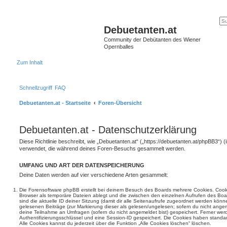
Debuetanten.at
Community der Debütanten des Wiener
Opernballes
Zum Inhalt
Schnellzugriff
FAQ
Debuetanten.at - Startseite
Foren-Übersicht
Debuetanten.at - Datenschutzerklärung
Diese Richtlinie beschreibt, wie „Debuetanten.at“ („https://debuetanten.at/phpBB3“) 
verwendet, die während deines Foren-Besuchs gesammelt werden.
UMFANG UND ART DER DATENSPEICHERUNG
Deine Daten werden auf vier verschiedene Arten gesammelt:
Die Forensoftware phpBB erstellt bei deinem Besuch des Boards mehrere Cookies. Cookie
Browser als temporäre Dateien ablegt und die zwischen den einzelnen Aufrufen des Boar
sind die aktuelle ID deiner Sitzung (damit dir alle Seitenaufrufe zugeordnet werden könn
gelesenen Beiträge (zur Markierung dieser als gelesen/ungelesen; sofern du nicht angem
deine Teilnahme an Umfragen (sofern du nicht angemeldet bist) gespeichert. Ferner wer
Authentifizierungsschlüssel und eine Session-ID gespeichert. Die Cookies haben standar
Alle Cookies kannst du jederzeit über die Funktion „Alle Cookies löschen“ löschen.