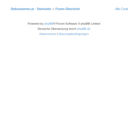
Debuetanten.at - Startseite
Foren-Übersicht
Alle Coo
Powered by
phpBB
® Forum Software © phpBB Limited
Deutsche Übersetzung durch
phpBB.de
Datenschutz
|
Nutzungsbedingungen