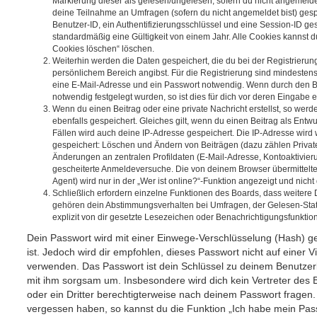
Markierung dieser als gelesen/ungelesen; sofern du nicht angemeldet
deine Teilnahme an Umfragen (sofern du nicht angemeldet bist) ges
Benutzer-ID, ein Authentifizierungsschlüssel und eine Session-ID g
standardmäßig eine Gültigkeit von einem Jahr. Alle Cookies kannst du
Cookies löschen“ löschen.
Weiterhin werden die Daten gespeichert, die du bei der Registrierun
persönlichem Bereich angibst. Für die Registrierung sind mindesten
eine E-Mail-Adresse und ein Passwort notwendig. Wenn durch den Be
notwendig festgelegt wurden, so ist dies für dich vor deren Eingabe er
Wenn du einen Beitrag oder eine private Nachricht erstellst, so wer
ebenfalls gespeichert. Gleiches gilt, wenn du einen Beitrag als Entw
Fällen wird auch deine IP-Adresse gespeichert. Die IP-Adresse wird 
gespeichert: Löschen und Ändern von Beiträgen (dazu zählen Privat
Änderungen an zentralen Profildaten (E-Mail-Adresse, Kontoaktivier
gescheiterte Anmeldeversuche. Die von deinem Browser übermittel
Agent) wird nur in der „Wer ist online?“-Funktion angezeigt und nicht
Schließlich erfordern einzelne Funktionen des Boards, dass weitere
gehören dein Abstimmungsverhalten bei Umfragen, der Gelesen-Stat
explizit von dir gesetzte Lesezeichen oder Benachrichtigungsfunktio
Dein Passwort wird mit einer Einwege-Verschlüsselung (Hash) ge
ist. Jedoch wird dir empfohlen, dieses Passwort nicht auf einer 
verwenden. Das Passwort ist dein Schlüssel zu deinem Benutzer
mit ihm sorgsam um. Insbesondere wird dich kein Vertreter des 
oder ein Dritter berechtigterweise nach deinem Passwort fragen.
vergessen haben, so kannst du die Funktion „Ich habe mein Pas