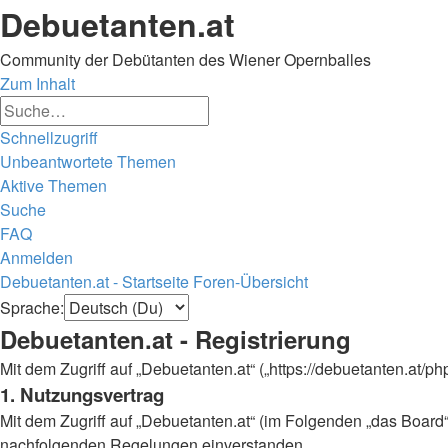
Debuetanten.at
Community der Debütanten des Wiener Opernballes
Zum Inhalt
Erweiterte
Suche
Suche
Schnellzugriff
Unbeantwortete Themen
Aktive Themen
Suche
FAQ
Anmelden
Debuetanten.at - Startseite
Foren-Übersicht
Suche
Sprache:
Debuetanten.at - Registrierung
Mit dem Zugriff auf „Debuetanten.at“ („https://debuetanten.at/
1. Nutzungsvertrag
Mit dem Zugriff auf „Debuetanten.at“ (im Folgenden „das Board“
nachfolgenden Regelungen einverstanden.