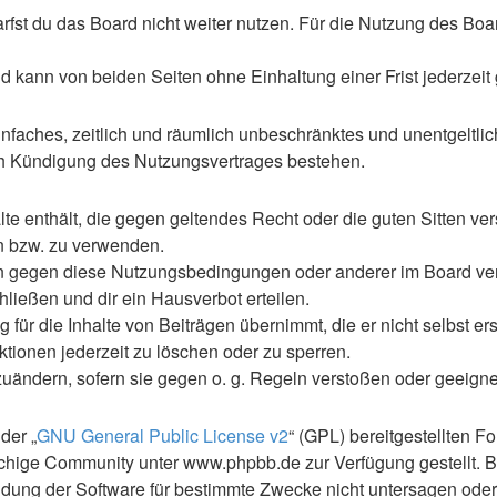
st du das Board nicht weiter nutzen. Für die Nutzung des Boards
 kann von beiden Seiten ohne Einhaltung einer Frist jederzeit
 einfaches, zeitlich und räumlich unbeschränktes und unentgelt
ch Kündigung des Nutzungsvertrages bestehen.
alte enthält, die gegen geltendes Recht oder die guten Sitten ve
en bzw. zu verwenden.
en gegen diese Nutzungsbedingungen oder anderer im Board ve
ließen und dir ein Hausverbot erteilen.
für die Inhalte von Beiträgen übernimmt, die er nicht selbst ers
ktionen jederzeit zu löschen oder zu sperren.
zuändern, sofern sie gegen o. g. Regeln verstoßen oder geeign
der „
GNU General Public License v2
“ (GPL) bereitgestellten 
hige Community unter www.phpbb.de zur Verfügung gestellt. Be
ung der Software für bestimmte Zwecke nicht untersagen oder 