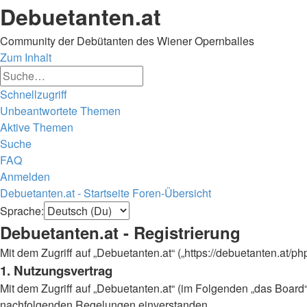
Debuetanten.at
Community der Debütanten des Wiener Opernballes
Zum Inhalt
Erweiterte
Suche
Suche
Schnellzugriff
Unbeantwortete Themen
Aktive Themen
Suche
FAQ
Anmelden
Debuetanten.at - Startseite
Foren-Übersicht
Suche
Sprache:
Debuetanten.at - Registrierung
Mit dem Zugriff auf „Debuetanten.at“ („https://debuetanten.at/
1. Nutzungsvertrag
Mit dem Zugriff auf „Debuetanten.at“ (im Folgenden „das Board“
nachfolgenden Regelungen einverstanden.