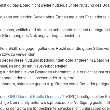
st du das Board nicht weiter nutzen. Für die Nutzung des Boards
 kann von beiden Seiten ohne Einhaltung einer Frist jederzeit
 einfaches, zeitlich und räumlich unbeschränktes und unentgelt
ch Kündigung des Nutzungsvertrages bestehen.
alte enthält, die gegen geltendes Recht oder die guten Sitten ve
en bzw. zu verwenden.
en gegen diese Nutzungsbedingungen oder anderer im Board ve
ließen und dir ein Hausverbot erteilen.
für die Inhalte von Beiträgen übernimmt, die er nicht selbst ers
ktionen jederzeit zu löschen oder zu sperren.
zuändern, sofern sie gegen o. g. Regeln verstoßen oder geeign
der „
GNU General Public License v2
“ (GPL) bereitgestellten 
hige Community unter www.phpbb.de zur Verfügung gestellt. Be
ung der Software für bestimmte Zwecke nicht untersagen oder 