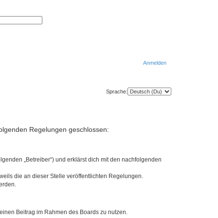
S
E
u
r
c
w
h
e
e
i
t
e
r
Anmelden
t
e
S
u
S
c
Sprache:
h
u
e
c
h
t folgenden Regelungen geschlossen:
e
lgenden „Betreiber“) und erklärst dich mit den nachfolgenden
eils die an dieser Stelle veröffentlichten Regelungen.
erden.
, deinen Beitrag im Rahmen des Boards zu nutzen.