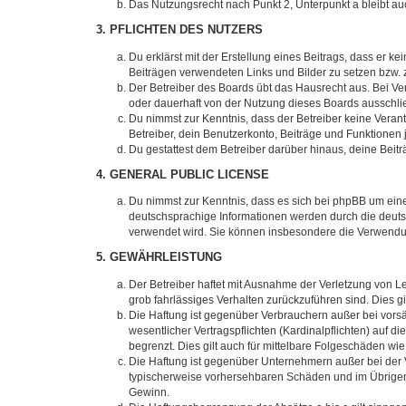
Das Nutzungsrecht nach Punkt 2, Unterpunkt a bleibt 
3. PFLICHTEN DES NUTZERS
Du erklärst mit der Erstellung eines Beitrags, dass er ke
Beiträgen verwendeten Links und Bilder zu setzen bzw.
Der Betreiber des Boards übt das Hausrecht aus. Bei V
oder dauerhaft von der Nutzung dieses Boards ausschlie
Du nimmst zur Kenntnis, dass der Betreiber keine Verantw
Betreiber, dein Benutzerkonto, Beiträge und Funktionen 
Du gestattest dem Betreiber darüber hinaus, deine Beit
4. GENERAL PUBLIC LICENSE
Du nimmst zur Kenntnis, dass es sich bei phpBB um eine
deutschsprachige Informationen werden durch die deuts
verwendet wird. Sie können insbesondere die Verwendun
5. GEWÄHRLEISTUNG
Der Betreiber haftet mit Ausnahme der Verletzung von Le
grob fahrlässiges Verhalten zurückzuführen sind. Dies 
Die Haftung ist gegenüber Verbrauchern außer bei vors
wesentlicher Vertragspflichten (Kardinalpflichten) auf
begrenzt. Dies gilt auch für mittelbare Folgeschäden 
Die Haftung ist gegenüber Unternehmern außer bei der V
typischerweise vorhersehbaren Schäden und im Übrigen 
Gewinn.