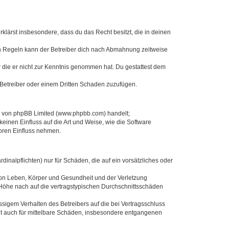
erklärst insbesondere, dass du das Recht besitzt, die in deinen
n Regeln kann der Betreiber dich nach Abmahnung zeitweise
er die er nicht zur Kenntnis genommen hat. Du gestattest dem
 Betreiber oder einem Dritten Schaden zuzufügen.
re von phpBB Limited (www.phpbb.com) handelt;
inen Einfluss auf die Art und Weise, wie die Software
oren Einfluss nehmen.
inalpflichten) nur für Schäden, die auf ein vorsätzliches oder
von Leben, Körper und Gesundheit und der Verletzung
r Höhe nach auf die vertragstypischen Durchschnittsschäden
sigem Verhalten des Betreibers auf die bei Vertragsschluss
lt auch für mittelbare Schäden, insbesondere entgangenen