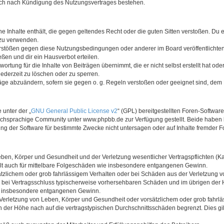
auch nach Kündigung des Nutzungsvertrages bestehen.
ine Inhalte enthält, die gegen geltendes Recht oder die guten Sitten verstoßen. Du 
 zu verwenden.
erstößen gegen diese Nutzungsbedingungen oder anderer im Board veröffentlichte
ßen und dir ein Hausverbot erteilen.
ortung für die Inhalte von Beiträgen übernimmt, die er nicht selbst erstellt hat od
jederzeit zu löschen oder zu sperren.
räge abzuändern, sofern sie gegen o. g. Regeln verstoßen oder geeignet sind, dem
 unter der „
GNU General Public License v2
“ (GPL) bereitgestellten Foren-Softwa
chsprachige Community unter www.phpbb.de zur Verfügung gestellt. Beide haben ke
g der Software für bestimmte Zwecke nicht untersagen oder auf Inhalte fremder F
ben, Körper und Gesundheit und der Verletzung wesentlicher Vertragspflichten (Kard
gilt auch für mittelbare Folgeschäden wie insbesondere entgangenen Gewinn.
ätzlichem oder grob fahrlässigem Verhalten oder bei Schäden aus der Verletzung 
 die bei Vertragsschluss typischerweise vorhersehbaren Schäden und im übrigen de
wie insbesondere entgangenen Gewinn.
erletzung von Leben, Körper und Gesundheit oder vorsätzlichem oder grob fahrläs
der Höhe nach auf die vertragstypischen Durchschnittsschäden begrenzt. Dies gi