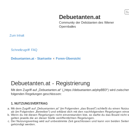
Debuetanten.at
Community der Debütanten des Wiener
Opernballes
Zum Inhalt
Schnellzugriff
FAQ
Debuetanten.at - Startseite
Foren-Übersicht
Debuetanten.at - Registrierung
Mit dem Zugriff auf „Debuetanten.at“ („https://debuetanten.at/phpBB3“) wird zwischen
folgenden Regelungen geschlossen:
1. NUTZUNGSVERTRAG
Mit dem Zugriff auf „Debuetanten.at“ (im Folgenden „das Board“) schließt du einen Nutz
ab (im Folgenden „Betreiber“) und erklärst dich mit den nachfolgenden Regelungen einv
Wenn du mit diesen Regelungen nicht einverstanden bist, so darfst du das Board nicht 
gelten jeweils die an dieser Stelle veröffentlichten Regelungen.
Der Nutzungsvertrag wird auf unbestimmte Zeit geschlossen und kann von beiden Seiten 
gekündigt werden.