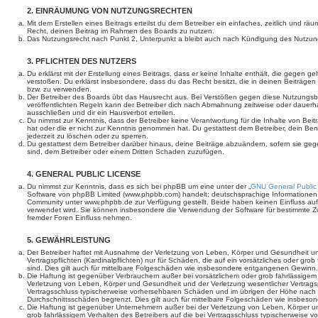
2. EINRÄUMUNG VON NUTZUNGSRECHTEN
Mit dem Erstellen eines Beitrags erteilst du dem Betreiber ein einfaches, zeitlich und r
Recht, deinen Beitrag im Rahmen des Boards zu nutzen.
Das Nutzungsrecht nach Punkt 2, Unterpunkt a bleibt auch nach Kündigung des Nutzun
3. PFLICHTEN DES NUTZERS
Du erklärst mit der Erstellung eines Beitrags, dass er keine Inhalte enthält, die gegen g
verstoßen. Du erklärst insbesondere, dass du das Recht besitzt, die in deinen Beiträge
bzw. zu verwenden.
Der Betreiber des Boards übt das Hausrecht aus. Bei Verstößen gegen diese Nutzungs
veröffentlichten Regeln kann der Betreiber dich nach Abmahnung zeitweise oder dauerh
ausschließen und dir ein Hausverbot erteilen.
Du nimmst zur Kenntnis, dass der Betreiber keine Verantwortung für die Inhalte von Beiträ
hat oder die er nicht zur Kenntnis genommen hat. Du gestattest dem Betreiber, dein Be
jederzeit zu löschen oder zu sperren.
Du gestattest dem Betreiber darüber hinaus, deine Beiträge abzuändern, sofern sie geg
sind, dem Betreiber oder einem Dritten Schaden zuzufügen.
4. GENERAL PUBLIC LICENSE
Du nimmst zur Kenntnis, dass es sich bei phpBB um eine unter der „
GNU General Public
Software von phpBB Limited (www.phpbb.com) handelt; deutschsprachige Informationen
Community unter www.phpbb.de zur Verfügung gestellt. Beide haben keinen Einfluss auf 
verwendet wird. Sie können insbesondere die Verwendung der Software für bestimmte Zw
fremder Foren Einfluss nehmen.
5. GEWÄHRLEISTUNG
Der Betreiber haftet mit Ausnahme der Verletzung von Leben, Körper und Gesundheit un
Vertragspflichten (Kardinalpflichten) nur für Schäden, die auf ein vorsätzliches oder gro
sind. Dies gilt auch für mittelbare Folgeschäden wie insbesondere entgangenen Gewinn.
Die Haftung ist gegenüber Verbrauchern außer bei vorsätzlichem oder grob fahrlässige
Verletzung von Leben, Körper und Gesundheit und der Verletzung wesentlicher Vertragspfl
Vertragsschluss typischerweise vorhersehbaren Schäden und im übrigen der Höhe nach a
Durchschnittsschäden begrenzt. Dies gilt auch für mittelbare Folgeschäden wie insbe
Die Haftung ist gegenüber Unternehmern außer bei der Verletzung von Leben, Körper u
grob fahrlässigem Verhalten des Betreibers auf die bei Vertragsschluss typischerweise