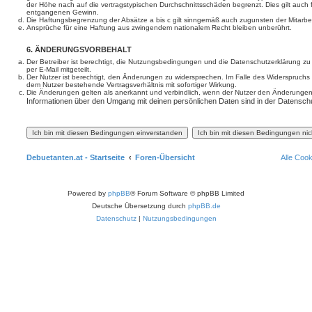
der Höhe nach auf die vertragstypischen Durchschnittsschäden begrenzt. Dies gilt auch
entgangenen Gewinn.
Die Haftungsbegrenzung der Absätze a bis c gilt sinngemäß auch zugunsten der Mitarbeit
Ansprüche für eine Haftung aus zwingendem nationalem Recht bleiben unberührt.
6. ÄNDERUNGSVORBEHALT
Der Betreiber ist berechtigt, die Nutzungsbedingungen und die Datenschutzerklärung z
per E-Mail mitgeteilt.
Der Nutzer ist berechtigt, den Änderungen zu widersprechen. Im Falle des Widerspruchs
dem Nutzer bestehende Vertragsverhältnis mit sofortiger Wirkung.
Die Änderungen gelten als anerkannt und verbindlich, wenn der Nutzer den Änderungen
Informationen über den Umgang mit deinen persönlichen Daten sind in der Datenschu
Debuetanten.at - Startseite
Foren-Übersicht
Alle Coo
Powered by
phpBB
® Forum Software © phpBB Limited
Deutsche Übersetzung durch
phpBB.de
Datenschutz
|
Nutzungsbedingungen