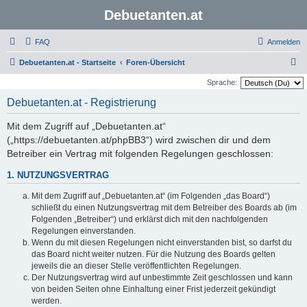
Debuetanten.at
FAQ
Anmelden
S
Debuetanten.at - Startseite
Foren-Übersicht
u
Sprache:
c
Debuetanten.at - Registrierung
h
Mit dem Zugriff auf „Debuetanten.at“
e
(„https://debuetanten.at/phpBB3“) wird zwischen dir und dem
Betreiber ein Vertrag mit folgenden Regelungen geschlossen:
1. NUTZUNGSVERTRAG
Mit dem Zugriff auf „Debuetanten.at“ (im Folgenden „das Board“)
schließt du einen Nutzungsvertrag mit dem Betreiber des Boards ab (im
Folgenden „Betreiber“) und erklärst dich mit den nachfolgenden
Regelungen einverstanden.
Wenn du mit diesen Regelungen nicht einverstanden bist, so darfst du
das Board nicht weiter nutzen. Für die Nutzung des Boards gelten
jeweils die an dieser Stelle veröffentlichten Regelungen.
Der Nutzungsvertrag wird auf unbestimmte Zeit geschlossen und kann
von beiden Seiten ohne Einhaltung einer Frist jederzeit gekündigt
werden.