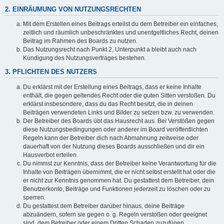
2. EINRÄUMUNG VON NUTZUNGSRECHTEN
Mit dem Erstellen eines Beitrags erteilst du dem Betreiber ein einfaches,
zeitlich und räumlich unbeschränktes und unentgeltliches Recht, deinen
Beitrag im Rahmen des Boards zu nutzen.
Das Nutzungsrecht nach Punkt 2, Unterpunkt a bleibt auch nach
Kündigung des Nutzungsvertrages bestehen.
3. PFLICHTEN DES NUTZERS
Du erklärst mit der Erstellung eines Beitrags, dass er keine Inhalte
enthält, die gegen geltendes Recht oder die guten Sitten verstoßen. Du
erklärst insbesondere, dass du das Recht besitzt, die in deinen
Beiträgen verwendeten Links und Bilder zu setzen bzw. zu verwenden.
Der Betreiber des Boards übt das Hausrecht aus. Bei Verstößen gegen
diese Nutzungsbedingungen oder anderer im Board veröffentlichten
Regeln kann der Betreiber dich nach Abmahnung zeitweise oder
dauerhaft von der Nutzung dieses Boards ausschließen und dir ein
Hausverbot erteilen.
Du nimmst zur Kenntnis, dass der Betreiber keine Verantwortung für die
Inhalte von Beiträgen übernimmt, die er nicht selbst erstellt hat oder die
er nicht zur Kenntnis genommen hat. Du gestattest dem Betreiber, dein
Benutzerkonto, Beiträge und Funktionen jederzeit zu löschen oder zu
sperren.
Du gestattest dem Betreiber darüber hinaus, deine Beiträge
abzuändern, sofern sie gegen o. g. Regeln verstoßen oder geeignet
sind, dem Betreiber oder einem Dritten Schaden zuzufügen.