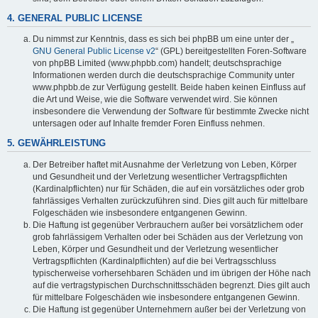
4. GENERAL PUBLIC LICENSE
Du nimmst zur Kenntnis, dass es sich bei phpBB um eine unter der „
GNU General Public License v2
“ (GPL) bereitgestellten Foren-Software
von phpBB Limited (www.phpbb.com) handelt; deutschsprachige
Informationen werden durch die deutschsprachige Community unter
www.phpbb.de zur Verfügung gestellt. Beide haben keinen Einfluss auf
die Art und Weise, wie die Software verwendet wird. Sie können
insbesondere die Verwendung der Software für bestimmte Zwecke nicht
untersagen oder auf Inhalte fremder Foren Einfluss nehmen.
5. GEWÄHRLEISTUNG
Der Betreiber haftet mit Ausnahme der Verletzung von Leben, Körper
und Gesundheit und der Verletzung wesentlicher Vertragspflichten
(Kardinalpflichten) nur für Schäden, die auf ein vorsätzliches oder grob
fahrlässiges Verhalten zurückzuführen sind. Dies gilt auch für mittelbare
Folgeschäden wie insbesondere entgangenen Gewinn.
Die Haftung ist gegenüber Verbrauchern außer bei vorsätzlichem oder
grob fahrlässigem Verhalten oder bei Schäden aus der Verletzung von
Leben, Körper und Gesundheit und der Verletzung wesentlicher
Vertragspflichten (Kardinalpflichten) auf die bei Vertragsschluss
typischerweise vorhersehbaren Schäden und im übrigen der Höhe nach
auf die vertragstypischen Durchschnittsschäden begrenzt. Dies gilt auch
für mittelbare Folgeschäden wie insbesondere entgangenen Gewinn.
Die Haftung ist gegenüber Unternehmern außer bei der Verletzung von