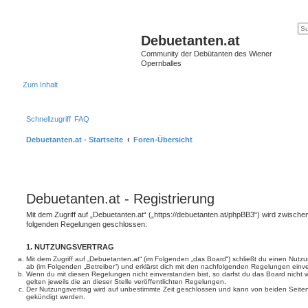
Debuetanten.at
Community der Debütanten des Wiener
Opernballes
Zum Inhalt
Schnellzugriff
FAQ
Debuetanten.at - Startseite
Foren-Übersicht
Debuetanten.at - Registrierung
Mit dem Zugriff auf „Debuetanten.at“ („https://debuetanten.at/phpBB3“) wird zwischen
folgenden Regelungen geschlossen:
1. NUTZUNGSVERTRAG
Mit dem Zugriff auf „Debuetanten.at“ (im Folgenden „das Board“) schließt du einen Nutz
ab (im Folgenden „Betreiber“) und erklärst dich mit den nachfolgenden Regelungen einv
Wenn du mit diesen Regelungen nicht einverstanden bist, so darfst du das Board nicht 
gelten jeweils die an dieser Stelle veröffentlichten Regelungen.
Der Nutzungsvertrag wird auf unbestimmte Zeit geschlossen und kann von beiden Seiten 
gekündigt werden.