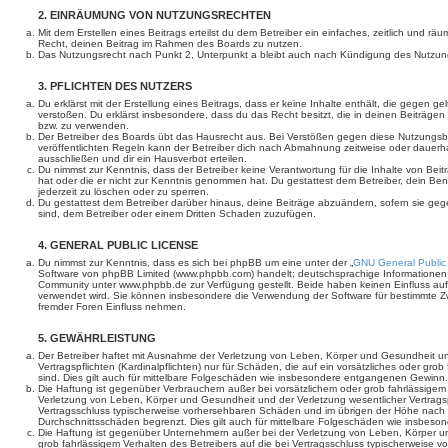
2. EINRÄUMUNG VON NUTZUNGSRECHTEN
Mit dem Erstellen eines Beitrags erteilst du dem Betreiber ein einfaches, zeitlich und r
Recht, deinen Beitrag im Rahmen des Boards zu nutzen.
Das Nutzungsrecht nach Punkt 2, Unterpunkt a bleibt auch nach Kündigung des Nutzun
3. PFLICHTEN DES NUTZERS
Du erklärst mit der Erstellung eines Beitrags, dass er keine Inhalte enthält, die gegen g
verstoßen. Du erklärst insbesondere, dass du das Recht besitzt, die in deinen Beiträge
bzw. zu verwenden.
Der Betreiber des Boards übt das Hausrecht aus. Bei Verstößen gegen diese Nutzungs
veröffentlichten Regeln kann der Betreiber dich nach Abmahnung zeitweise oder dauerh
ausschließen und dir ein Hausverbot erteilen.
Du nimmst zur Kenntnis, dass der Betreiber keine Verantwortung für die Inhalte von Beiträ
hat oder die er nicht zur Kenntnis genommen hat. Du gestattest dem Betreiber, dein Be
jederzeit zu löschen oder zu sperren.
Du gestattest dem Betreiber darüber hinaus, deine Beiträge abzuändern, sofern sie geg
sind, dem Betreiber oder einem Dritten Schaden zuzufügen.
4. GENERAL PUBLIC LICENSE
Du nimmst zur Kenntnis, dass es sich bei phpBB um eine unter der „
GNU General Public
Software von phpBB Limited (www.phpbb.com) handelt; deutschsprachige Informationen
Community unter www.phpbb.de zur Verfügung gestellt. Beide haben keinen Einfluss auf 
verwendet wird. Sie können insbesondere die Verwendung der Software für bestimmte Zw
fremder Foren Einfluss nehmen.
5. GEWÄHRLEISTUNG
Der Betreiber haftet mit Ausnahme der Verletzung von Leben, Körper und Gesundheit un
Vertragspflichten (Kardinalpflichten) nur für Schäden, die auf ein vorsätzliches oder gro
sind. Dies gilt auch für mittelbare Folgeschäden wie insbesondere entgangenen Gewinn.
Die Haftung ist gegenüber Verbrauchern außer bei vorsätzlichem oder grob fahrlässige
Verletzung von Leben, Körper und Gesundheit und der Verletzung wesentlicher Vertragspfl
Vertragsschluss typischerweise vorhersehbaren Schäden und im übrigen der Höhe nach a
Durchschnittsschäden begrenzt. Dies gilt auch für mittelbare Folgeschäden wie insbe
Die Haftung ist gegenüber Unternehmern außer bei der Verletzung von Leben, Körper u
grob fahrlässigem Verhalten des Betreibers auf die bei Vertragsschluss typischerweise