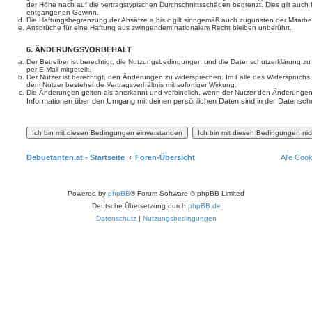
der Höhe nach auf die vertragstypischen Durchschnittsschäden begrenzt. Dies gilt auch
entgangenen Gewinn.
Die Haftungsbegrenzung der Absätze a bis c gilt sinngemäß auch zugunsten der Mitarbeit
Ansprüche für eine Haftung aus zwingendem nationalem Recht bleiben unberührt.
6. ÄNDERUNGSVORBEHALT
Der Betreiber ist berechtigt, die Nutzungsbedingungen und die Datenschutzerklärung z
per E-Mail mitgeteilt.
Der Nutzer ist berechtigt, den Änderungen zu widersprechen. Im Falle des Widerspruchs
dem Nutzer bestehende Vertragsverhältnis mit sofortiger Wirkung.
Die Änderungen gelten als anerkannt und verbindlich, wenn der Nutzer den Änderungen
Informationen über den Umgang mit deinen persönlichen Daten sind in der Datenschu
Debuetanten.at - Startseite
Foren-Übersicht
Alle Coo
Powered by
phpBB
® Forum Software © phpBB Limited
Deutsche Übersetzung durch
phpBB.de
Datenschutz
|
Nutzungsbedingungen