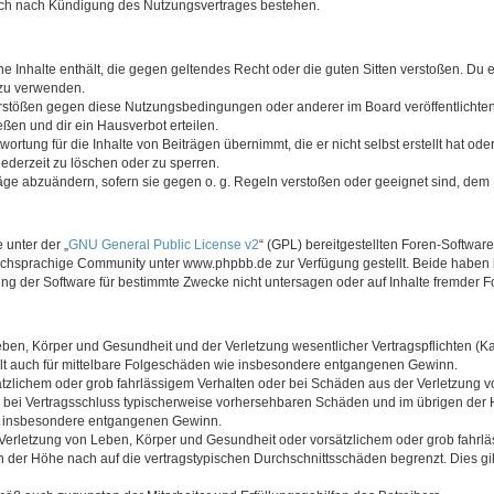
auch nach Kündigung des Nutzungsvertrages bestehen.
ine Inhalte enthält, die gegen geltendes Recht oder die guten Sitten verstoßen. Du 
 zu verwenden.
erstößen gegen diese Nutzungsbedingungen oder anderer im Board veröffentlichte
ßen und dir ein Hausverbot erteilen.
ortung für die Inhalte von Beiträgen übernimmt, die er nicht selbst erstellt hat od
jederzeit zu löschen oder zu sperren.
räge abzuändern, sofern sie gegen o. g. Regeln verstoßen oder geeignet sind, dem
 unter der „
GNU General Public License v2
“ (GPL) bereitgestellten Foren-Softwa
chsprachige Community unter www.phpbb.de zur Verfügung gestellt. Beide haben ke
g der Software für bestimmte Zwecke nicht untersagen oder auf Inhalte fremder F
ben, Körper und Gesundheit und der Verletzung wesentlicher Vertragspflichten (Kard
gilt auch für mittelbare Folgeschäden wie insbesondere entgangenen Gewinn.
ätzlichem oder grob fahrlässigem Verhalten oder bei Schäden aus der Verletzung 
 die bei Vertragsschluss typischerweise vorhersehbaren Schäden und im übrigen de
wie insbesondere entgangenen Gewinn.
erletzung von Leben, Körper und Gesundheit oder vorsätzlichem oder grob fahrläs
der Höhe nach auf die vertragstypischen Durchschnittsschäden begrenzt. Dies gi