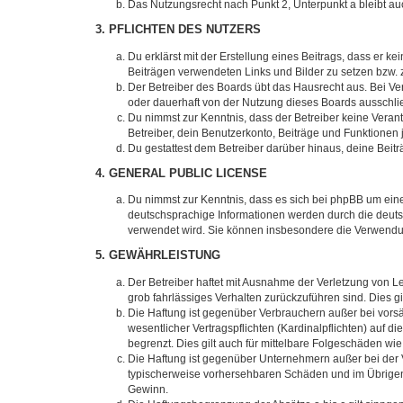
Das Nutzungsrecht nach Punkt 2, Unterpunkt a bleibt 
3. PFLICHTEN DES NUTZERS
Du erklärst mit der Erstellung eines Beitrags, dass er ke
Beiträgen verwendeten Links und Bilder zu setzen bzw.
Der Betreiber des Boards übt das Hausrecht aus. Bei V
oder dauerhaft von der Nutzung dieses Boards ausschlie
Du nimmst zur Kenntnis, dass der Betreiber keine Verantw
Betreiber, dein Benutzerkonto, Beiträge und Funktionen 
Du gestattest dem Betreiber darüber hinaus, deine Beit
4. GENERAL PUBLIC LICENSE
Du nimmst zur Kenntnis, dass es sich bei phpBB um eine
deutschsprachige Informationen werden durch die deuts
verwendet wird. Sie können insbesondere die Verwendun
5. GEWÄHRLEISTUNG
Der Betreiber haftet mit Ausnahme der Verletzung von Le
grob fahrlässiges Verhalten zurückzuführen sind. Dies 
Die Haftung ist gegenüber Verbrauchern außer bei vors
wesentlicher Vertragspflichten (Kardinalpflichten) auf
begrenzt. Dies gilt auch für mittelbare Folgeschäden 
Die Haftung ist gegenüber Unternehmern außer bei der V
typischerweise vorhersehbaren Schäden und im Übrigen 
Gewinn.