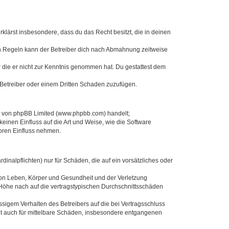
erklärst insbesondere, dass du das Recht besitzt, die in deinen
n Regeln kann der Betreiber dich nach Abmahnung zeitweise
er die er nicht zur Kenntnis genommen hat. Du gestattest dem
 Betreiber oder einem Dritten Schaden zuzufügen.
re von phpBB Limited (www.phpbb.com) handelt;
inen Einfluss auf die Art und Weise, wie die Software
oren Einfluss nehmen.
inalpflichten) nur für Schäden, die auf ein vorsätzliches oder
von Leben, Körper und Gesundheit und der Verletzung
r Höhe nach auf die vertragstypischen Durchschnittsschäden
sigem Verhalten des Betreibers auf die bei Vertragsschluss
lt auch für mittelbare Schäden, insbesondere entgangenen