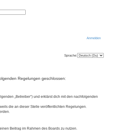
S
E
u
r
c
w
h
e
e
i
t
e
r
Anmelden
t
e
S
u
S
c
Sprache:
h
u
e
c
h
t folgenden Regelungen geschlossen:
e
lgenden „Betreiber“) und erklärst dich mit den nachfolgenden
eils die an dieser Stelle veröffentlichten Regelungen.
erden.
, deinen Beitrag im Rahmen des Boards zu nutzen.