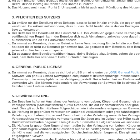
Mit dem Erstellen eines Beitrags erteilst du dem Betreiber ein einfaches, zeitlich und r
Recht, deinen Beitrag im Rahmen des Boards zu nutzen.
Das Nutzungsrecht nach Punkt 2, Unterpunkt a bleibt auch nach Kündigung des Nutzun
3. PFLICHTEN DES NUTZERS
Du erklärst mit der Erstellung eines Beitrags, dass er keine Inhalte enthält, die gegen g
verstoßen. Du erklärst insbesondere, dass du das Recht besitzt, die in deinen Beiträge
bzw. zu verwenden.
Der Betreiber des Boards übt das Hausrecht aus. Bei Verstößen gegen diese Nutzungs
veröffentlichten Regeln kann der Betreiber dich nach Abmahnung zeitweise oder dauerh
ausschließen und dir ein Hausverbot erteilen.
Du nimmst zur Kenntnis, dass der Betreiber keine Verantwortung für die Inhalte von Beiträ
hat oder die er nicht zur Kenntnis genommen hat. Du gestattest dem Betreiber, dein Be
jederzeit zu löschen oder zu sperren.
Du gestattest dem Betreiber darüber hinaus, deine Beiträge abzuändern, sofern sie geg
sind, dem Betreiber oder einem Dritten Schaden zuzufügen.
4. GENERAL PUBLIC LICENSE
Du nimmst zur Kenntnis, dass es sich bei phpBB um eine unter der „
GNU General Public
Software von phpBB Limited (www.phpbb.com) handelt; deutschsprachige Informationen
Community unter www.phpbb.de zur Verfügung gestellt. Beide haben keinen Einfluss auf 
verwendet wird. Sie können insbesondere die Verwendung der Software für bestimmte Zw
fremder Foren Einfluss nehmen.
5. GEWÄHRLEISTUNG
Der Betreiber haftet mit Ausnahme der Verletzung von Leben, Körper und Gesundheit un
Vertragspflichten (Kardinalpflichten) nur für Schäden, die auf ein vorsätzliches oder gro
sind. Dies gilt auch für mittelbare Folgeschäden wie insbesondere entgangenen Gewinn.
Die Haftung ist gegenüber Verbrauchern außer bei vorsätzlichem oder grob fahrlässige
Verletzung von Leben, Körper und Gesundheit und der Verletzung wesentlicher Vertragspfl
Vertragsschluss typischerweise vorhersehbaren Schäden und im übrigen der Höhe nach a
Durchschnittsschäden begrenzt. Dies gilt auch für mittelbare Folgeschäden wie insbe
Die Haftung ist gegenüber Unternehmern außer bei der Verletzung von Leben, Körper u
grob fahrlässigem Verhalten des Betreibers auf die bei Vertragsschluss typischerweise
der Höhe nach auf die vertragstypischen Durchschnittsschäden begrenzt. Dies gilt auch
entgangenen Gewinn.
Die Haftungsbegrenzung der Absätze a bis c gilt sinngemäß auch zugunsten der Mitarbeit