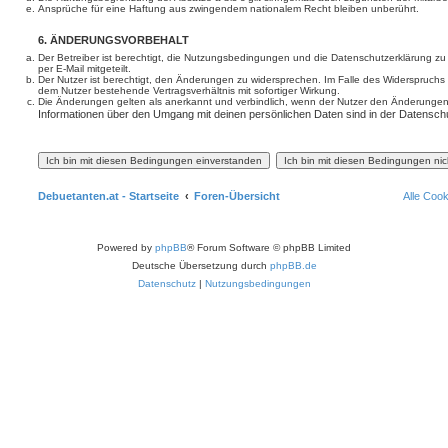
Ansprüche für eine Haftung aus zwingendem nationalem Recht bleiben unberührt.
6. ÄNDERUNGSVORBEHALT
Der Betreiber ist berechtigt, die Nutzungsbedingungen und die Datenschutzerklärung z
per E-Mail mitgeteilt.
Der Nutzer ist berechtigt, den Änderungen zu widersprechen. Im Falle des Widerspruchs
dem Nutzer bestehende Vertragsverhältnis mit sofortiger Wirkung.
Die Änderungen gelten als anerkannt und verbindlich, wenn der Nutzer den Änderungen
Informationen über den Umgang mit deinen persönlichen Daten sind in der Datenschu
Debuetanten.at - Startseite
Foren-Übersicht
Alle Coo
Powered by
phpBB
® Forum Software © phpBB Limited
Deutsche Übersetzung durch
phpBB.de
Datenschutz
|
Nutzungsbedingungen