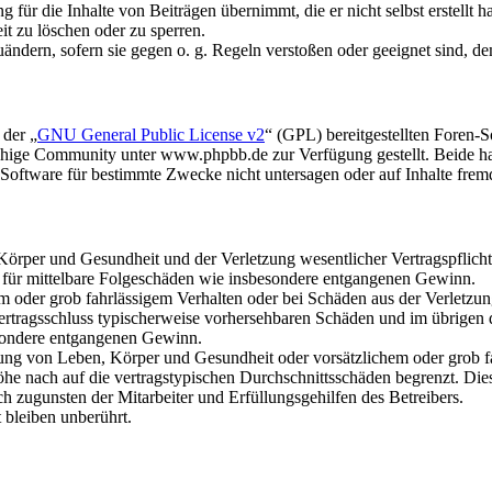
für die Inhalte von Beiträgen übernimmt, die er nicht selbst erstellt 
it zu löschen oder zu sperren.
uändern, sofern sie gegen o. g. Regeln verstoßen oder geeignet sind, 
 der „
GNU General Public License v2
“ (GPL) bereitgestellten Foren
hige Community unter www.phpbb.de zur Verfügung gestellt. Beide hab
oftware für bestimmte Zwecke nicht untersagen oder auf Inhalte frem
rper und Gesundheit und der Verletzung wesentlicher Vertragspflichten
ch für mittelbare Folgeschäden wie insbesondere entgangenen Gewinn.
em oder grob fahrlässigem Verhalten oder bei Schäden aus der Verletz
i Vertragsschluss typischerweise vorhersehbaren Schäden und im übrigen
besondere entgangenen Gewinn.
ng von Leben, Körper und Gesundheit oder vorsätzlichem oder grob fah
e nach auf die vertragstypischen Durchschnittsschäden begrenzt. Dies
h zugunsten der Mitarbeiter und Erfüllungsgehilfen des Betreibers.
bleiben unberührt.