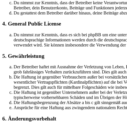
Du nimmst zur Kenntnis, dass der Betreiber keine Verantwortung 
Betreiber, dein Benutzerkonto, Beiträge und Funktionen jederze
Du gestattest dem Betreiber darüber hinaus, deine Beiträge abz
4. General Public License
Du nimmst zur Kenntnis, dass es sich bei phpBB um eine unter
deutschsprachige Informationen werden durch die deutschsprac
verwendet wird. Sie können insbesondere die Verwendung der S
5. Gewährleistung
Der Betreiber haftet mit Ausnahme der Verletzung von Leben, Kö
grob fahrlässiges Verhalten zurückzuführen sind. Dies gilt au
Die Haftung ist gegenüber Verbrauchern außer bei vorsätzlich
wesentlicher Vertragspflichten (Kardinalpflichten) auf die be
begrenzt. Dies gilt auch für mittelbare Folgeschäden wie ins
Die Haftung ist gegenüber Unternehmern außer bei der Verletzu
typischerweise vorhersehbaren Schäden und im Übrigen der Höh
Die Haftungsbegrenzung der Absätze a bis c gilt sinngemäß auc
Ansprüche für eine Haftung aus zwingendem nationalem Recht 
6. Änderungsvorbehalt