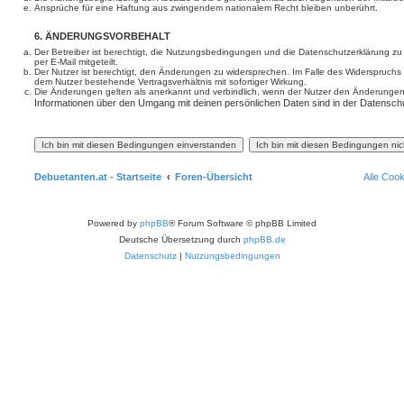
Ansprüche für eine Haftung aus zwingendem nationalem Recht bleiben unberührt.
6. ÄNDERUNGSVORBEHALT
Der Betreiber ist berechtigt, die Nutzungsbedingungen und die Datenschutzerklärung z
per E-Mail mitgeteilt.
Der Nutzer ist berechtigt, den Änderungen zu widersprechen. Im Falle des Widerspruchs
dem Nutzer bestehende Vertragsverhältnis mit sofortiger Wirkung.
Die Änderungen gelten als anerkannt und verbindlich, wenn der Nutzer den Änderungen
Informationen über den Umgang mit deinen persönlichen Daten sind in der Datenschu
Debuetanten.at - Startseite
Foren-Übersicht
Alle Coo
Powered by
phpBB
® Forum Software © phpBB Limited
Deutsche Übersetzung durch
phpBB.de
Datenschutz
|
Nutzungsbedingungen