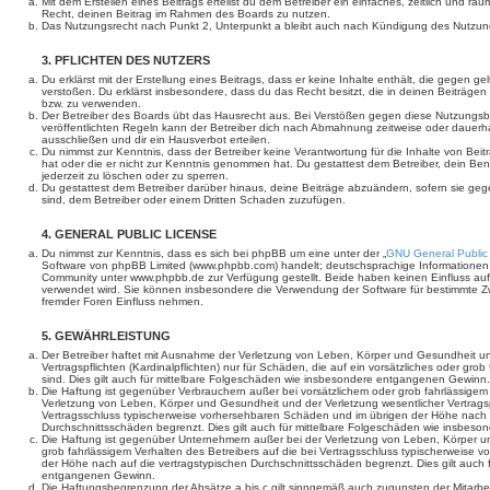
Mit dem Erstellen eines Beitrags erteilst du dem Betreiber ein einfaches, zeitlich und r
Recht, deinen Beitrag im Rahmen des Boards zu nutzen.
Das Nutzungsrecht nach Punkt 2, Unterpunkt a bleibt auch nach Kündigung des Nutzun
3. PFLICHTEN DES NUTZERS
Du erklärst mit der Erstellung eines Beitrags, dass er keine Inhalte enthält, die gegen g
verstoßen. Du erklärst insbesondere, dass du das Recht besitzt, die in deinen Beiträge
bzw. zu verwenden.
Der Betreiber des Boards übt das Hausrecht aus. Bei Verstößen gegen diese Nutzungs
veröffentlichten Regeln kann der Betreiber dich nach Abmahnung zeitweise oder dauerh
ausschließen und dir ein Hausverbot erteilen.
Du nimmst zur Kenntnis, dass der Betreiber keine Verantwortung für die Inhalte von Beiträ
hat oder die er nicht zur Kenntnis genommen hat. Du gestattest dem Betreiber, dein Be
jederzeit zu löschen oder zu sperren.
Du gestattest dem Betreiber darüber hinaus, deine Beiträge abzuändern, sofern sie geg
sind, dem Betreiber oder einem Dritten Schaden zuzufügen.
4. GENERAL PUBLIC LICENSE
Du nimmst zur Kenntnis, dass es sich bei phpBB um eine unter der „
GNU General Public
Software von phpBB Limited (www.phpbb.com) handelt; deutschsprachige Informationen
Community unter www.phpbb.de zur Verfügung gestellt. Beide haben keinen Einfluss auf 
verwendet wird. Sie können insbesondere die Verwendung der Software für bestimmte Zw
fremder Foren Einfluss nehmen.
5. GEWÄHRLEISTUNG
Der Betreiber haftet mit Ausnahme der Verletzung von Leben, Körper und Gesundheit un
Vertragspflichten (Kardinalpflichten) nur für Schäden, die auf ein vorsätzliches oder gro
sind. Dies gilt auch für mittelbare Folgeschäden wie insbesondere entgangenen Gewinn.
Die Haftung ist gegenüber Verbrauchern außer bei vorsätzlichem oder grob fahrlässige
Verletzung von Leben, Körper und Gesundheit und der Verletzung wesentlicher Vertragspfl
Vertragsschluss typischerweise vorhersehbaren Schäden und im übrigen der Höhe nach a
Durchschnittsschäden begrenzt. Dies gilt auch für mittelbare Folgeschäden wie insbe
Die Haftung ist gegenüber Unternehmern außer bei der Verletzung von Leben, Körper u
grob fahrlässigem Verhalten des Betreibers auf die bei Vertragsschluss typischerweise
der Höhe nach auf die vertragstypischen Durchschnittsschäden begrenzt. Dies gilt auch
entgangenen Gewinn.
Die Haftungsbegrenzung der Absätze a bis c gilt sinngemäß auch zugunsten der Mitarbeit