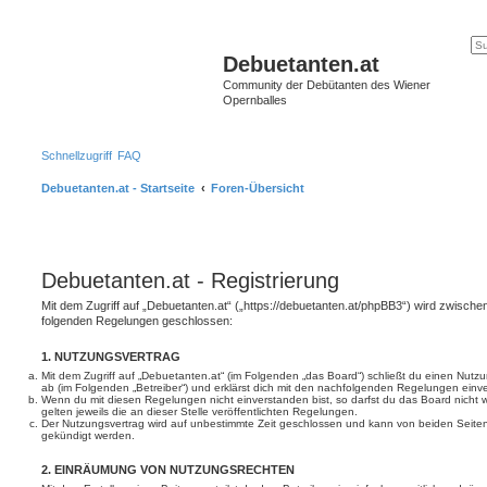
Debuetanten.at
Community der Debütanten des Wiener
Opernballes
Schnellzugriff
FAQ
Debuetanten.at - Startseite
Foren-Übersicht
Debuetanten.at - Registrierung
Mit dem Zugriff auf „Debuetanten.at“ („https://debuetanten.at/phpBB3“) wird zwischen
folgenden Regelungen geschlossen:
1. NUTZUNGSVERTRAG
Mit dem Zugriff auf „Debuetanten.at“ (im Folgenden „das Board“) schließt du einen Nutz
ab (im Folgenden „Betreiber“) und erklärst dich mit den nachfolgenden Regelungen einv
Wenn du mit diesen Regelungen nicht einverstanden bist, so darfst du das Board nicht 
gelten jeweils die an dieser Stelle veröffentlichten Regelungen.
Der Nutzungsvertrag wird auf unbestimmte Zeit geschlossen und kann von beiden Seiten 
gekündigt werden.
2. EINRÄUMUNG VON NUTZUNGSRECHTEN