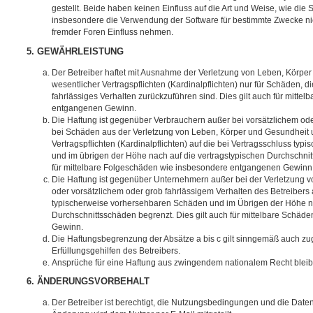
gestellt. Beide haben keinen Einfluss auf die Art und Weise, wie die
insbesondere die Verwendung der Software für bestimmte Zwecke nic
fremder Foren Einfluss nehmen.
5. GEWÄHRLEISTUNG
Der Betreiber haftet mit Ausnahme der Verletzung von Leben, Körpe
wesentlicher Vertragspflichten (Kardinalpflichten) nur für Schäden, di
fahrlässiges Verhalten zurückzuführen sind. Dies gilt auch für mitt
entgangenen Gewinn.
Die Haftung ist gegenüber Verbrauchern außer bei vorsätzlichem ode
bei Schäden aus der Verletzung von Leben, Körper und Gesundheit u
Vertragspflichten (Kardinalpflichten) auf die bei Vertragsschluss t
und im übrigen der Höhe nach auf die vertragstypischen Durchschnit
für mittelbare Folgeschäden wie insbesondere entgangenen Gewinn
Die Haftung ist gegenüber Unternehmern außer bei der Verletzung 
oder vorsätzlichem oder grob fahrlässigem Verhalten des Betreibers 
typischerweise vorhersehbaren Schäden und im Übrigen der Höhe na
Durchschnittsschäden begrenzt. Dies gilt auch für mittelbare Schä
Gewinn.
Die Haftungsbegrenzung der Absätze a bis c gilt sinngemäß auch zug
Erfüllungsgehilfen des Betreibers.
Ansprüche für eine Haftung aus zwingendem nationalem Recht bleib
6. ÄNDERUNGSVORBEHALT
Der Betreiber ist berechtigt, die Nutzungsbedingungen und die Date