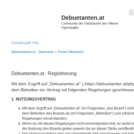
Debuetanten.at
Community der Debütanten des Wiener
Opernballes
Schnellzugriff
FAQ
Debuetanten.at - Startseite
Foren-Übersicht
Debuetanten.at - Registrierung
Mit dem Zugriff auf „Debuetanten.at“ („https://debuetanten.at/ph
dem Betreiber ein Vertrag mit folgenden Regelungen geschlosse
1. NUTZUNGSVERTRAG
Mit dem Zugriff auf „Debuetanten.at“ (im Folgenden „das Board“) sch
dem Betreiber des Boards ab (im Folgenden „Betreiber“) und erklärs
Regelungen einverstanden.
Wenn du mit diesen Regelungen nicht einverstanden bist, so darfst d
die Nutzung des Boards gelten jeweils die an dieser Stelle veröffent
Der Nutzungsvertrag wird auf unbestimmte Zeit geschlossen und ka