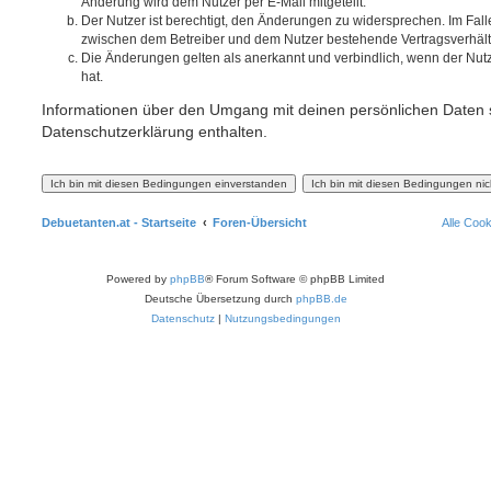
Änderung wird dem Nutzer per E-Mail mitgeteilt.
Der Nutzer ist berechtigt, den Änderungen zu widersprechen. Im Fall
zwischen dem Betreiber und dem Nutzer bestehende Vertragsverhältni
Die Änderungen gelten als anerkannt und verbindlich, wenn der Nu
hat.
Informationen über den Umgang mit deinen persönlichen Daten s
Datenschutzerklärung enthalten.
Debuetanten.at - Startseite
Foren-Übersicht
Alle Coo
Powered by
phpBB
® Forum Software © phpBB Limited
Deutsche Übersetzung durch
phpBB.de
Datenschutz
|
Nutzungsbedingungen