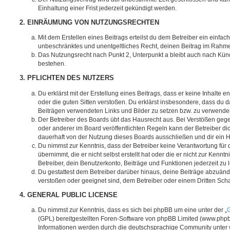
Einhaltung einer Frist jederzeit gekündigt werden.
2. EINRÄUMUNG VON NUTZUNGSRECHTEN
Mit dem Erstellen eines Beitrags erteilst du dem Betreiber ein einfach
unbeschränktes und unentgeltliches Recht, deinen Beitrag im Rahm
Das Nutzungsrecht nach Punkt 2, Unterpunkt a bleibt auch nach Kü
bestehen.
3. PFLICHTEN DES NUTZERS
Du erklärst mit der Erstellung eines Beitrags, dass er keine Inhalte e
oder die guten Sitten verstoßen. Du erklärst insbesondere, dass du da
Beiträgen verwendeten Links und Bilder zu setzen bzw. zu verwende
Der Betreiber des Boards übt das Hausrecht aus. Bei Verstößen g
oder anderer im Board veröffentlichten Regeln kann der Betreiber 
dauerhaft von der Nutzung dieses Boards ausschließen und dir ein H
Du nimmst zur Kenntnis, dass der Betreiber keine Verantwortung für d
übernimmt, die er nicht selbst erstellt hat oder die er nicht zur Ken
Betreiber, dein Benutzerkonto, Beiträge und Funktionen jederzeit zu 
Du gestattest dem Betreiber darüber hinaus, deine Beiträge abzuände
verstoßen oder geeignet sind, dem Betreiber oder einem Dritten Sc
4. GENERAL PUBLIC LICENSE
Du nimmst zur Kenntnis, dass es sich bei phpBB um eine unter der „
G
(GPL) bereitgestellten Foren-Software von phpBB Limited (www.php
Informationen werden durch die deutschsprachige Community unter