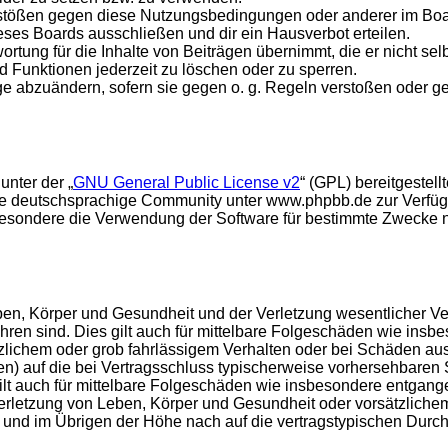
rstößen gegen diese Nutzungsbedingungen oder anderer im Board
ses Boards ausschließen und dir ein Hausverbot erteilen.
rtung für die Inhalte von Beiträgen übernimmt, die er nicht selb
d Funktionen jederzeit zu löschen oder zu sperren.
äge abzuändern, sofern sie gegen o. g. Regeln verstoßen oder g
unter der „
GNU General Public License v2
“ (GPL) bereitgeste
e deutschsprachige Community unter www.phpbb.de zur Verfügun
esondere die Verwendung der Software für bestimmte Zwecke nic
en, Körper und Gesundheit und der Verletzung wesentlicher Vertr
führen sind. Dies gilt auch für mittelbare Folgeschäden wie in
tzlichem oder grob fahrlässigem Verhalten oder bei Schäden au
hten) auf die bei Vertragsschluss typischerweise vorhersehbare
gilt auch für mittelbare Folgeschäden wie insbesondere entgan
rletzung von Leben, Körper und Gesundheit oder vorsätzlichem 
nd im Übrigen der Höhe nach auf die vertragstypischen Durchsc