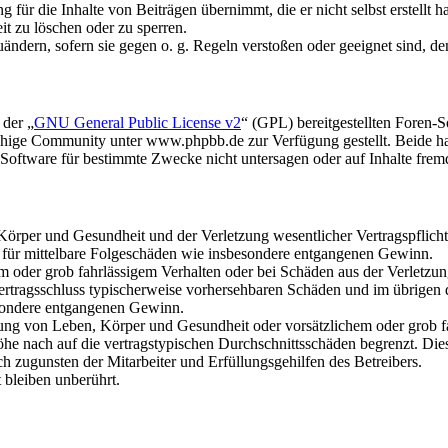
für die Inhalte von Beiträgen übernimmt, die er nicht selbst erstellt 
it zu löschen oder zu sperren.
uändern, sofern sie gegen o. g. Regeln verstoßen oder geeignet sind, 
 der „
GNU General Public License v2
“ (GPL) bereitgestellten Foren
hige Community unter www.phpbb.de zur Verfügung gestellt. Beide hab
oftware für bestimmte Zwecke nicht untersagen oder auf Inhalte frem
rper und Gesundheit und der Verletzung wesentlicher Vertragspflichten
ch für mittelbare Folgeschäden wie insbesondere entgangenen Gewinn.
em oder grob fahrlässigem Verhalten oder bei Schäden aus der Verletz
i Vertragsschluss typischerweise vorhersehbaren Schäden und im übrigen
besondere entgangenen Gewinn.
ng von Leben, Körper und Gesundheit oder vorsätzlichem oder grob fah
e nach auf die vertragstypischen Durchschnittsschäden begrenzt. Dies
h zugunsten der Mitarbeiter und Erfüllungsgehilfen des Betreibers.
bleiben unberührt.