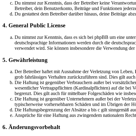
Du nimmst zur Kenntnis, dass der Betreiber keine Verantwortung 
Betreiber, dein Benutzerkonto, Beiträge und Funktionen jederze
Du gestattest dem Betreiber darüber hinaus, deine Beiträge abz
4. General Public License
Du nimmst zur Kenntnis, dass es sich bei phpBB um eine unter
deutschsprachige Informationen werden durch die deutschsprac
verwendet wird. Sie können insbesondere die Verwendung der S
5. Gewährleistung
Der Betreiber haftet mit Ausnahme der Verletzung von Leben, Kö
grob fahrlässiges Verhalten zurückzuführen sind. Dies gilt au
Die Haftung ist gegenüber Verbrauchern außer bei vorsätzlich
wesentlicher Vertragspflichten (Kardinalpflichten) auf die be
begrenzt. Dies gilt auch für mittelbare Folgeschäden wie ins
Die Haftung ist gegenüber Unternehmern außer bei der Verletzu
typischerweise vorhersehbaren Schäden und im Übrigen der Höh
Die Haftungsbegrenzung der Absätze a bis c gilt sinngemäß auc
Ansprüche für eine Haftung aus zwingendem nationalem Recht 
6. Änderungsvorbehalt